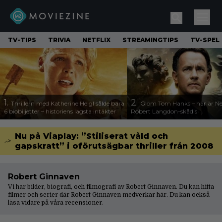
TV-TIPS
TRIVIA
NETFLIX
STREAMINGTIPS
TV-SPEL
1.
2.
Thrillern med Katherine Heigl sålde bara
Glöm Tom Hanks – här är Net
6 biobiljetter – historiens lägsta intäkter
Robert Langdon-skådis
Nu på Viaplay: ”Stiliserat våld och
gapskratt” i oförutsägbar thriller från 2008
Robert Ginnaven
Vi har bilder, biografi, och filmografi av Robert Ginnaven. Du kan hitta
filmer och serier där Robert Ginnaven medverkar här. Du kan också
läsa vidare på våra
recensioner
.