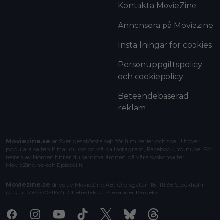
Kontakta MovieZine
Annonsera på Moviezine
Inställningar för cookies
Personuppgiftspolicy
och cookiepolicy
Beteendebaserad
reklam
Moviezine.se
är Sveriges största sajt för film, serier och spel. Utöver
populära sajten hittar du oss också på Instagram, Facebook, Youtube. För
resten av Norden hittar du samma ämnen på våra syskonsajter
MovieZine.no
och
Episodi.fi
.
Moviezine.se
drivs av MovieZine AB, Olofsgatan 18, 111 36 Stockholm
(org.nr 559200-1142). Chefredaktör
Alexander Kardelo
.
Facebook
Instagram
Youtube
Tiktok
X
Bluesky
Threads