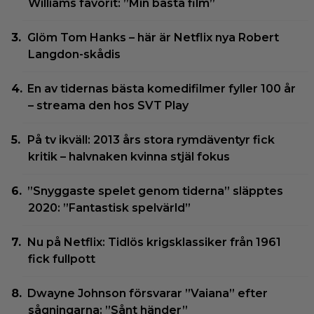
Williams favorit: ”Min bästa film”
Glöm Tom Hanks – här är Netflix nya Robert
Langdon-skådis
En av tidernas bästa komedifilmer fyller 100 år
– streama den hos SVT Play
På tv ikväll: 2013 års stora rymdäventyr fick
kritik – halvnaken kvinna stjäl fokus
”Snyggaste spelet genom tiderna” släpptes
2020: ”Fantastisk spelvärld”
Nu på Netflix: Tidlös krigsklassiker från 1961
fick fullpott
Dwayne Johnson försvarar ”Vaiana” efter
sågningarna: ”Sånt händer”