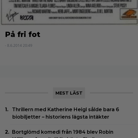
På fri fot
- 8.6.2014 20:49
MEST LÄST
Thrillern med Katherine Heigl sålde bara 6
biobiljetter – historiens lägsta intäkter
Bortglömd komedi från 1984 blev Robin