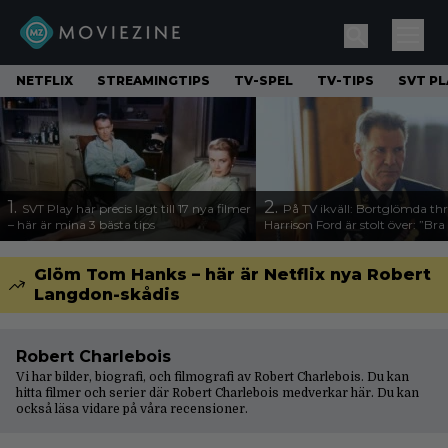
NETFLIX
STREAMINGTIPS
TV-SPEL
TV-TIPS
SVT PL
1.
2.
SVT Play har precis lagt till 17 nya filmer
På TV ikväll: Bortglömda thr
– här är mina 3 bästa tips
Harrison Ford är stolt över: ”Bra
Glöm Tom Hanks – här är Netflix nya Robert
Langdon-skådis
Robert Charlebois
Vi har bilder, biografi, och filmografi av Robert Charlebois. Du kan
hitta filmer och serier där Robert Charlebois medverkar här. Du kan
också läsa vidare på våra
recensioner
.