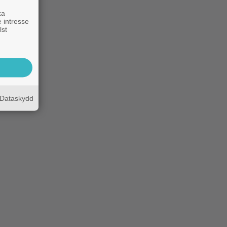
ka
 intresse
lst
Dataskydd