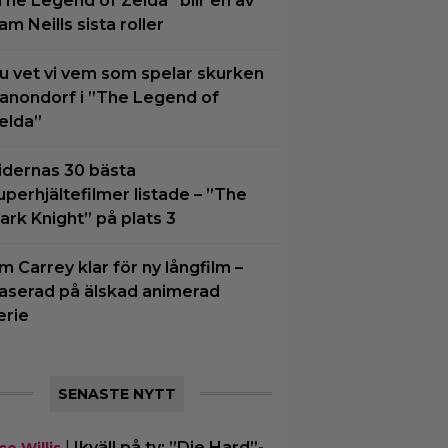
The Legend of Zelda” blir en av
am Neills sista roller
u vet vi vem som spelar skurken
anondorf i ”The Legend of
elda”
idernas 30 bästa
uperhjältefilmer listade – ”The
ark Knight” på plats 3
im Carrey klar för ny långfilm –
aserad på älskad animerad
erie
SENASTE NYTT
|
Ikväll på tv: ”Die Hard”-