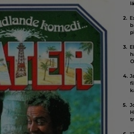
l
E
b
p
E
h
O
J
f
k
J
H
t