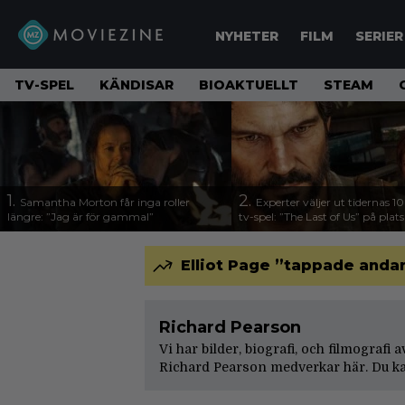
NYHETER
FILM
SERIER
TV-SPEL
KÄNDISAR
BIOAKTUELLT
STEAM
1.
2.
Samantha Morton får inga roller
Experter väljer ut tidernas 1
längre: ”Jag är för gammal”
tv-spel: ”The Last of Us” på plats
Elliot Page ”tappade andan
Richard Pearson
Vi har bilder, biografi, och filmografi
Richard Pearson medverkar här. Du ka