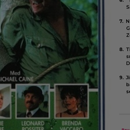
”
S
N
G
Z
T
s
D
J
b
s