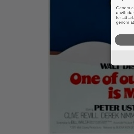
Genom att
användaru
för att a
genom att