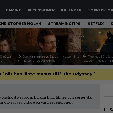
GAMING
RECENSIONER
KALENDER
TOPPLISTO
CHRISTOPHER NOLAN
STREAMINGTIPS
NETFLIX
3.
4.
00 bästa
Joel Kinnaman vs Saddam Hussein i ny
Tidernas 30 bästa
 2
thrillerserie – se trailern här
listade – ”The Dark K
” när han läste manus till ”The Odyssey”
 av Richard Pearson. Du kan hitta filmer och serier där
n också läsa vidare på våra
recensioner
.
S