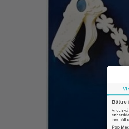
Vi 
Bättre 
Vi och v
enhetside
innehåll o
Pop Medi