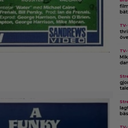
Bru
fil
bät
TV-
thr
öve
TV-
Mik
dan
Str
gjo
tal
Str
lagt
bäs
TV-