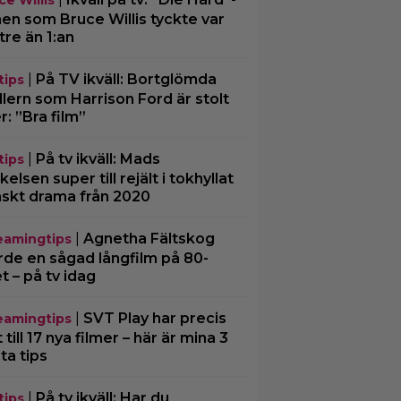
ce Willis
men som Bruce Willis tyckte var
tre än 1:an
|
På TV ikväll: Bortglömda
tips
illern som Harrison Ford är stolt
r: ”Bra film”
|
På tv ikväll: Mads
tips
kelsen super till rejält i tokhyllat
skt drama från 2020
|
Agnetha Fältskog
eamingtips
rde en sågad långfilm på 80-
et – på tv idag
|
SVT Play har precis
eamingtips
 till 17 nya filmer – här är mina 3
ta tips
|
På tv ikväll: Har du
tips