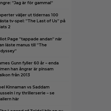
ängre: ”Jag är för gammal”
xperter väljer ut tidernas 100
ästa tv-spel: ”The Last of Us” på
lats 2
lliot Page ”tappade andan” när
an läste manus till ”The
dyssey”
ames Gunn fyller 60 år – enda
ilmen han ångrar är pinsam
alkon från 2013
oel Kinnaman vs Saddam
ussein i ny thrillerserie – se
railern här