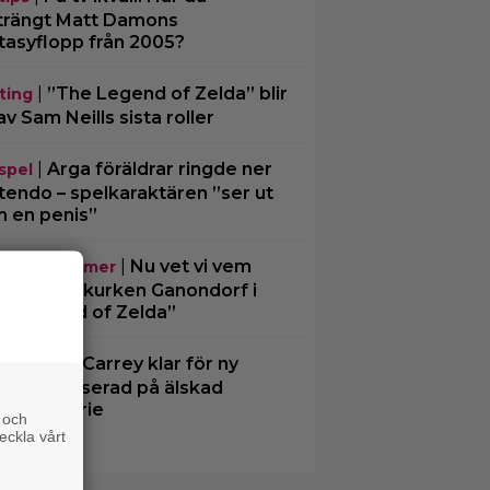
trängt Matt Damons
tasyflopp från 2005?
|
”The Legend of Zelda” blir
ting
av Sam Neills sista roller
|
Arga föräldrar ringde ner
spel
tendo – spelkaraktären ”ser ut
 en penis”
|
Nu vet vi vem
mande filmer
 spelar skurken Ganondorf i
e Legend of Zelda”
|
Jim Carrey klar för ny
ting
gfilm – baserad på älskad
merad serie
 och
eckla vårt