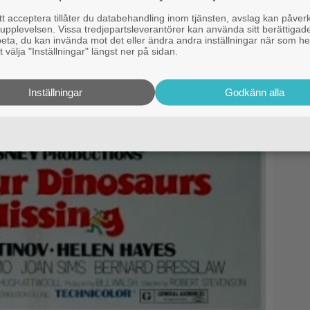
 acceptera tillåter du databehandling inom tjänsten, avslag kan påver
pplevelsen. Vissa tredjepartsleverantörer kan använda sitt berättigade
rbeta, du kan invända mot det eller ändra andra inställningar när som he
 välja "Inställningar" längst ner på sidan.
Inställningar
Godkänn alla