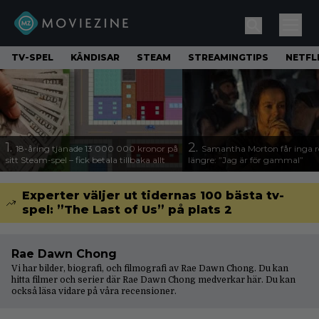
TV-SPEL
KÄNDISAR
STEAM
STREAMINGTIPS
NETFL
1.
2.
18-åring tjänade 13 000 000 kronor på
Samantha Morton får inga ro
sitt Steam-spel – fick betala tillbaka allt
längre: ”Jag är för gammal”
Experter väljer ut tidernas 100 bästa tv-
spel: ”The Last of Us” på plats 2
Rae Dawn Chong
Vi har bilder, biografi, och filmografi av Rae Dawn Chong. Du kan
hitta filmer och serier där Rae Dawn Chong medverkar här. Du kan
också läsa vidare på våra
recensioner
.