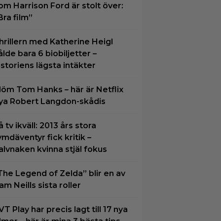
om Harrison Ford är stolt över:
Bra film”
hrillern med Katherine Heigl
ålde bara 6 biobiljetter –
istoriens lägsta intäkter
löm Tom Hanks – här är Netflix
ya Robert Langdon-skådis
å tv ikväll: 2013 års stora
ymdäventyr fick kritik –
alvnaken kvinna stjäl fokus
The Legend of Zelda” blir en av
am Neills sista roller
VT Play har precis lagt till 17 nya