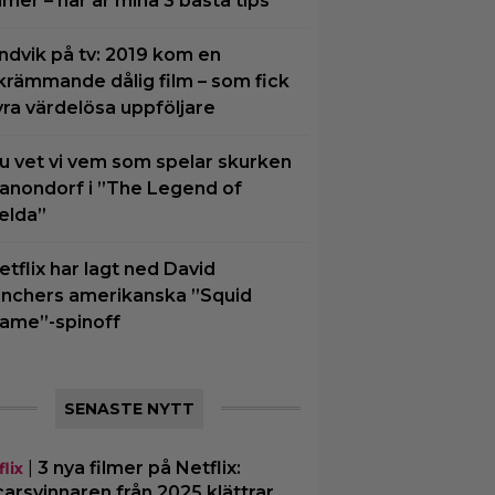
ilmer – här är mina 3 bästa tips
ndvik på tv: 2019 kom en
krämmande dålig film – som fick
yra värdelösa uppföljare
u vet vi vem som spelar skurken
anondorf i ”The Legend of
elda”
etflix har lagt ned David
inchers amerikanska ”Squid
ame”-spinoff
SENASTE NYTT
|
3 nya filmer på Netflix:
lix
arsvinnaren från 2025 klättrar