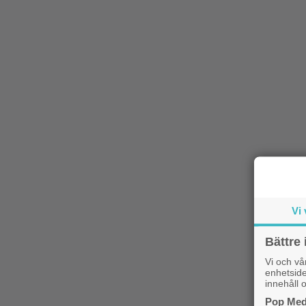
Vi 
Bättre 
Vi och v
enhetside
innehåll o
Pop Medi