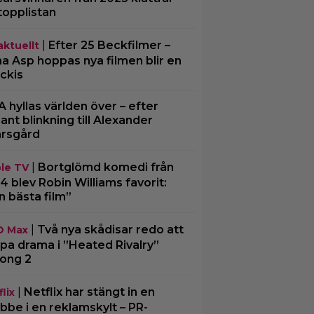
topplistan
|
Efter 25 Beckfilmer –
aktuellt
a Asp hoppas nya filmen blir en
ckis
A hyllas världen över – efter
ljant blinkning till Alexander
rsgård
|
Bortglömd komedi från
le TV
4 blev Robin Williams favorit:
n bästa film”
|
Två nya skådisar redo att
O Max
pa drama i ”Heated Rivalry”
ong 2
|
Netflix har stängt in en
lix
bbe i en reklamskylt – PR-