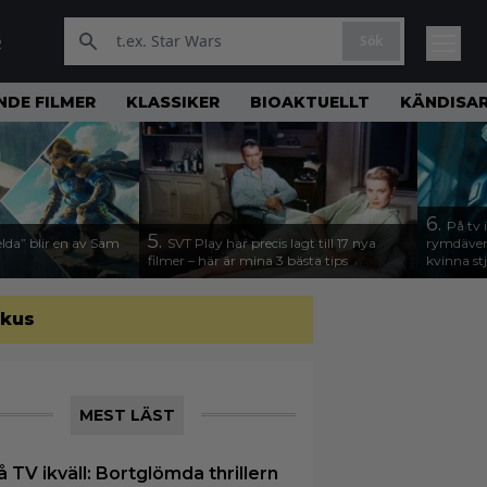
Sök
R
DE FILMER
KLASSIKER
BIOAKTUELLT
KÄNDISA
6.
På tv 
5.
lda” blir en av Sam
SVT Play har precis lagt till 17 nya
rymdävent
filmer – här är mina 3 bästa tips
kvinna stj
okus
MEST LÄST
å TV ikväll: Bortglömda thrillern