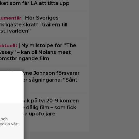
cket som får LA att titta upp
|
Hör Sveriges
umentär
ligaste skratt i trailern till
st i världen”
|
Ny milstolpe för ”The
aktuellt
ssey” – kan bli Nolans mest
omstbringande film
|
Dwayne Johnson försvarar
ney
iana” efter sågningarna: ”Sånt
der”
|
Undvik på tv: 2019 kom en
tips
ämmande dålig film – som fick
a värdelösa uppföljare
 och
eckla vårt