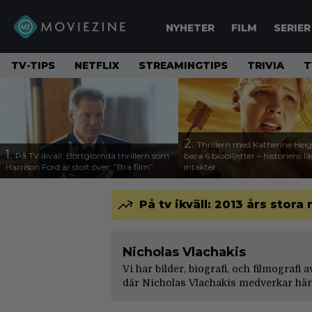
NYHETER
FILM
SERIER
TV-TIPS
NETFLIX
STREAMINGTIPS
TRIVIA
T
2.
Thrillern med Katherine Heigl
1.
På TV ikväll: Bortglömda thrillern som
bara 6 biobiljetter – historiens l
Harrison Ford är stolt över: ”Bra film”
intäkter
På tv ikväll: 2013 års stora
Nicholas Vlachakis
Vi har bilder, biografi, och filmografi 
där Nicholas Vlachakis medverkar här.