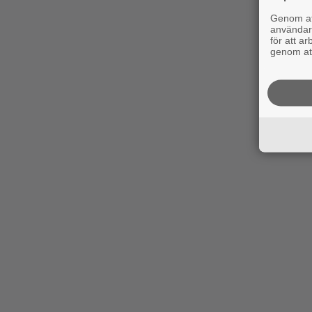
Genom att
användaru
för att a
genom att