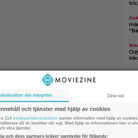
tri
Dok
märk
”Bä
Bio
Ody
ink
Dis
”Va
hän
värdesätter din integritet
Dina val
TV-
skr
innehåll och tjänster med hjälp av cookies
fyr
åra 114
tredjepartsleverantörer
samlar information med hjälp av cookies
ntifierare då du besöker vår sajt. Med hjälp av informationen kan vi utv
ch våra tjänster.
a och dess partners kräver samtycke för följande: