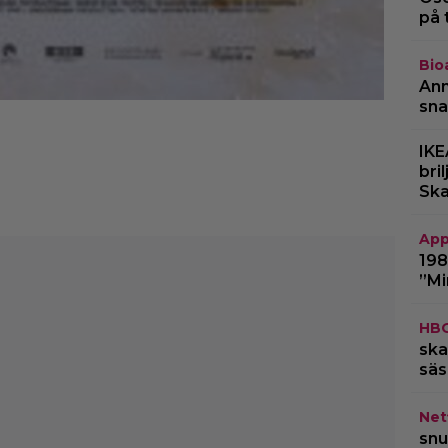
på 
Bio
Ann
sna
IKE
bri
Ska
App
198
”Mi
HB
ska
säs
Netf
snu