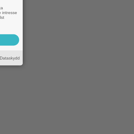
ka
 intresse
lst
Dataskydd