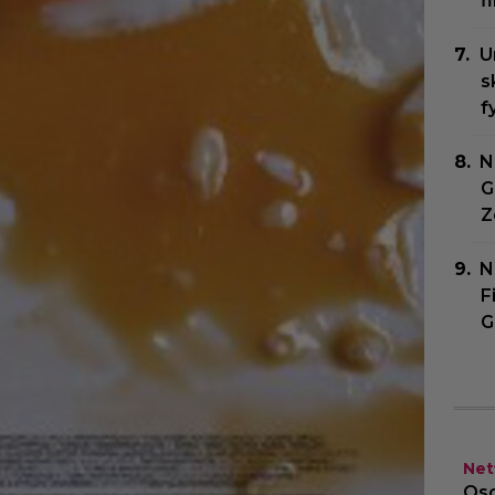
f
U
s
f
N
G
Z
N
F
G
Netf
Osc