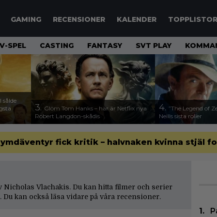
GAMING
RECENSIONER
KALENDER
TOPPLISTO
V-SPEL
CASTING
FANTASY
SVT PLAY
KOMMAN
 sålde
3.
4.
ägsta
Glöm Tom Hanks – här är Netflix nya
”The Legend of Ze
Robert Langdon-skådis
Neills sista roller
 rymdäventyr fick kritik – halvnaken kvinna stjäl f
av Nicholas Vlachakis. Du kan hitta filmer och serier
 Du kan också läsa vidare på våra
recensioner
.
P