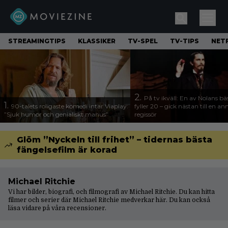
STREAMINGTIPS
KLASSIKER
TV-SPEL
TV-TIPS
NETF
2.
På tv ikväll: En av Nolans bä
1.
90-talets roligaste komedi intar Viaplay:
fyller 20 – gick nästan till en a
”Sjuk humor och genialiskt manus”
regissör
Glöm ”Nyckeln till frihet” – tidernas bästa
fängelsefilm är korad
Michael Ritchie
Vi har bilder, biografi, och filmografi av Michael Ritchie. Du kan hitta
filmer och serier där Michael Ritchie medverkar här. Du kan också
läsa vidare på våra
recensioner
.