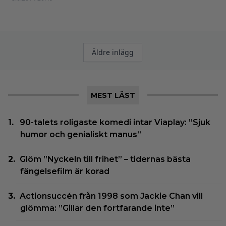
Inläggsnavigering
Äldre inlägg
MEST LÄST
90-talets roligaste komedi intar Viaplay: ”Sjuk
humor och genialiskt manus”
Glöm ”Nyckeln till frihet” – tidernas bästa
fängelsefilm är korad
Actionsuccén från 1998 som Jackie Chan vill
glömma: ”Gillar den fortfarande inte”