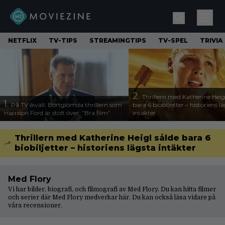
NETFLIX
TV-TIPS
STREAMINGTIPS
TV-SPEL
TRIVIA
2.
Thrillern med Katherine Heigl
1.
På TV ikväll: Bortglömda thrillern som
bara 6 biobiljetter – historiens l
Harrison Ford är stolt över: ”Bra film”
intäkter
Thrillern med Katherine Heigl sålde bara 6
biobiljetter – historiens lägsta intäkter
Med Flory
Vi har bilder, biografi, och filmografi av Med Flory. Du kan hitta filmer
och serier där Med Flory medverkar här. Du kan också läsa vidare på
våra
recensioner
.