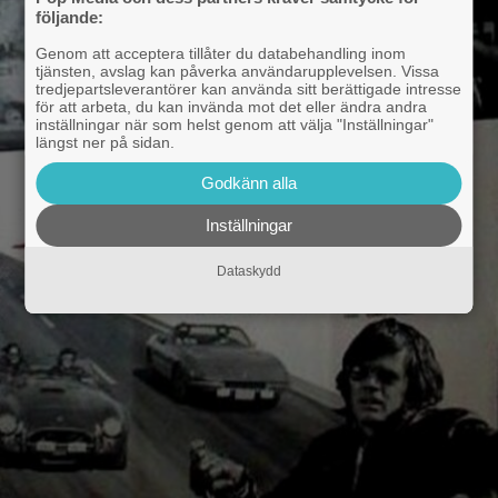
följande:
Genom att acceptera tillåter du databehandling inom
tjänsten, avslag kan påverka användarupplevelsen. Vissa
tredjepartsleverantörer kan använda sitt berättigade intresse
för att arbeta, du kan invända mot det eller ändra andra
inställningar när som helst genom att välja "Inställningar"
längst ner på sidan.
Godkänn alla
Inställningar
Dataskydd