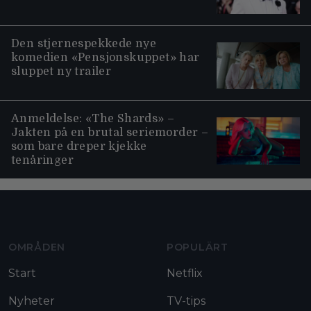
Den stjernespekkede nye
komedien «Pensjonskuppet» har
sluppet ny trailer
Anmeldelse: «The Shards» –
Jakten på en brutal seriemorder –
som bare dreper kjekke
tenåringer
Moviezine footer navigation
OMRÅDEN
POPULÄRT
Start
Netflix
Nyheter
TV-tips