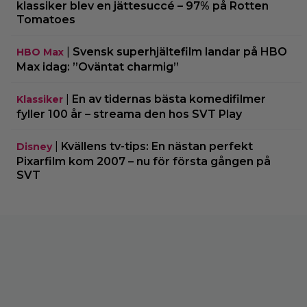
klassiker blev en jättesuccé – 97% på Rotten
Tomatoes
|
Svensk superhjältefilm landar på HBO
HBO Max
Max idag: ”Oväntat charmig”
|
En av tidernas bästa komedifilmer
Klassiker
fyller 100 år – streama den hos SVT Play
|
Kvällens tv-tips: En nästan perfekt
Disney
Pixarfilm kom 2007 – nu för första gången på
SVT