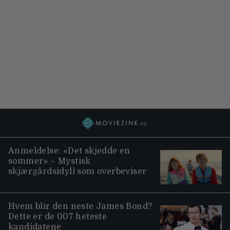
Anmeldelse: «Det skjedde en
sommer» – Mystisk
skjærgårdsidyll som overbeviser
Hvem blir den neste James Bond?
Dette er de 007 heteste
kandidatene