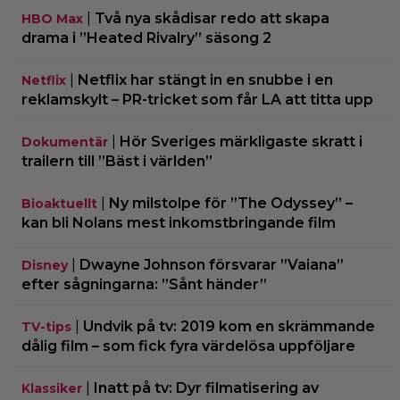
|
Två nya skådisar redo att skapa
HBO Max
drama i ”Heated Rivalry” säsong 2
|
Netflix har stängt in en snubbe i en
Netflix
reklamskylt – PR-tricket som får LA att titta upp
|
Hör Sveriges märkligaste skratt i
Dokumentär
trailern till ”Bäst i världen”
|
Ny milstolpe för ”The Odyssey” –
Bioaktuellt
kan bli Nolans mest inkomstbringande film
|
Dwayne Johnson försvarar ”Vaiana”
Disney
efter sågningarna: ”Sånt händer”
|
Undvik på tv: 2019 kom en skrämmande
TV-tips
dålig film – som fick fyra värdelösa uppföljare
|
Inatt på tv: Dyr filmatisering av
Klassiker