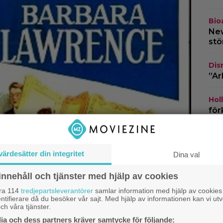
Bio
New
stö
Dis
”Ar
Hol
för
bar
Netf
värdesätter din integritet
fil
Dina val
ver
innehåll och tjänster med hjälp av cookies
åra 114
tredjepartsleverantörer
samlar information med hjälp av cookies
ntifierare då du besöker vår sajt. Med hjälp av informationen kan vi utv
ch våra tjänster.
a och dess partners kräver samtycke för följande: