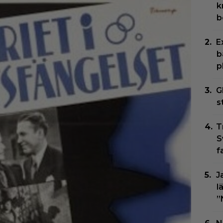
k
b
E
b
p
G
s
T
S
f
J
l
”