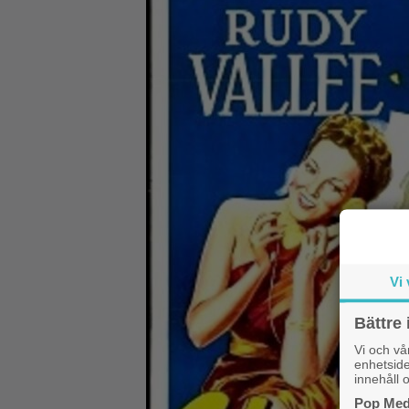
Vi 
Bättre 
Vi och v
enhetside
innehåll o
Pop Medi