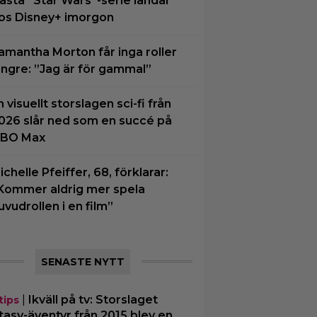
ästa ”Star Wars”-serie landar
os Disney+ imorgon
amantha Morton får inga roller
ängre: ”Jag är för gammal”
n visuellt storslagen sci-fi från
026 slår ned som en succé på
BO Max
ichelle Pfeiffer, 68, förklarar:
Kommer aldrig mer spela
uvudrollen i en film”
SENASTE NYTT
|
Ikväll på tv: Storslaget
tips
tasy-äventyr från 2015 blev en