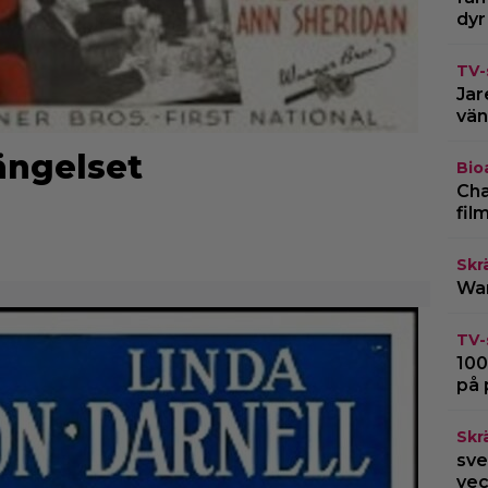
dyr
TV-
Jar
vän
fängelset
Bio
Cha
fil
Skr
War
TV-
100
på 
Skr
sve
vec