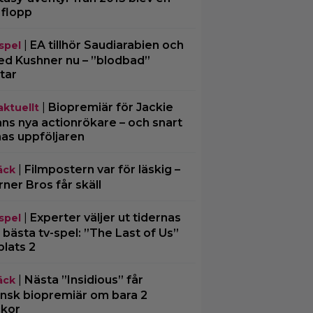
 flopp
|
EA tillhör Saudiarabien och
spel
ed Kushner nu – ”blodbad”
tar
|
Biopremiär för Jackie
aktuellt
ns nya actionrökare – och snart
mas uppföljaren
|
Filmpostern var för läskig –
äck
ner Bros får skäll
|
Experter väljer ut tidernas
spel
 bästa tv-spel: ”The Last of Us”
plats 2
|
Nästa ”Insidious” får
äck
nsk biopremiär om bara 2
kor