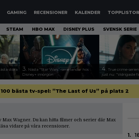
GAMING
RECENSIONER
KALENDER
TOPPLISTO
STEAM
HBO MAX
DISNEY PLUS
SVENSK SERIE
3.
4.
nästa stora
Nästa ”Star Wars”-serie landar hos
True crime-serien
Disney+ imorgon
just nu: ”Vidrigaste fa
 100 bästa tv-spel: ”The Last of Us” på plats 2
 av Max Wagner. Du kan hitta filmer och serier där Max
äsa vidare på våra
recensioner
.
1