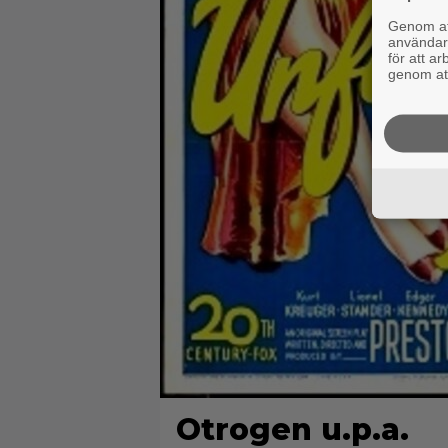
Genom att
användaru
för att a
genom att
Otrogen u.p.a.