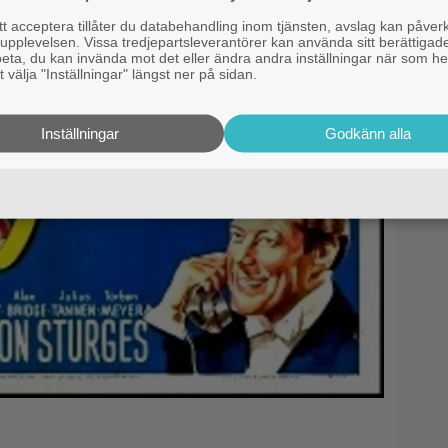
 acceptera tillåter du databehandling inom tjänsten, avslag kan påver
pplevelsen. Vissa tredjepartsleverantörer kan använda sitt berättigade
rbeta, du kan invända mot det eller ändra andra inställningar när som he
 välja "Inställningar" längst ner på sidan.
Inställningar
Godkänn alla