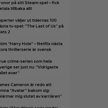
ronor på sitt Steam-spel – fick
etala tillbaka allt
xperter väljer ut tidernas 100
ästa tv-spel: ”The Last of Us” på
lats 2
löm ”Harry Hole” – Netflix nästa
tora thrillerserie är svensk
rue crime-serien som hela
verige ser just nu: ”Vidrigaste
allet ever”
ames Cameron är redo att
ämna ”Avatar” bakom sig:
Närmar mig slutet av karriären”