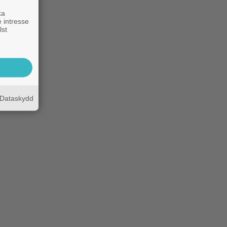
ka
 intresse
lst
Dataskydd