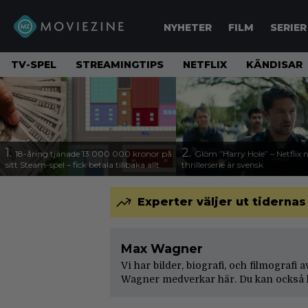
NYHETER
FILM
SERIER
TV-SPEL
STREAMINGTIPS
NETFLIX
KÄNDISAR
1.
2.
18-åring tjänade 13 000 000 kronor på
Glöm ”Harry Hole” – Netflix 
sitt Steam-spel – fick betala tillbaka allt
thrillerserie är svensk
Experter väljer ut tidernas
Max Wagner
Vi har bilder, biografi, och filmografi
Wagner medverkar här. Du kan också l