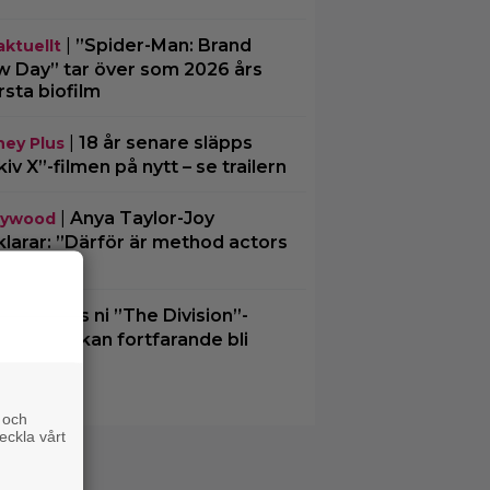
|
”Spider-Man: Brand
aktuellt
 Day” tar över som 2026 års
rsta biofilm
|
18 år senare släpps
ney Plus
kiv X”-filmen på nytt – se trailern
|
Anya Taylor-Joy
lywood
klarar: ”Därför är method actors
a män”
|
Minns ni ”The Division”-
lix
men? Den kan fortfarande bli
klighet
 och
eckla vårt