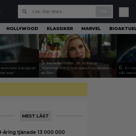
Sök
R
HOLLYWOOD
KLASSIKER
MARVEL
BIOAKTUE
5.
Michelle Pfeiffer, 68, förklarar:
6.
 som hela Sverige ser
”Kommer aldrig mer spela huvudrollen i
En vis
llet ever”
en film”
slår ned
MEST LÄST
8-åring tjänade 13 000 000