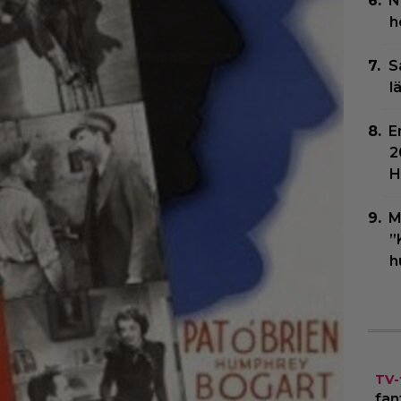
N
h
S
l
E
2
H
M
”
h
TV-
fan