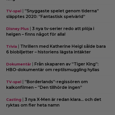
|
”Snyggaste spelet genom tiderna”
TV-spel
släpptes 2020: ”Fantastisk spelvärld”
|
3 nya tv-serier redo att plöja i
Disney Plus
helgen – finns något för alla!
|
Thrillern med Katherine Heigl sålde bara
Trivia
6 biobiljetter – historiens lägsta intäkter
|
Från skaparen av ”Tiger King”:
Dokumentär
HBO-dokumentär om reptilsmuggling hyllas
|
”Borderlands”-regissören om
TV-spel
kalkonfilmen – ”Den tillhörde ingen”
|
3 nya X-Men är redan klara… och det
Casting
ryktas om fler heta namn