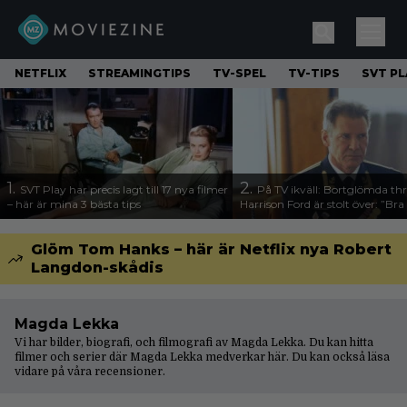
NETFLIX
STREAMINGTIPS
TV-SPEL
TV-TIPS
SVT PL
1.
2.
SVT Play har precis lagt till 17 nya filmer
På TV ikväll: Bortglömda thr
– här är mina 3 bästa tips
Harrison Ford är stolt över: ”Bra
Glöm Tom Hanks – här är Netflix nya Robert
Langdon-skådis
Magda Lekka
Vi har bilder, biografi, och filmografi av Magda Lekka. Du kan hitta
filmer och serier där Magda Lekka medverkar här. Du kan också läsa
vidare på våra
recensioner
.