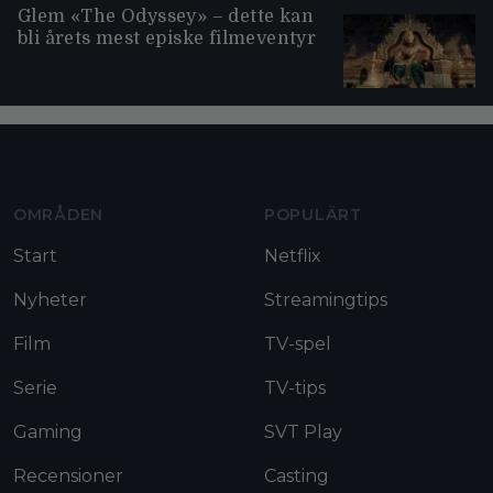
Glem «The Odyssey» – dette kan
bli årets mest episke filmeventyr
Moviezine footer navigation
OMRÅDEN
POPULÄRT
Start
Netflix
Nyheter
Streamingtips
Film
TV-spel
Serie
TV-tips
Gaming
SVT Play
Recensioner
Casting