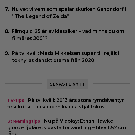
Nu vet vi vem som spelar skurken Ganondorf i
”The Legend of Zelda”
Filmquiz: 25 år av klassiker – vad minns du om
filmåret 2001?
På tv ikväll: Mads Mikkelsen super till rejält i
tokhyllat danskt drama från 2020
SENASTE NYTT
|
På tv ikväll: 2013 års stora rymdäventyr
TV-tips
fick kritik – halvnaken kvinna stjäl fokus
|
Nu på Viaplay: Ethan Hawke
Streamingtips
gjorde fjolårets bästa förvandling – blev 1.52 cm
lång