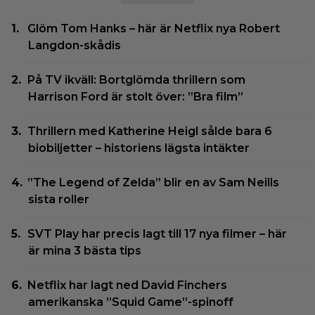
Glöm Tom Hanks – här är Netflix nya Robert
Langdon-skådis
På TV ikväll: Bortglömda thrillern som
Harrison Ford är stolt över: ”Bra film”
Thrillern med Katherine Heigl sålde bara 6
biobiljetter – historiens lägsta intäkter
”The Legend of Zelda” blir en av Sam Neills
sista roller
SVT Play har precis lagt till 17 nya filmer – här
är mina 3 bästa tips
Netflix har lagt ned David Finchers
amerikanska ”Squid Game”-spinoff