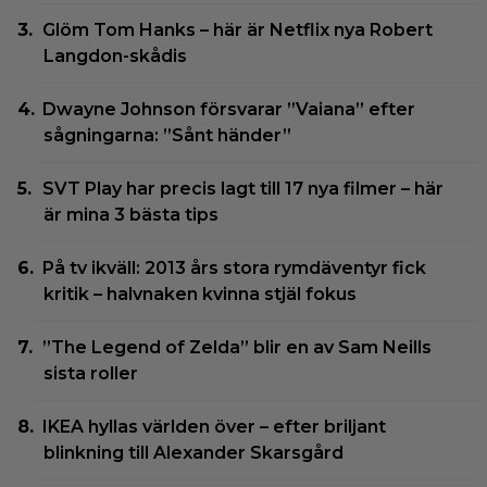
Glöm Tom Hanks – här är Netflix nya Robert
Langdon-skådis
Dwayne Johnson försvarar ”Vaiana” efter
sågningarna: ”Sånt händer”
SVT Play har precis lagt till 17 nya filmer – här
är mina 3 bästa tips
På tv ikväll: 2013 års stora rymdäventyr fick
kritik – halvnaken kvinna stjäl fokus
”The Legend of Zelda” blir en av Sam Neills
sista roller
IKEA hyllas världen över – efter briljant
blinkning till Alexander Skarsgård