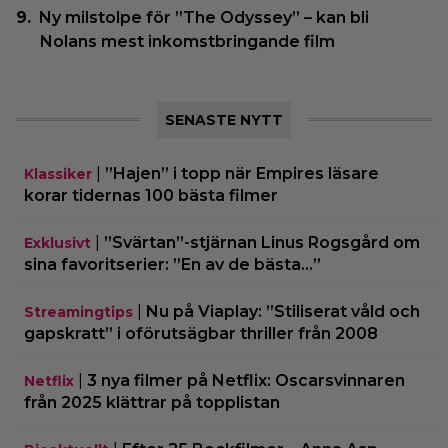
Ny milstolpe för ”The Odyssey” – kan bli
Nolans mest inkomstbringande film
SENASTE NYTT
|
”Hajen” i topp när Empires läsare
Klassiker
korar tidernas 100 bästa filmer
|
”Svärtan”-stjärnan Linus Rogsgård om
Exklusivt
sina favoritserier: ”En av de bästa…”
|
Nu på Viaplay: ”Stiliserat våld och
Streamingtips
gapskratt” i oförutsägbar thriller från 2008
|
3 nya filmer på Netflix: Oscarsvinnaren
Netflix
från 2025 klättrar på topplistan