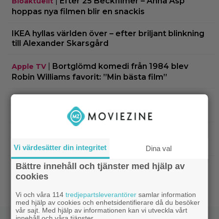
|
Efter 25 Beckfilmer – Anna Asp
Bioaktuellt
hoppas nya filmen blir en snackis
IKEA hyllas världen över – efter briljant blinkning
till Alexander Skarsgård
|
Bortglömd komedi från 1984 blev
Apple TV
Robin Williams favorit: ”Min bästa film”
|
Två nya skådisar redo att skapa
HBO Max
drama i ”Heated Rivalry” säsong 2
|
Netflix har stängt in en snubbe i en
Netflix
reklamskylt – PR-tricket som får LA att titta upp
Vi värdesätter din integritet
Dina val
Bättre innehåll och tjänster med hjälp av
|
Hör Sveriges märkligaste skratt i
Dokumentär
cookies
trailern till ”Bäst i världen”
Vi och våra 114
tredjepartsleverantörer
samlar information
med hjälp av cookies och enhetsidentifierare då du besöker
vår sajt. Med hjälp av informationen kan vi utveckla vårt
innehåll och våra tjänster.