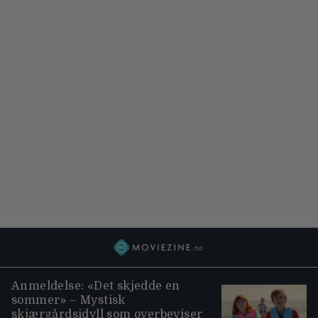
Anmeldelse: «Det skjedde en
sommer» – Mystisk
skjærgårdsidyll som overbeviser