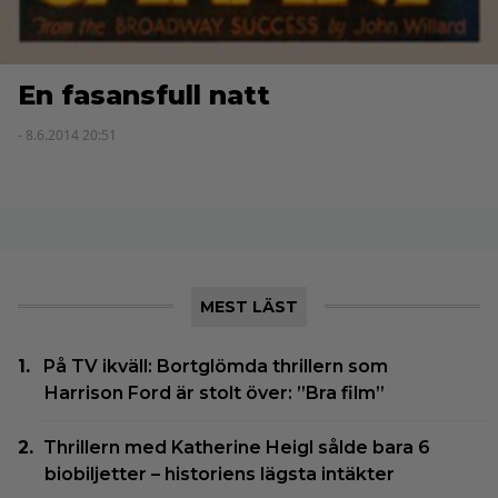
En fasansfull natt
- 8.6.2014 20:51
MEST LÄST
På TV ikväll: Bortglömda thrillern som
Harrison Ford är stolt över: ”Bra film”
Thrillern med Katherine Heigl sålde bara 6
biobiljetter – historiens lägsta intäkter