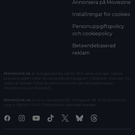
Annonsera på Moviezine
Inställningar för cookies
Personuppgiftspolicy
och cookiepolicy
Beteendebaserad
reklam
Moviezine.se
är Sveriges största sajt för film, serier och spel. Utöver
populära sajten hittar du oss också på Instagram, Facebook, Youtube. För
resten av Norden hittar du samma ämnen på våra syskonsajter
MovieZine.no
och
Episodi.fi
.
Moviezine.se
drivs av MovieZine AB, Olofsgatan 18, 111 36 Stockholm
(org.nr 559200-1142). Chefredaktör
Alexander Kardelo
.
Facebook
Instagram
Youtube
Tiktok
X
Bluesky
Threads