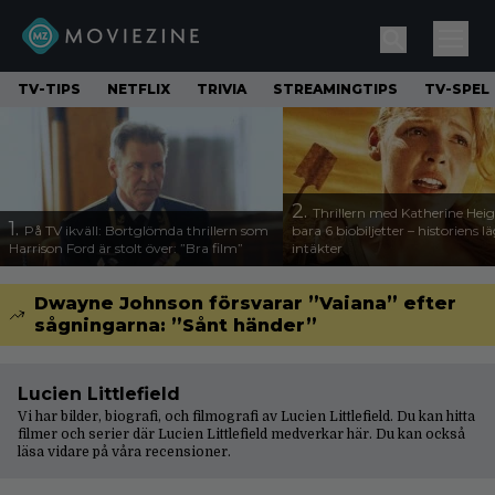
TV-TIPS
NETFLIX
TRIVIA
STREAMINGTIPS
TV-SPEL
2.
Thrillern med Katherine Heigl
1.
På TV ikväll: Bortglömda thrillern som
bara 6 biobiljetter – historiens l
Harrison Ford är stolt över: ”Bra film”
intäkter
Dwayne Johnson försvarar ”Vaiana” efter
sågningarna: ”Sånt händer”
Lucien Littlefield
Vi har bilder, biografi, och filmografi av Lucien Littlefield. Du kan hitta
filmer och serier där Lucien Littlefield medverkar här. Du kan också
läsa vidare på våra
recensioner
.