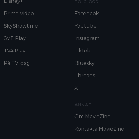
Disney+
FÖLJ OSS
Prime Video
Facebook
SkyShowtime
Youtube
SVT Play
Instagram
TV4 Play
Tiktok
På TV idag
Bluesky
Threads
X
ANNAT
Om MovieZine
Kontakta MovieZine