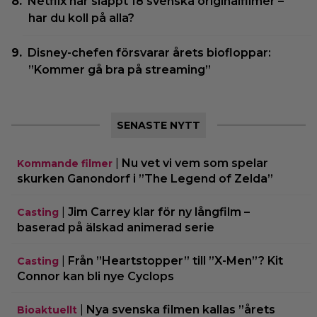
Netflix har släppt 18 svenska originalfilmer –
har du koll på alla?
Disney-chefen försvarar årets biofloppar:
”Kommer gå bra på streaming”
SENASTE NYTT
|
Nu vet vi vem som spelar
Kommande filmer
skurken Ganondorf i ”The Legend of Zelda”
|
Jim Carrey klar för ny långfilm –
Casting
baserad på älskad animerad serie
|
Från ”Heartstopper” till ”X-Men”? Kit
Casting
Connor kan bli nye Cyclops
|
Nya svenska filmen kallas ”årets
Bioaktuellt