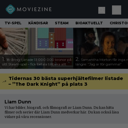
TV-SPEL
KÄNDISAR
STEAM
BIOAKTUELLT
CHRISTO
1.
2.
18-åring tjänade 13 000 000 kronor på
Samantha Morton får inga ro
sitt Steam-spel – fick betala tillbaka allt
längre: ”Jag är för gammal”
Tidernas 30 bästa superhjältefilmer listade
– ”The Dark Knight” på plats 3
Liam Dunn
Vi har bilder, biografi, och filmografi av Liam Dunn. Du kan hitta
filmer och serier där Liam Dunn medverkar här. Du kan också läsa
vidare på våra
recensioner
.