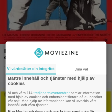
Den grymme, den starke och
den fege
- 8.6.2014 20:50
Vi värdesätter din integritet
Dina val
Bättre innehåll och tjänster med hjälp av
cookies
Vi och våra 114
tredjepartsleverantörer
samlar information
med hjälp av cookies och enhetsidentifierare då du besöker
vår sajt. Med hjälp av informationen kan vi utveckla vårt
innehåll och våra tjänster.
Pop Media och dess partners kräver samtycke för