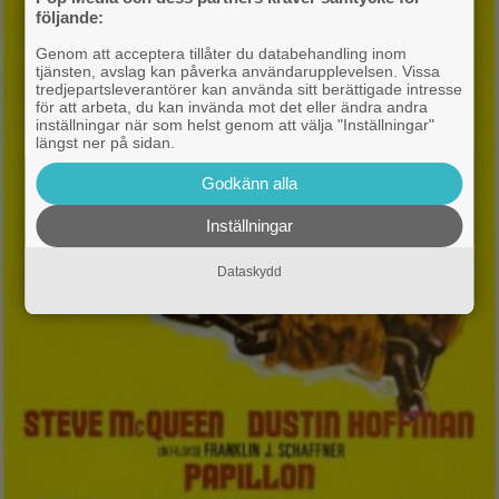
följande:
Genom att acceptera tillåter du databehandling inom
tjänsten, avslag kan påverka användarupplevelsen. Vissa
tredjepartsleverantörer kan använda sitt berättigade intresse
för att arbeta, du kan invända mot det eller ändra andra
inställningar när som helst genom att välja "Inställningar"
längst ner på sidan.
Godkänn alla
Inställningar
Dataskydd