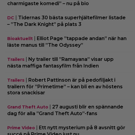
charmigaste komedi” – nu på bio
|
Tidernas 30 bästa superhjältefilmer listade
DC
– ”The Dark Knight” på plats 3
|
Elliot Page ”tappade andan” när han
Bioaktuellt
läste manus till ”The Odyssey”
|
Ny trailer till ”Ramayana” visar upp
Trailers
nästa maffiga fantasyfilm från Indien
|
Robert Pattinson är på pedofiljakt i
Trailers
trailern för ”Primetime” – kan bli en av höstens
stora snackisar
|
27 augusti blir en spännande
Grand Theft Auto
dag för alla ”Grand Theft Auto”-fans
|
Ett nytt mysterium på 8 avsnitt gör
Prime Video
succé på Prime Video just nu