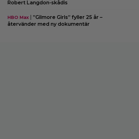
Robert Langdon-skådis
|
”Gilmore Girls” fyller 25 år –
HBO Max
återvänder med ny dokumentär