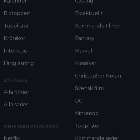
Kalender
Casting
Biotoppen
Bioaktuellt
Topplistor
Kommande filmer
Krönikor
Fantasy
Intervjuer
Marvel
Långläsning
Klassiker
Christopher Nolan
DATABAS
Svensk film
Alla filmer
DC
Alla serier
Nintendo
Topplistor
STREAMINGTJÄNSTER
Netflix
Kommande serier