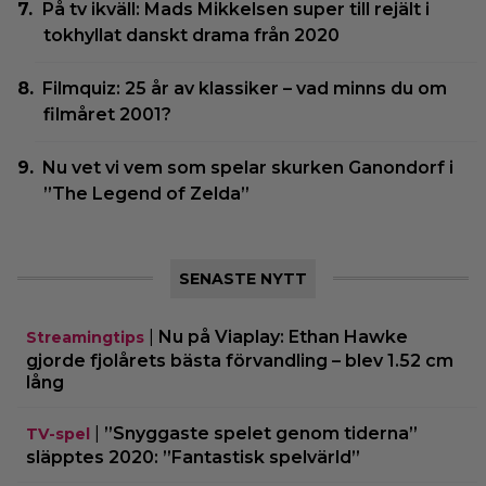
På tv ikväll: Mads Mikkelsen super till rejält i
tokhyllat danskt drama från 2020
Filmquiz: 25 år av klassiker – vad minns du om
filmåret 2001?
Nu vet vi vem som spelar skurken Ganondorf i
”The Legend of Zelda”
SENASTE NYTT
|
Nu på Viaplay: Ethan Hawke
Streamingtips
gjorde fjolårets bästa förvandling – blev 1.52 cm
lång
|
”Snyggaste spelet genom tiderna”
TV-spel
släpptes 2020: ”Fantastisk spelvärld”