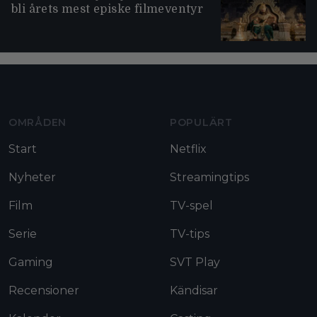
bli årets mest episke filmeventyr
Moviezine footer navigation
OMRÅDEN
POPULÄRT
Start
Netflix
Nyheter
Streamingtips
Film
TV-spel
Serie
TV-tips
Gaming
SVT Play
Recensioner
Kändisar