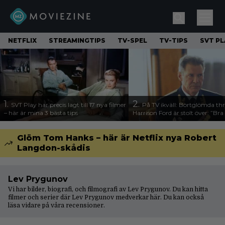
NETFLIX
STREAMINGTIPS
TV-SPEL
TV-TIPS
SVT PL
1.
2.
SVT Play har precis lagt till 17 nya filmer
På TV ikväll: Bortglömda thr
– här är mina 3 bästa tips
Harrison Ford är stolt över: ”Bra
Glöm Tom Hanks – här är Netflix nya Robert
Langdon-skådis
Lev Prygunov
Vi har bilder, biografi, och filmografi av Lev Prygunov. Du kan hitta
filmer och serier där Lev Prygunov medverkar här. Du kan också
läsa vidare på våra
recensioner
.