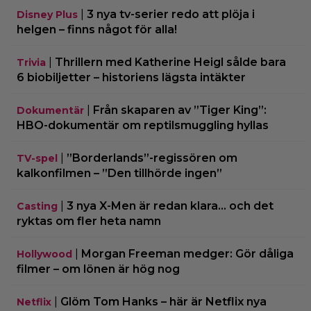
|
3 nya tv-serier redo att plöja i
Disney Plus
helgen – finns något för alla!
|
Thrillern med Katherine Heigl sålde bara
Trivia
6 biobiljetter – historiens lägsta intäkter
|
Från skaparen av ”Tiger King”:
Dokumentär
HBO-dokumentär om reptilsmuggling hyllas
|
”Borderlands”-regissören om
TV-spel
kalkonfilmen – ”Den tillhörde ingen”
|
3 nya X-Men är redan klara… och det
Casting
ryktas om fler heta namn
|
Morgan Freeman medger: Gör dåliga
Hollywood
filmer – om lönen är hög nog
|
Glöm Tom Hanks – här är Netflix nya
Netflix