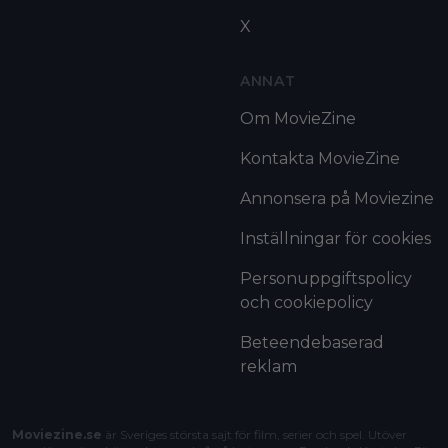
X
ANNAT
Om MovieZine
Kontakta MovieZine
Annonsera på Moviezine
Inställningar för cookies
Personuppgiftspolicy
och cookiepolicy
Beteendebaserad
reklam
Moviezine.se
är Sveriges största sajt för film, serier och spel. Utöver