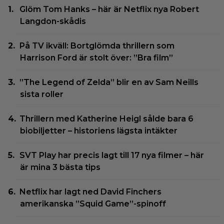
Glöm Tom Hanks – här är Netflix nya Robert
Langdon-skådis
På TV ikväll: Bortglömda thrillern som
Harrison Ford är stolt över: ”Bra film”
”The Legend of Zelda” blir en av Sam Neills
sista roller
Thrillern med Katherine Heigl sålde bara 6
biobiljetter – historiens lägsta intäkter
SVT Play har precis lagt till 17 nya filmer – här
är mina 3 bästa tips
Netflix har lagt ned David Finchers
amerikanska ”Squid Game”-spinoff