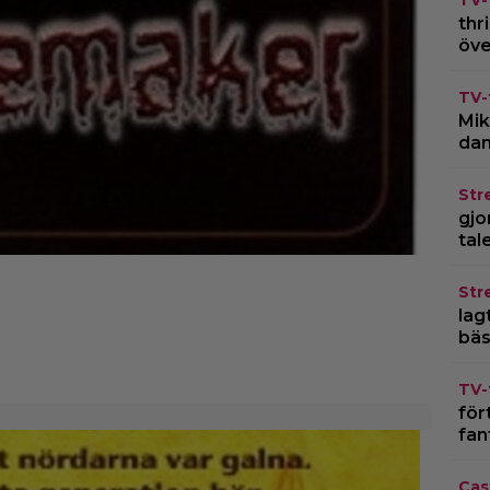
TV-
thr
öve
TV-
Mik
dan
Str
gjo
tal
Str
lagt
bäs
TV-
för
fan
Cas