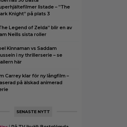
idernas 30 bästa
uperhjältefilmer listade – ”The
ark Knight” på plats 3
The Legend of Zelda” blir en av
am Neills sista roller
oel Kinnaman vs Saddam
ussein i ny thrillerserie – se
railern här
im Carrey klar för ny långfilm –
aserad på älskad animerad
erie
SENASTE NYTT
|
På TV ikväll: Bortglömda