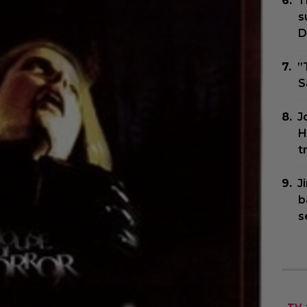
T
s
D
”
S
J
H
t
J
b
s