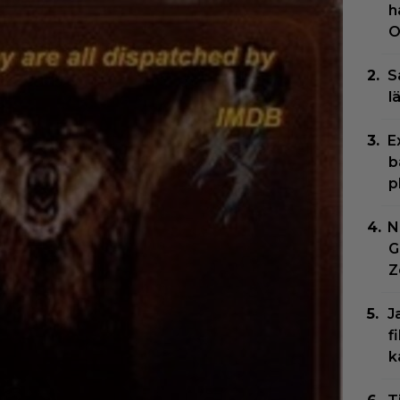
h
O
S
l
E
b
p
N
G
Z
J
f
k