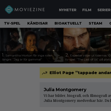
NYHETER
FILM
SERIER
TV-SPEL
KÄNDISAR
BIOAKTUELLT
STEAM
1.
2.
Samantha Morton får inga roller
Experter väljer ut tidernas 1
längre: ”Jag är för gammal”
tv-spel: ”The Last of Us” på plats
Elliot Page ”tappade andan
Julia Montgomery
Vi har bilder, biografi, och filmografi
Julia Montgomery medverkar här. Du k