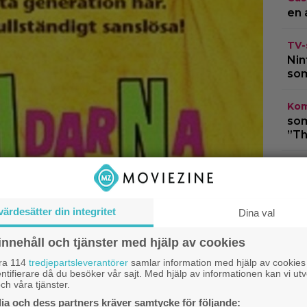
en 
TV-
Nin
som
Kom
som
”Th
Cas
lån
ani
värdesätter din integritet
Dina val
Cas
innehåll och tjänster med hjälp av cookies
”X-
Cyc
åra 114
tredjepartsleverantörer
samlar information med hjälp av cookies
ntifierare då du besöker vår sajt. Med hjälp av informationen kan vi utv
ch våra tjänster.
a och dess partners kräver samtycke för följande: