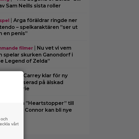
av Sam Neills sista roller
|
Arga föräldrar ringde ner
spel
tendo – spelkaraktären ”ser ut
 en penis”
|
Nu vet vi vem
mande filmer
 spelar skurken Ganondorf i
e Legend of Zelda”
|
Jim Carrey klar för ny
ting
gfilm – baserad på älskad
merad serie
|
Från ”Heartstopper” till
ting
Men”? Kit Connor kan bli nye
lops
 och
eckla vårt