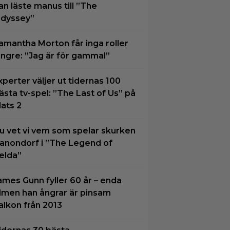
an läste manus till ”The
dyssey”
amantha Morton får inga roller
ängre: ”Jag är för gammal”
xperter väljer ut tidernas 100
ästa tv-spel: ”The Last of Us” på
lats 2
u vet vi vem som spelar skurken
anondorf i ”The Legend of
elda”
ames Gunn fyller 60 år – enda
ilmen han ångrar är pinsam
alkon från 2013