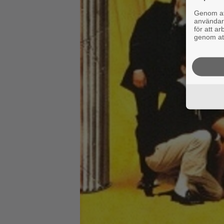
Genom att
användaru
för att a
genom att