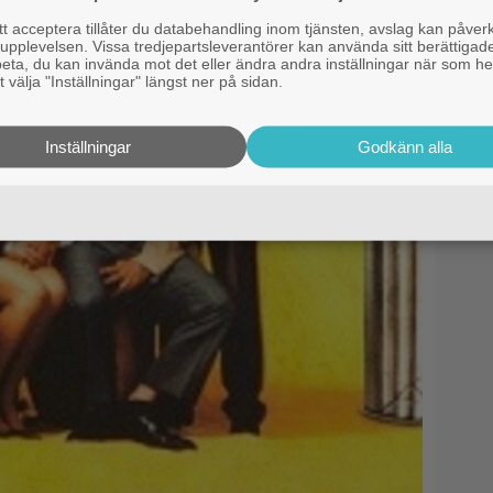
 acceptera tillåter du databehandling inom tjänsten, avslag kan påver
pplevelsen. Vissa tredjepartsleverantörer kan använda sitt berättigade
rbeta, du kan invända mot det eller ändra andra inställningar när som he
 välja "Inställningar" längst ner på sidan.
Inställningar
Godkänn alla