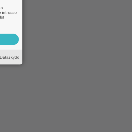
ka
 intresse
lst
Dataskydd