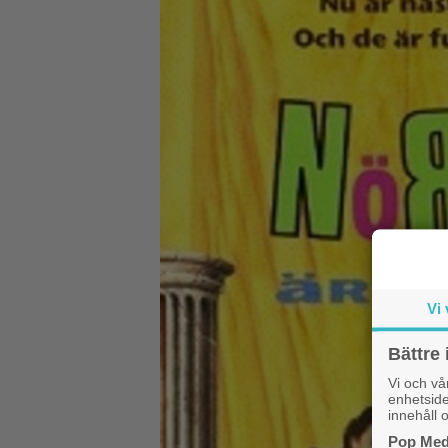
Vi 
Bättre 
Vi och v
enhetside
innehåll o
Pop Medi