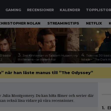
GAMING
RECENSIONER
KALENDER
TOPPLISTO
CHRISTOPHER NOLAN
STREAMINGTIPS
NETFLIX
3.
4.
00 bästa
Joel Kinnaman vs Saddam Hussein i ny
Tidernas 30 bästa
 2
thrillerserie – se trailern här
listade – ”The Dark K
” när han läste manus till ”The Odyssey”
 av Julia Montgomery. Du kan hitta filmer och serier där
an också läsa vidare på våra
recensioner
.
E