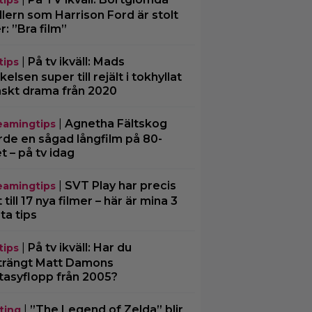
tips
illern som Harrison Ford är stolt
r: ”Bra film”
|
På tv ikväll: Mads
tips
kelsen super till rejält i tokhyllat
skt drama från 2020
|
Agnetha Fältskog
eamingtips
rde en sågad långfilm på 80-
et – på tv idag
|
SVT Play har precis
eamingtips
 till 17 nya filmer – här är mina 3
ta tips
|
På tv ikväll: Har du
tips
trängt Matt Damons
tasyflopp från 2005?
|
”The Legend of Zelda” blir
ting