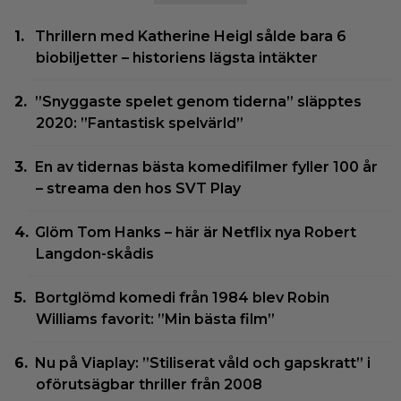
Thrillern med Katherine Heigl sålde bara 6
biobiljetter – historiens lägsta intäkter
”Snyggaste spelet genom tiderna” släpptes
2020: ”Fantastisk spelvärld”
En av tidernas bästa komedifilmer fyller 100 år
– streama den hos SVT Play
Glöm Tom Hanks – här är Netflix nya Robert
Langdon-skådis
Bortglömd komedi från 1984 blev Robin
Williams favorit: ”Min bästa film”
Nu på Viaplay: ”Stiliserat våld och gapskratt” i
oförutsägbar thriller från 2008