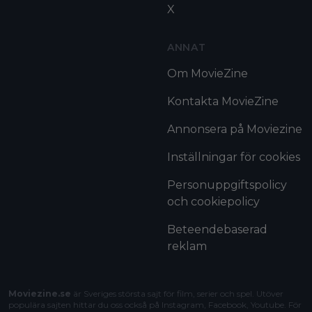
X
ANNAT
Om MovieZine
Kontakta MovieZine
Annonsera på Moviezine
Inställningar för cookies
Personuppgiftspolicy
och cookiepolicy
Beteendebaserad
reklam
Moviezine.se
är Sveriges största sajt för film, serier och spel. Utöver
populära sajten hittar du oss också på Instagram, Facebook, Youtube. För