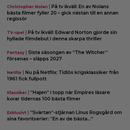
|
På tv ikväll: En av Nolans
Christopher Nolan
bästa filmer fyller 20 – gick nästan till en annan
regissör
|
På tv ikväll: Edward Norton gjorde sin
TV-spel
hyllade filmdebut i denna skarpa thriller
|
Sista säsongen av ”The Witcher”
Fantasy
försenas – släpps 2027
|
Nu på Netflix: Tidlös krigsklassiker från
Netflix
1961 fick fullpott
|
”Hajen” i topp när Empires läsare
Klassiker
korar tidernas 100 bästa filmer
|
”Svärtan”-stjärnan Linus Rogsgård om
Exklusivt
sina favoritserier: ”En av de bästa…”