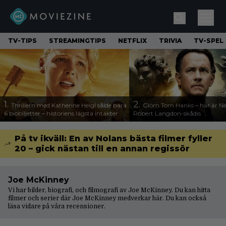
TV-TIPS
STREAMINGTIPS
NETFLIX
TRIVIA
TV-SPEL
1.
2.
Thrillern med Katherine Heigl sålde bara
Glöm Tom Hanks – här är Net
6 biobiljetter – historiens lägsta intäkter
Robert Langdon-skådis
På tv ikväll: En av Nolans bästa filmer fyller
20 – gick nästan till en annan regissör
Joe McKinney
Vi har bilder, biografi, och filmografi av Joe McKinney. Du kan hitta
filmer och serier där Joe McKinney medverkar här. Du kan också
läsa vidare på våra
recensioner
.