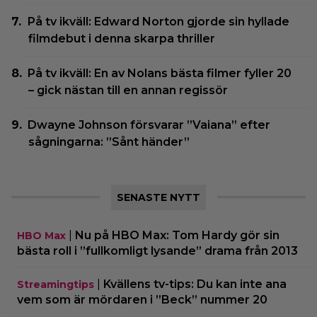
På tv ikväll: Edward Norton gjorde sin hyllade
filmdebut i denna skarpa thriller
På tv ikväll: En av Nolans bästa filmer fyller 20
– gick nästan till en annan regissör
Dwayne Johnson försvarar ”Vaiana” efter
sågningarna: ”Sånt händer”
SENASTE NYTT
|
Nu på HBO Max: Tom Hardy gör sin
HBO Max
bästa roll i ”fullkomligt lysande” drama från 2013
|
Kvällens tv-tips: Du kan inte ana
Streamingtips
vem som är mördaren i ”Beck” nummer 20