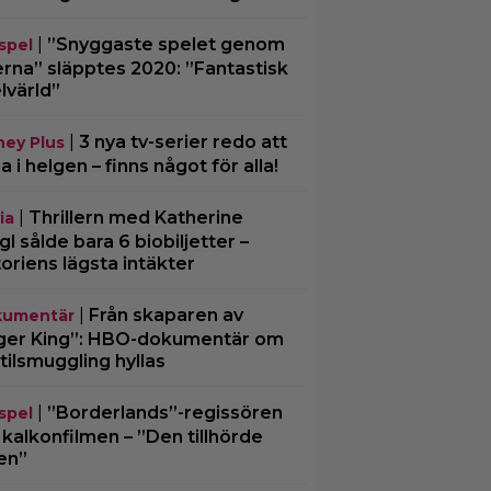
|
”Snyggaste spelet genom
spel
erna” släpptes 2020: ”Fantastisk
lvärld”
|
3 nya tv-serier redo att
ney Plus
ja i helgen – finns något för alla!
|
Thrillern med Katherine
ia
gl sålde bara 6 biobiljetter –
toriens lägsta intäkter
|
Från skaparen av
umentär
ger King”: HBO-dokumentär om
tilsmuggling hyllas
|
”Borderlands”-regissören
spel
kalkonfilmen – ”Den tillhörde
en”