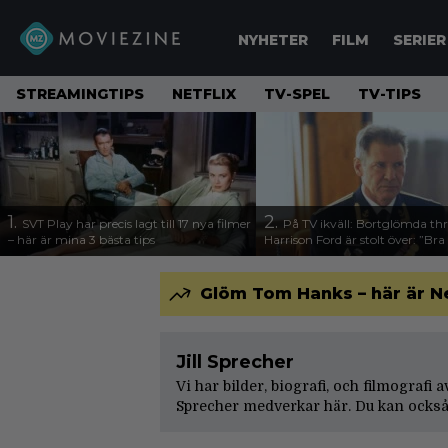
NYHETER
FILM
SERIER
STREAMINGTIPS
NETFLIX
TV-SPEL
TV-TIPS
1.
2.
SVT Play har precis lagt till 17 nya filmer
På TV ikväll: Bortglömda thr
– här är mina 3 bästa tips
Harrison Ford är stolt över: ”Bra
Glöm Tom Hanks – här är N
Jill Sprecher
Vi har bilder, biografi, och filmografi a
Sprecher medverkar här. Du kan också