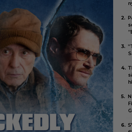
n
P
s
”
”
S
T
s
h
N
F
G
S