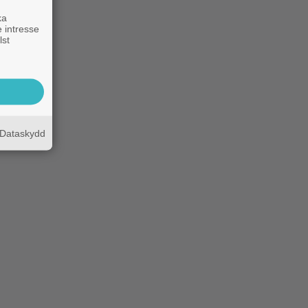
ka
 intresse
lst
Dataskydd