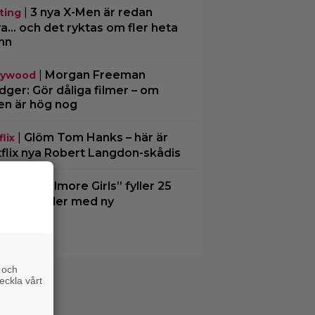
|
3 nya X-Men är redan
ting
ra… och det ryktas om fler heta
mn
|
Morgan Freeman
lywood
ger: Gör dåliga filmer – om
en är hög nog
|
Glöm Tom Hanks – här är
lix
flix nya Robert Langdon-skådis
|
”Gilmore Girls” fyller 25
O Max
– återvänder med ny
kumentär
 och
eckla vårt