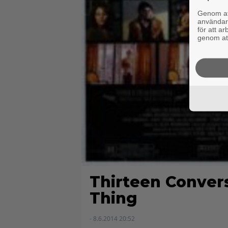
Genom att
användaru
för att a
genom att
Thirteen Conver
Thing
- 8.6.2014 20:52