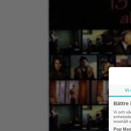
Vi 
Bättre 
Vi och v
enhetside
innehåll o
Pop Medi