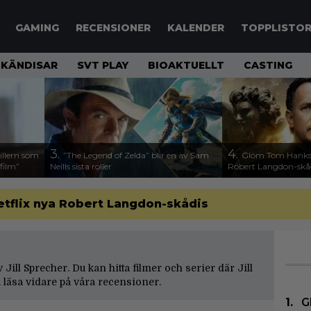
GAMING
RECENSIONER
KALENDER
TOPPLISTO
KÄNDISAR
SVT PLAY
BIOAKTUELLT
CASTING
3.
4.
illern som
”The Legend of Zelda” blir en av Sam
Glöm Tom Hanks –
 film”
Neills sista roller
Robert Langdon-skå
etflix nya Robert Langdon-skådis
v Jill Sprecher. Du kan hitta filmer och serier där Jill
 läsa vidare på våra
recensioner
.
G