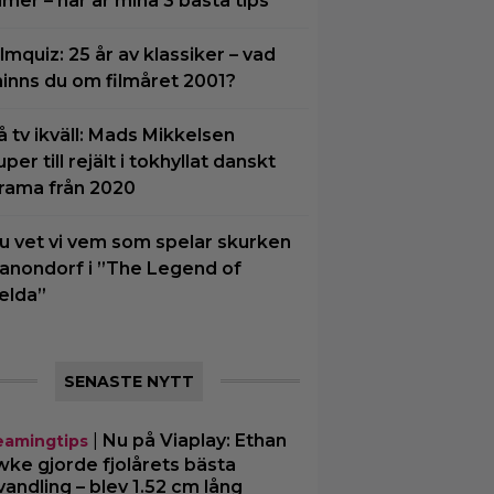
ilmer – här är mina 3 bästa tips
ilmquiz: 25 år av klassiker – vad
inns du om filmåret 2001?
å tv ikväll: Mads Mikkelsen
uper till rejält i tokhyllat danskt
rama från 2020
u vet vi vem som spelar skurken
anondorf i ”The Legend of
elda”
SENASTE NYTT
|
Nu på Viaplay: Ethan
eamingtips
ke gjorde fjolårets bästa
vandling – blev 1.52 cm lång