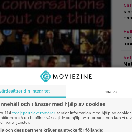
Cas
kla
na
Hol
med
lön
Netf
Net
HB
år 
do
värdesätter din integritet
Dina val
innehåll och tjänster med hjälp av cookies
åra 114
tredjepartsleverantörer
samlar information med hjälp av cookies
ntifierare då du besöker vår sajt. Med hjälp av informationen kan vi utv
ch våra tjänster.
a och dess partners kräver samtycke för följande: