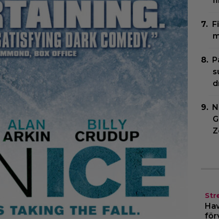
f
F
m
P
s
d
N
G
Z
Str
Haw
för