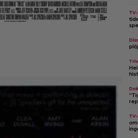
TV-
tid
spe
Dis
plö
Triv
Hei
his
Dok
”Ti
rep
TV-
om 
ing