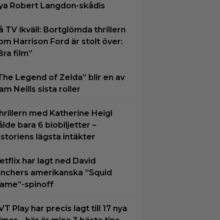
ya Robert Langdon-skådis
å TV ikväll: Bortglömda thrillern
om Harrison Ford är stolt över:
Bra film”
The Legend of Zelda” blir en av
am Neills sista roller
hrillern med Katherine Heigl
ålde bara 6 biobiljetter –
istoriens lägsta intäkter
etflix har lagt ned David
inchers amerikanska ”Squid
ame”-spinoff
VT Play har precis lagt till 17 nya