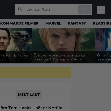
Sök
R
KOMMANDE FILMER
MARVEL
FANTASY
KLASSIK
5.
6.
 här är Netflix nya
Nu vet vi vem som spelar skurken
Netfli
dis
Ganondorf i ”The Legend of Zelda”
amerikan
MEST LÄST
löm Tom Hanks – här är Netflix