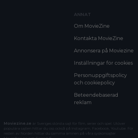
ANNAT
Om MovieZine
Kontakta MovieZine
Annonsera på Moviezine
Inställningar för cookies
Personuppgiftspolicy
och cookiepolicy
Beteendebaserad
reklam
Moviezine.se
är Sveriges största sajt för film, serier och spel. Utöver
populära sajten hittar du oss också på Instagram, Facebook, Youtube. För
resten av Norden hittar du samma ämnen på våra syskonsajter