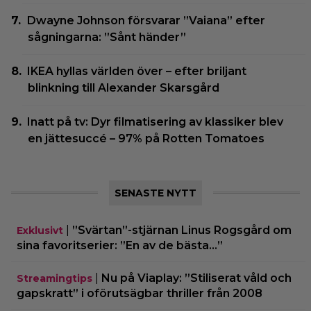
Dwayne Johnson försvarar ”Vaiana” efter
sågningarna: ”Sånt händer”
IKEA hyllas världen över – efter briljant
blinkning till Alexander Skarsgård
Inatt på tv: Dyr filmatisering av klassiker blev
en jättesuccé – 97% på Rotten Tomatoes
SENASTE NYTT
|
”Svärtan”-stjärnan Linus Rogsgård om
Exklusivt
sina favoritserier: ”En av de bästa…”
|
Nu på Viaplay: ”Stiliserat våld och
Streamingtips
gapskratt” i oförutsägbar thriller från 2008