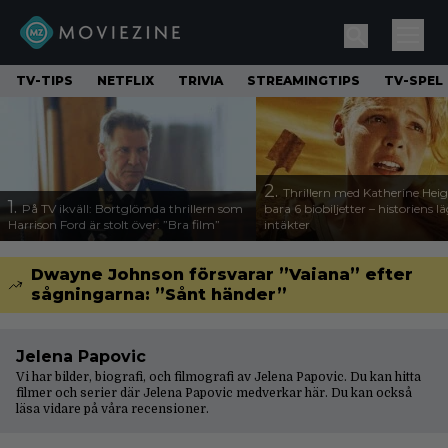
TV-TIPS
NETFLIX
TRIVIA
STREAMINGTIPS
TV-SPEL
2.
Thrillern med Katherine Heigl
1.
På TV ikväll: Bortglömda thrillern som
bara 6 biobiljetter – historiens l
Harrison Ford är stolt över: ”Bra film”
intäkter
Dwayne Johnson försvarar ”Vaiana” efter
sågningarna: ”Sånt händer”
Jelena Papovic
Vi har bilder, biografi, och filmografi av Jelena Papovic. Du kan hitta
filmer och serier där Jelena Papovic medverkar här. Du kan också
läsa vidare på våra
recensioner
.