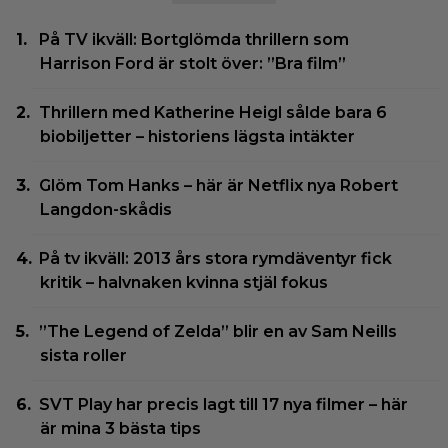
På TV ikväll: Bortglömda thrillern som
Harrison Ford är stolt över: ”Bra film”
Thrillern med Katherine Heigl sålde bara 6
biobiljetter – historiens lägsta intäkter
Glöm Tom Hanks – här är Netflix nya Robert
Langdon-skådis
På tv ikväll: 2013 års stora rymdäventyr fick
kritik – halvnaken kvinna stjäl fokus
”The Legend of Zelda” blir en av Sam Neills
sista roller
SVT Play har precis lagt till 17 nya filmer – här
är mina 3 bästa tips