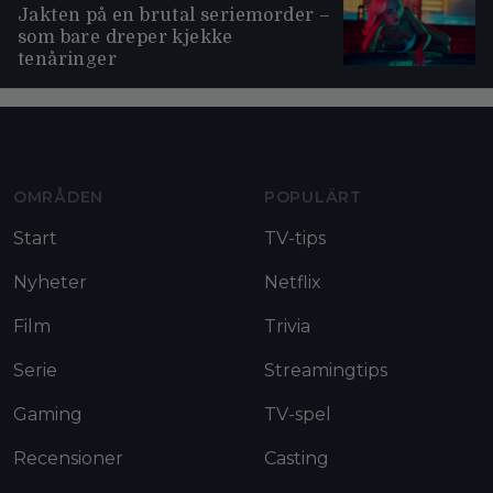
Jakten på en brutal seriemorder –
som bare dreper kjekke
tenåringer
Moviezine footer navigation
OMRÅDEN
POPULÄRT
Start
TV-tips
Nyheter
Netflix
Film
Trivia
Serie
Streamingtips
Gaming
TV-spel
Recensioner
Casting