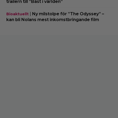
trailern till ”Bäst i världen”
|
Ny milstolpe för ”The Odyssey” –
Bioaktuellt
kan bli Nolans mest inkomstbringande film