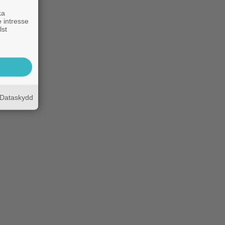
ka
 intresse
lst
Dataskydd