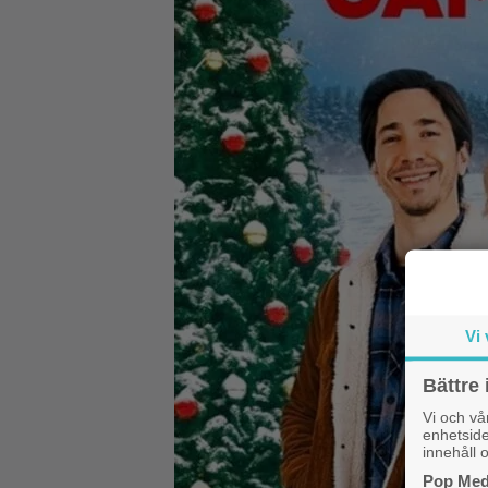
Vi 
Bättre 
Vi och v
enhetside
innehåll o
Pop Medi