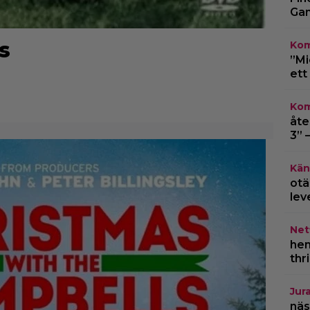
Gam
s
Kom
”Mi
ett
Kom
åte
3” 
Kän
otä
lev
Netf
hem
thr
Jur
näs