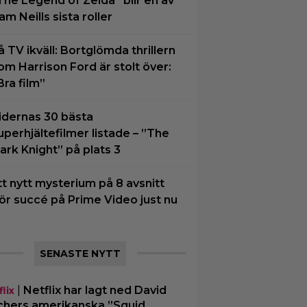
The Legend of Zelda” blir en av
am Neills sista roller
å TV ikväll: Bortglömda thrillern
om Harrison Ford är stolt över:
Bra film”
idernas 30 bästa
uperhjältefilmer listade – ”The
ark Knight” på plats 3
tt nytt mysterium på 8 avsnitt
ör succé på Prime Video just nu
SENASTE NYTT
|
Netflix har lagt ned David
lix
chers amerikanska ”Squid