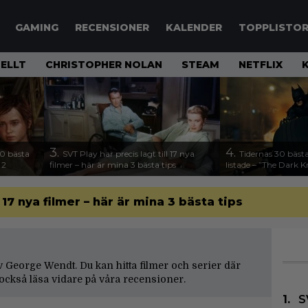
GAMING
RECENSIONER
KALENDER
TOPPLISTO
ELLT
CHRISTOPHER NOLAN
STEAM
NETFLIX
3.
4.
00 bästa
SVT Play har precis lagt till 17 nya
Tidernas 30 bästa
 2
filmer – här är mina 3 bästa tips
listade – ”The Dark K
l 17 nya filmer – här är mina 3 bästa tips
 av George Wendt. Du kan hitta filmer och serier där
ckså läsa vidare på våra
recensioner
.
S