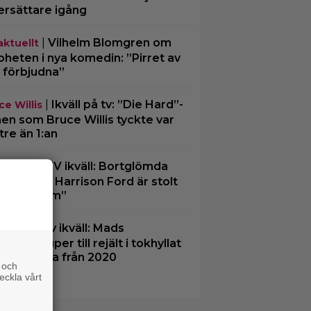
ersättare igång
|
Vilhelm Blomgren om
aktuellt
oheten i nya komedin: ”Pirret av
 förbjudna”
|
Ikväll på tv: ”Die Hard”-
ce Willis
men som Bruce Willis tyckte var
tre än 1:an
|
På TV ikväll: Bortglömda
tips
illern som Harrison Ford är stolt
r: ”Bra film”
|
På tv ikväll: Mads
tips
kelsen super till rejält i tokhyllat
skt drama från 2020
 och
eckla vårt