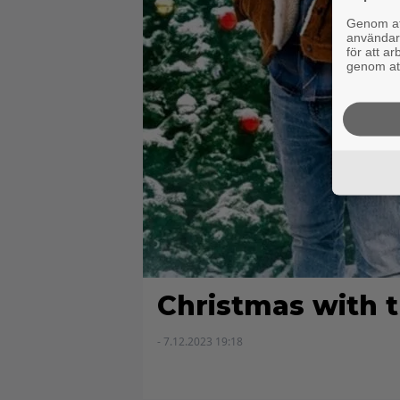
Genom att
användaru
för att a
genom att
Christmas with 
- 7.12.2023 19:18