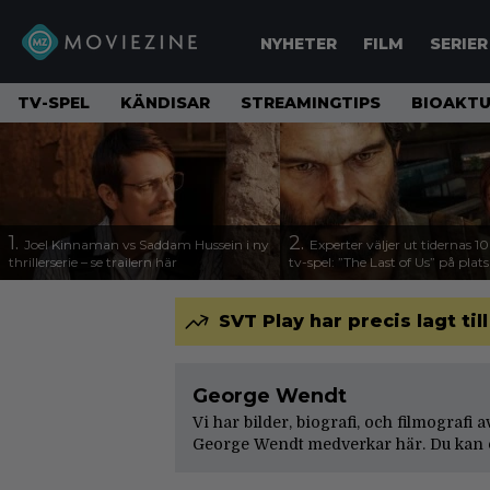
NYHETER
FILM
SERIER
TV-SPEL
KÄNDISAR
STREAMINGTIPS
BIOAKTU
1.
2.
Joel Kinnaman vs Saddam Hussein i ny
Experter väljer ut tidernas 1
thrillerserie – se trailern här
tv-spel: ”The Last of Us” på plats
SVT Play har precis lagt til
George Wendt
Vi har bilder, biografi, och filmografi
George Wendt medverkar här. Du kan o