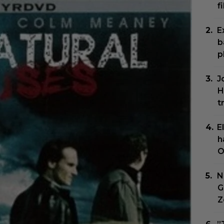
f
E
b
p
J
H
t
E
h
O
N
G
Z