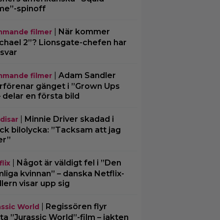
e”-spinoff
|
När kommer
mande filmer
chael 2”? Lionsgate-chefen har
 svar
|
Adam Sandler
mande filmer
rförenar gänget i ”Grown Ups
– delar en första bild
|
Minnie Driver skadad i
disar
ck bilolycka: ”Tacksam att jag
er”
|
Något är väldigt fel i ”Den
lix
liga kvinnan” – danska Netflix-
illern visar upp sig
|
Regissören flyr
assic World
ta ”Jurassic World”-film – jakten