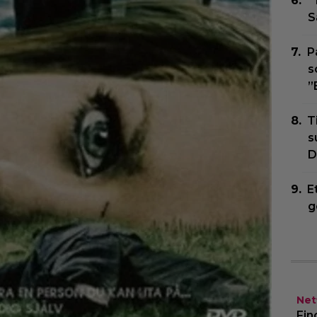
”
S
P
s
”
T
s
D
E
g
Netf
Fin