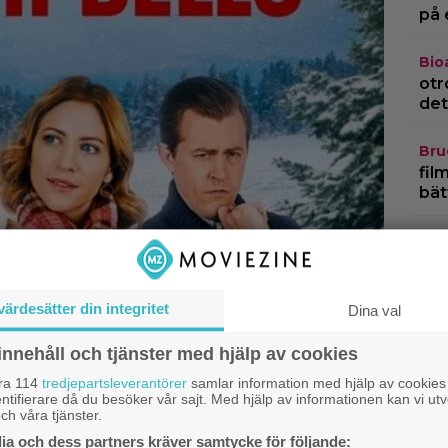
på 
Bio
otr
det
Bru
fil
bät
TV-
thr
öve
värdesätter din integritet
Dina val
TV-
Mik
innehåll och tjänster med hjälp av cookies
dan
åra 114
tredjepartsleverantörer
samlar information med hjälp av cookies
ntifierare då du besöker vår sajt. Med hjälp av informationen kan vi utv
ch våra tjänster.
a och dess partners kräver samtycke för följande: