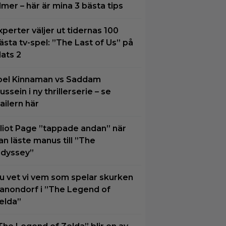
ilmer – här är mina 3 bästa tips
xperter väljer ut tidernas 100
ästa tv-spel: ”The Last of Us” på
lats 2
oel Kinnaman vs Saddam
ussein i ny thrillerserie – se
railern här
lliot Page ”tappade andan” när
an läste manus till ”The
dyssey”
u vet vi vem som spelar skurken
anondorf i ”The Legend of
elda”