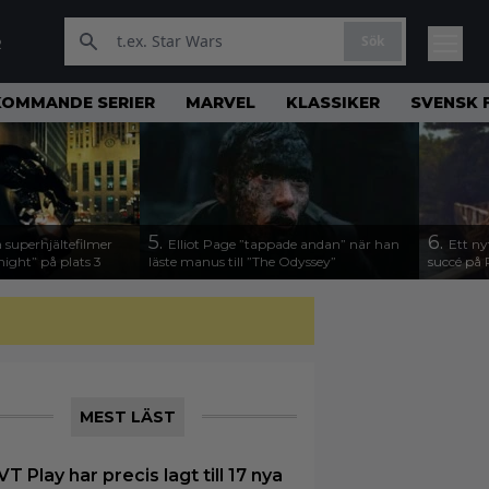
Sök
R
KOMMANDE SERIER
MARVEL
KLASSIKER
SVENSK 
5.
6.
 superhjältefilmer
Elliot Page ”tappade andan” när han
Ett ny
night” på plats 3
läste manus till ”The Odyssey”
succé på 
MEST LÄST
VT Play har precis lagt till 17 nya