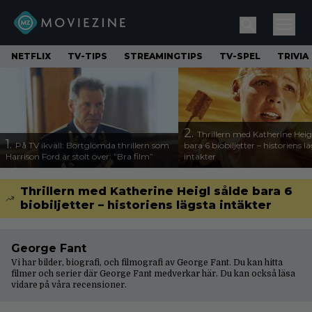
NETFLIX
TV-TIPS
STREAMINGTIPS
TV-SPEL
TRIVIA
2.
Thrillern med Katherine Heigl
1.
På TV ikväll: Bortglömda thrillern som
bara 6 biobiljetter – historiens l
Harrison Ford är stolt över: ”Bra film”
intäkter
Thrillern med Katherine Heigl sålde bara 6
biobiljetter – historiens lägsta intäkter
George Fant
Vi har bilder, biografi, och filmografi av George Fant. Du kan hitta
filmer och serier där George Fant medverkar här. Du kan också läsa
vidare på våra
recensioner
.