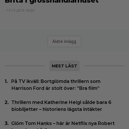
Brita i grosshandlarhuset
- 17.11.2015 10:25
Inläggsnavigering
Äldre inlägg
MEST LÄST
På TV ikväll: Bortglömda thrillern som
Harrison Ford är stolt över: ”Bra film”
Thrillern med Katherine Heigl sålde bara 6
biobiljetter – historiens lägsta intäkter
Glöm Tom Hanks – här är Netflix nya Robert