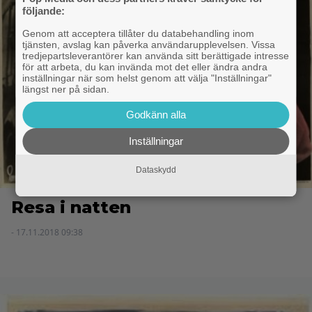
följande:
Genom att acceptera tillåter du databehandling inom
tjänsten, avslag kan påverka användarupplevelsen. Vissa
tredjepartsleverantörer kan använda sitt berättigade intresse
för att arbeta, du kan invända mot det eller ändra andra
inställningar när som helst genom att välja "Inställningar"
längst ner på sidan.
Godkänn alla
Inställningar
Dataskydd
Resa i natten
- 17.11.2018 09:38