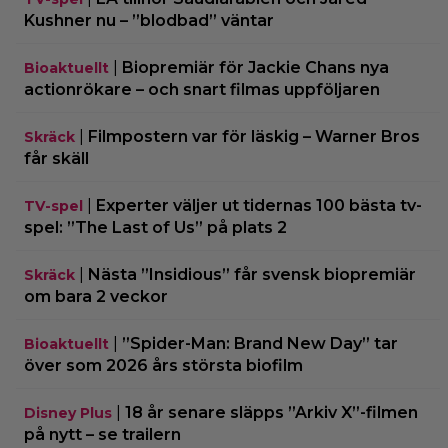
Kushner nu – ”blodbad” väntar
|
Biopremiär för Jackie Chans nya
Bioaktuellt
actionrökare – och snart filmas uppföljaren
|
Filmpostern var för läskig – Warner Bros
Skräck
får skäll
|
Experter väljer ut tidernas 100 bästa tv-
TV-spel
spel: ”The Last of Us” på plats 2
|
Nästa ”Insidious” får svensk biopremiär
Skräck
om bara 2 veckor
|
”Spider-Man: Brand New Day” tar
Bioaktuellt
över som 2026 års största biofilm
|
18 år senare släpps ”Arkiv X”-filmen
Disney Plus
på nytt – se trailern