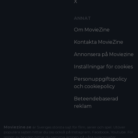
X
ANNAT
Om MovieZine
Kontakta MovieZine
Annonsera på Moviezine
Inställningar för cookies
Personuppgiftspolicy
och cookiepolicy
Beteendebaserad
reklam
Moviezine.se
är Sveriges största sajt för film, serier och spel. Utöver
populära sajten hittar du oss också på Instagram, Facebook, Youtube. För
resten av Norden hittar du samma ämnen på våra syskonsajter