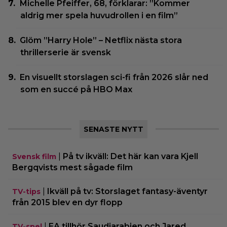
Michelle Pfeiffer, 68, förklarar: ”Kommer
aldrig mer spela huvudrollen i en film”
Glöm ”Harry Hole” – Netflix nästa stora
thrillerserie är svensk
En visuellt storslagen sci-fi från 2026 slår ned
som en succé på HBO Max
SENASTE NYTT
|
På tv ikväll: Det här kan vara Kjell
Svensk film
Bergqvists mest sågade film
|
Ikväll på tv: Storslaget fantasy-äventyr
TV-tips
från 2015 blev en dyr flopp
|
EA tillhör Saudiarabien och Jared
TV-spel