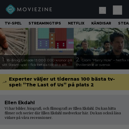
TV-SPEL
STREAMINGTIPS
NETFLIX
KÄNDISAR
STE
1.
2.
18-åring tjänade 13 000 000 kronor på
Glöm ”Harry Hole” – Netflix 
sitt Steam-spel – fick betala tillbaka allt
thrillerserie är svensk
Experter väljer ut tidernas 100 bästa tv-
spel: ”The Last of Us” på plats 2
Ellen Ekdahl
Vi har bilder, biografi, och filmografi av Ellen Ekdahl. Du kan hitta
filmer och serier där Ellen Ekdahl medverkar här. Du kan också läsa
vidare på våra
recensioner
.