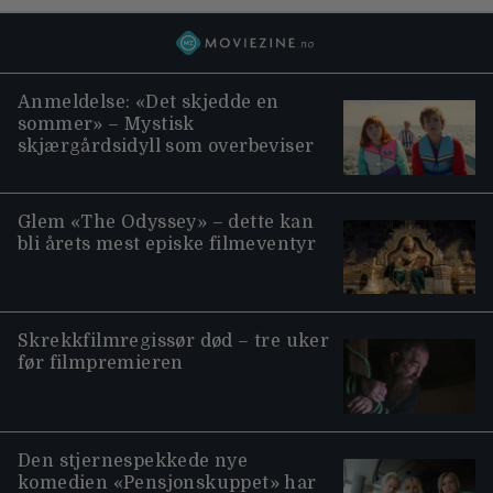
Anmeldelse: «Det skjedde en
sommer» – Mystisk
skjærgårdsidyll som overbeviser
Glem «The Odyssey» – dette kan
bli årets mest episke filmeventyr
Skrekkfilmregissør død – tre uker
før filmpremieren
Den stjernespekkede nye
komedien «Pensjonskuppet» har