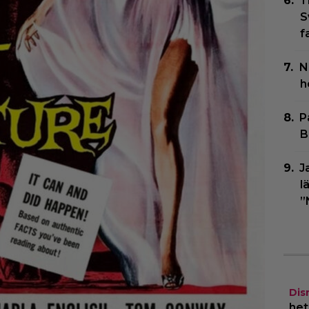
T
S
f
N
h
P
B
J
l
”
Dis
het