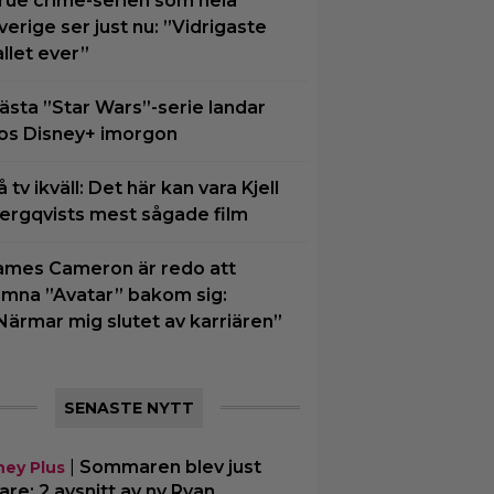
rue crime-serien som hela
verige ser just nu: ”Vidrigaste
allet ever”
ästa ”Star Wars”-serie landar
os Disney+ imorgon
å tv ikväll: Det här kan vara Kjell
ergqvists mest sågade film
ames Cameron är redo att
ämna ”Avatar” bakom sig:
Närmar mig slutet av karriären”
SENASTE NYTT
|
Sommaren blev just
ney Plus
are: 2 avsnitt av ny Ryan