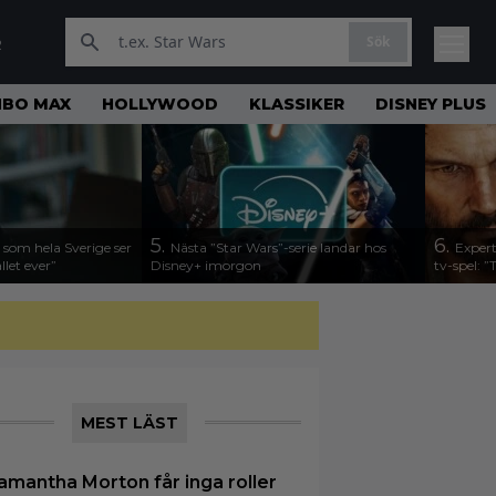
Sök
R
HBO MAX
HOLLYWOOD
KLASSIKER
DISNEY PLUS
5.
6.
 som hela Sverige ser
Nästa ”Star Wars”-serie landar hos
Expert
llet ever”
Disney+ imorgon
tv-spel: ”
MEST LÄST
amantha Morton får inga roller