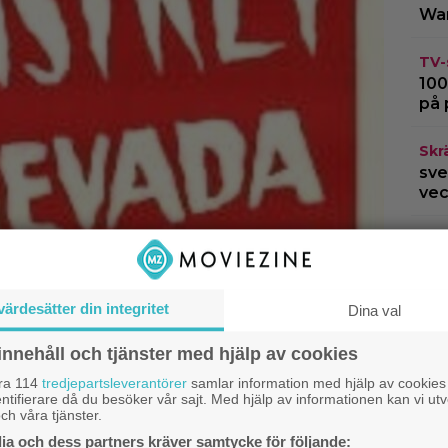
War
TV-
100
på 
Skr
sve
vec
Bio
New
stö
värdesätter din integritet
Dina val
Dis
”Ar
innehåll och tjänster med hjälp av cookies
åra 114
tredjepartsleverantörer
samlar information med hjälp av cookies
ntifierare då du besöker vår sajt. Med hjälp av informationen kan vi utv
ch våra tjänster.
a och dess partners kräver samtycke för följande: