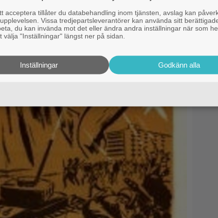
 acceptera tillåter du databehandling inom tjänsten, avslag kan påver
pplevelsen. Vissa tredjepartsleverantörer kan använda sitt berättigade
rbeta, du kan invända mot det eller ändra andra inställningar när som he
 välja "Inställningar" längst ner på sidan.
Inställningar
Godkänn alla