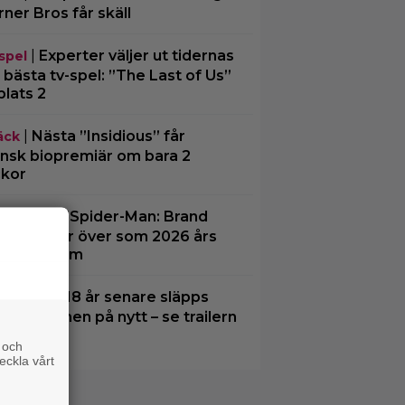
ner Bros får skäll
|
Experter väljer ut tidernas
spel
 bästa tv-spel: ”The Last of Us”
plats 2
|
Nästa ”Insidious” får
äck
nsk biopremiär om bara 2
kor
|
”Spider-Man: Brand
aktuellt
 Day” tar över som 2026 års
rsta biofilm
|
18 år senare släpps
ney Plus
kiv X”-filmen på nytt – se trailern
 och
eckla vårt