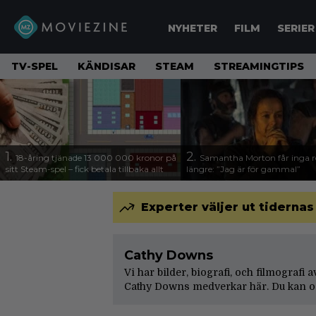
NYHETER
FILM
SERIER
TV-SPEL
KÄNDISAR
STEAM
STREAMINGTIPS
1.
2.
18-åring tjänade 13 000 000 kronor på
Samantha Morton får inga ro
sitt Steam-spel – fick betala tillbaka allt
längre: ”Jag är för gammal”
Experter väljer ut tidernas
Cathy Downs
Vi har bilder, biografi, och filmografi
Cathy Downs medverkar här. Du kan oc