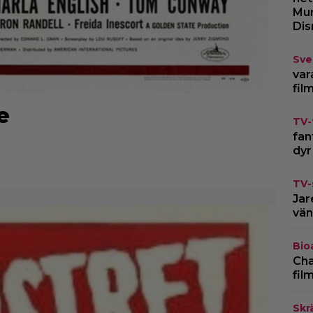
Mur
Dis
Sve
var
fil
e
TV-
fan
dyr
TV-
Jar
vän
Bio
Cha
fil
Skr