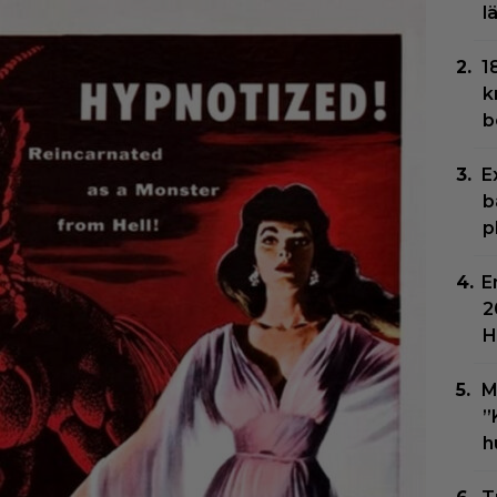
l
1
k
b
E
b
p
E
2
H
M
”
h