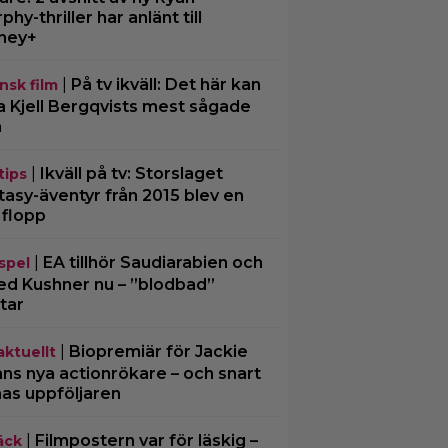
phy-thriller har anlänt till
ney+
|
På tv ikväll: Det här kan
nsk film
a Kjell Bergqvists mest sågade
m
|
Ikväll på tv: Storslaget
tips
tasy-äventyr från 2015 blev en
 flopp
|
EA tillhör Saudiarabien och
spel
ed Kushner nu – ”blodbad”
tar
|
Biopremiär för Jackie
aktuellt
ns nya actionrökare – och snart
mas uppföljaren
|
Filmpostern var för läskig –
äck