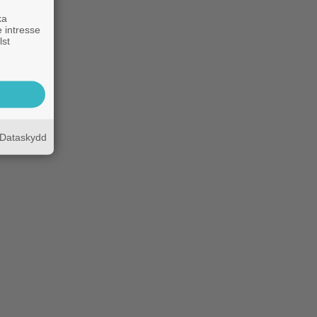
ka
 intresse
lst
Dataskydd