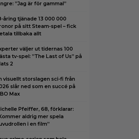
ängre: ”Jag är för gammal”
8-åring tjänade 13 000 000
ronor på sitt Steam-spel – fick
etala tillbaka allt
xperter väljer ut tidernas 100
ästa tv-spel: ”The Last of Us” på
lats 2
n visuellt storslagen sci-fi från
026 slår ned som en succé på
BO Max
ichelle Pfeiffer, 68, förklarar:
Kommer aldrig mer spela
uvudrollen i en film”