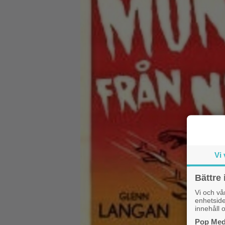
Vi 
Bättre 
Vi och v
enhetside
innehåll o
Pop Medi