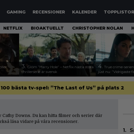
GAMING
RECENSIONER
KALENDER
TOPPLISTO
NETFLIX
BIOAKTUELLT
CHRISTOPHER NOLAN
3.
4.
ller
Glöm ”Harry Hole” – Netflix nästa stora
True crime-serien
thrillerserie är svensk
just nu: ”Vidrigaste fa
 100 bästa tv-spel: ”The Last of Us” på plats 2
 av Cathy Downs. Du kan hitta filmer och serier där
kså läsa vidare på våra
recensioner
.
S