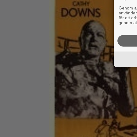
Genom att
användaru
för att a
genom att