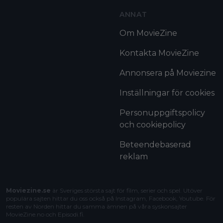
ANNAT
Om MovieZine
Kontakta MovieZine
Annonsera på Moviezine
Inställningar för cookies
Personuppgiftspolicy
och cookiepolicy
Beteendebaserad
reklam
Moviezine.se
är Sveriges största sajt för film, serier och spel. Utöver
populära sajten hittar du oss också på Instagram, Facebook, Youtube. För
resten av Norden hittar du samma ämnen på våra syskonsajter
MovieZine.no
och
Episodi.fi
.