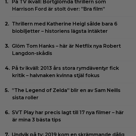
På TV ikväll: Bortglömda thrillern som
Harrison Ford är stolt över: ”Bra film”
Thrillern med Katherine Heigl sålde bara 6
biobiljetter – historiens lägsta intäkter
Glöm Tom Hanks – här är Netflix nya Robert
Langdon-skådis
På tv ikväll: 2013 års stora rymdäventyr fick
kritik – halvnaken kvinna stjäl fokus
”The Legend of Zelda” blir en av Sam Neills
sista roller
SVT Play har precis lagt till 17 nya filmer – här
är mina 3 bästa tips
Undvik på tv: 2019 kom en skrämmande dålig