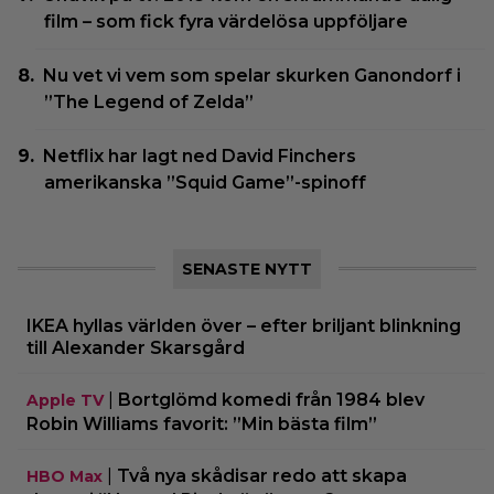
film – som fick fyra värdelösa uppföljare
Nu vet vi vem som spelar skurken Ganondorf i
”The Legend of Zelda”
Netflix har lagt ned David Finchers
amerikanska ”Squid Game”-spinoff
SENASTE NYTT
IKEA hyllas världen över – efter briljant blinkning
till Alexander Skarsgård
|
Bortglömd komedi från 1984 blev
Apple TV
Robin Williams favorit: ”Min bästa film”
|
Två nya skådisar redo att skapa
HBO Max