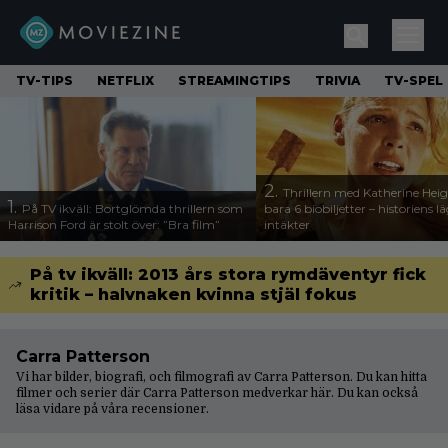
TV-TIPS
NETFLIX
STREAMINGTIPS
TRIVIA
TV-SPEL
2.
Thrillern med Katherine Heigl
1.
På TV ikväll: Bortglömda thrillern som
bara 6 biobiljetter – historiens l
Harrison Ford är stolt över: ”Bra film”
intäkter
På tv ikväll: 2013 års stora rymdäventyr fick
kritik – halvnaken kvinna stjäl fokus
Carra Patterson
Vi har bilder, biografi, och filmografi av Carra Patterson. Du kan hitta
filmer och serier där Carra Patterson medverkar här. Du kan också
läsa vidare på våra
recensioner
.