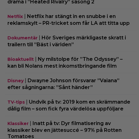
drama i ”Heated Rivalry” säsong 2
|
Netflix har stängt in en snubbe i en
Netflix
reklamskylt – PR-tricket som får LA att titta upp
|
Hör Sveriges märkligaste skratt i
Dokumentär
trailern till ”Bäst i världen”
|
Ny milstolpe för ”The Odyssey” –
Bioaktuellt
kan bli Nolans mest inkomstbringande film
|
Dwayne Johnson försvarar ”Vaiana”
Disney
efter sågningarna: ”Sånt händer”
|
Undvik på tv: 2019 kom en skrämmande
TV-tips
dålig film – som fick fyra värdelösa uppföljare
|
Inatt på tv: Dyr filmatisering av
Klassiker
klassiker blev en jättesuccé – 97% på Rotten
Tomatoes