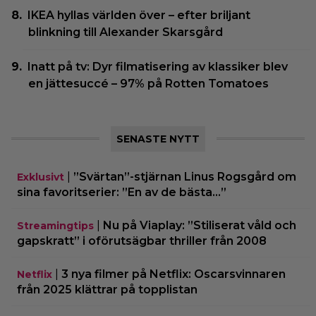
IKEA hyllas världen över – efter briljant
blinkning till Alexander Skarsgård
Inatt på tv: Dyr filmatisering av klassiker blev
en jättesuccé – 97% på Rotten Tomatoes
SENASTE NYTT
|
”Svärtan”-stjärnan Linus Rogsgård om
Exklusivt
sina favoritserier: ”En av de bästa…”
|
Nu på Viaplay: ”Stiliserat våld och
Streamingtips
gapskratt” i oförutsägbar thriller från 2008
|
3 nya filmer på Netflix: Oscarsvinnaren
Netflix
från 2025 klättrar på topplistan