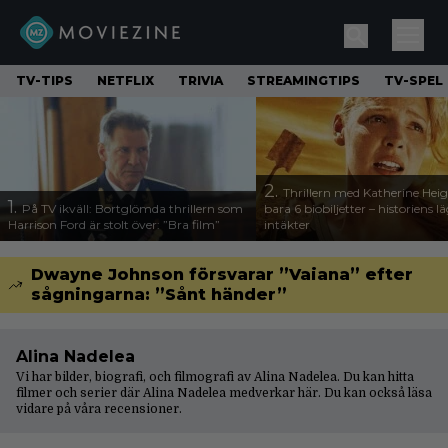
TV-TIPS
NETFLIX
TRIVIA
STREAMINGTIPS
TV-SPEL
2.
Thrillern med Katherine Heigl
1.
På TV ikväll: Bortglömda thrillern som
bara 6 biobiljetter – historiens l
Harrison Ford är stolt över: ”Bra film”
intäkter
Dwayne Johnson försvarar ”Vaiana” efter
sågningarna: ”Sånt händer”
Alina Nadelea
Vi har bilder, biografi, och filmografi av Alina Nadelea. Du kan hitta
filmer och serier där Alina Nadelea medverkar här. Du kan också läsa
vidare på våra
recensioner
.