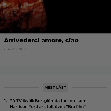
Arrivederci amore, ciao
- 8.6.2014 20:51
MEST LÄST
På TV ikväll: Bortglömda thrillern som
Harrison Ford är stolt över: ”Bra film”