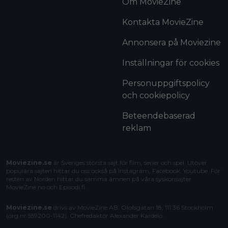
Om MovieZine
Kontakta MovieZine
Annonsera på Moviezine
Inställningar för cookies
Personuppgiftspolicy
och cookiepolicy
Beteendebaserad
reklam
Moviezine.se
är Sveriges största sajt för film, serier och spel. Utöver
populära sajten hittar du oss också på Instagram, Facebook, Youtube. För
resten av Norden hittar du samma ämnen på våra syskonsajter
MovieZine.no
och
Episodi.fi
.
Moviezine.se
drivs av MovieZine AB, Olofsgatan 18, 111 36 Stockholm
(org.nr 559200-1142). Chefredaktör
Alexander Kardelo
.