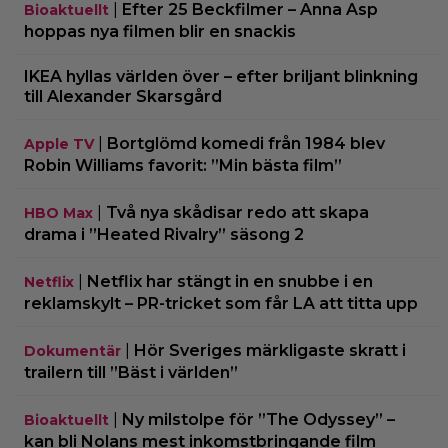
|
Efter 25 Beckfilmer – Anna Asp
Bioaktuellt
hoppas nya filmen blir en snackis
IKEA hyllas världen över – efter briljant blinkning
till Alexander Skarsgård
|
Bortglömd komedi från 1984 blev
Apple TV
Robin Williams favorit: ”Min bästa film”
|
Två nya skådisar redo att skapa
HBO Max
drama i ”Heated Rivalry” säsong 2
|
Netflix har stängt in en snubbe i en
Netflix
reklamskylt – PR-tricket som får LA att titta upp
|
Hör Sveriges märkligaste skratt i
Dokumentär
trailern till ”Bäst i världen”
|
Ny milstolpe för ”The Odyssey” –
Bioaktuellt
kan bli Nolans mest inkomstbringande film