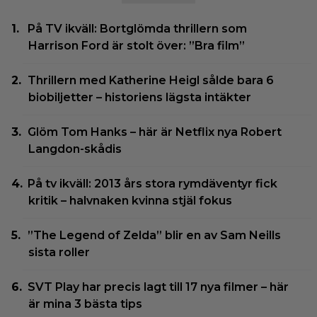
På TV ikväll: Bortglömda thrillern som
Harrison Ford är stolt över: ”Bra film”
Thrillern med Katherine Heigl sålde bara 6
biobiljetter – historiens lägsta intäkter
Glöm Tom Hanks – här är Netflix nya Robert
Langdon-skådis
På tv ikväll: 2013 års stora rymdäventyr fick
kritik – halvnaken kvinna stjäl fokus
”The Legend of Zelda” blir en av Sam Neills
sista roller
SVT Play har precis lagt till 17 nya filmer – här
är mina 3 bästa tips