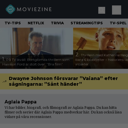
TV-TIPS
NETFLIX
TRIVIA
STREAMINGTIPS
TV-SPEL
2.
Thrillern med Katherine Heigl
1.
På TV ikväll: Bortglömda thrillern som
bara 6 biobiljetter – historiens l
Harrison Ford är stolt över: ”Bra film”
intäkter
Dwayne Johnson försvarar ”Vaiana” efter
sågningarna: ”Sånt händer”
Aglaia Pappa
Vi har bilder, biografi, och filmografi av Aglaia Pappa. Du kan hitta
filmer och serier där Aglaia Pappa medverkar här. Du kan också läsa
vidare på våra
recensioner
.