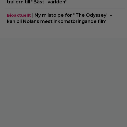
trailern till ”Bäst i världen”
|
Ny milstolpe för ”The Odyssey” –
Bioaktuellt
kan bli Nolans mest inkomstbringande film