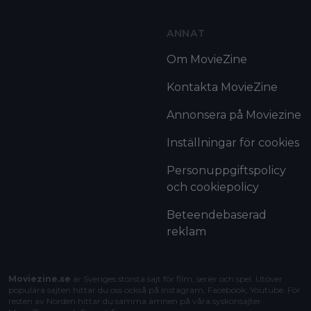
ANNAT
Om MovieZine
Kontakta MovieZine
Annonsera på Moviezine
Inställningar för cookies
Personuppgiftspolicy
och cookiepolicy
Beteendebaserad
reklam
Moviezine.se
är Sveriges största sajt för film, serier och spel. Utöver
populära sajten hittar du oss också på Instagram, Facebook, Youtube. För
resten av Norden hittar du samma ämnen på våra syskonsajter