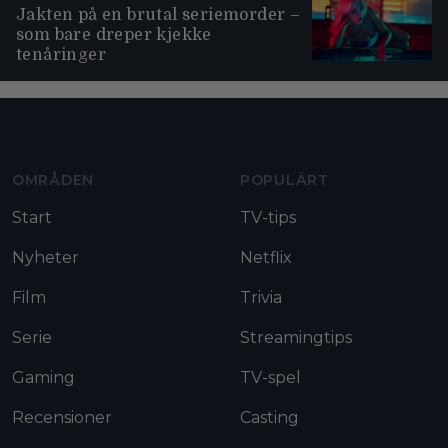
Jakten på en brutal seriemorder –
som bare dreper kjekke
tenåringer
Moviezine footer navigation
OMRÅDEN
POPULÄRT
Start
TV-tips
Nyheter
Netflix
Film
Trivia
Serie
Streamingtips
Gaming
TV-spel
Recensioner
Casting