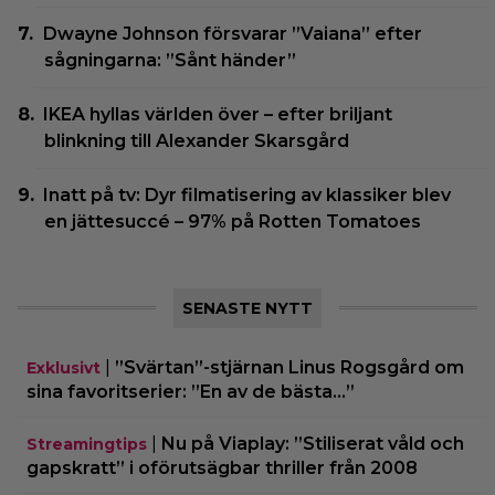
Dwayne Johnson försvarar ”Vaiana” efter
sågningarna: ”Sånt händer”
IKEA hyllas världen över – efter briljant
blinkning till Alexander Skarsgård
Inatt på tv: Dyr filmatisering av klassiker blev
en jättesuccé – 97% på Rotten Tomatoes
SENASTE NYTT
|
”Svärtan”-stjärnan Linus Rogsgård om
Exklusivt
sina favoritserier: ”En av de bästa…”
|
Nu på Viaplay: ”Stiliserat våld och
Streamingtips
gapskratt” i oförutsägbar thriller från 2008