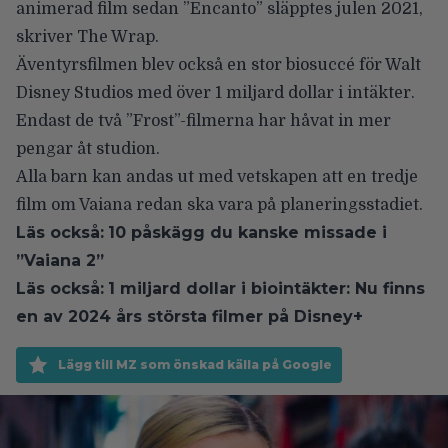
animerad film sedan ”Encanto” släpptes julen 2021,
skriver
The Wrap
.
Äventyrsfilmen blev också en stor biosuccé för Walt
Disney Studios med över 1 miljard dollar i intäkter.
Endast de två ”Frost”-filmerna har håvat in mer
pengar åt studion.
Alla barn kan andas ut med vetskapen att
en tredje
film om Vaiana
redan ska vara på planeringsstadiet.
Läs också:
10 påskägg du kanske missade i
”Vaiana 2”
Läs också:
1 miljard dollar i biointäkter: Nu finns
en av 2024 års största filmer på Disney+
Lägg till MZ som önskad källa på Google