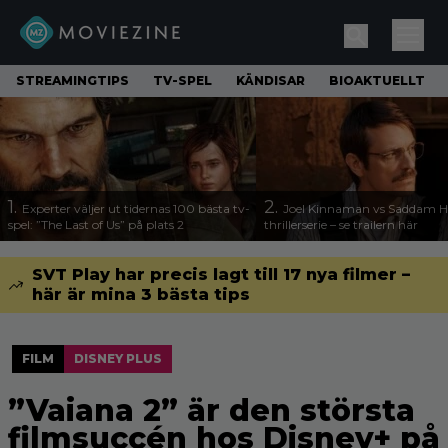
STREAMINGTIPS
TV-SPEL
KÄNDISAR
BIOAKTUELLT
1.
2.
Experter väljer ut tidernas 100 bästa tv-
Joel Kinnaman vs Saddam Hu
spel: ”The Last of Us” på plats 2
thrillerserie – se trailern här
SVT Play har precis lagt till 17 nya filmer –
här är mina 3 bästa tips
FILM
DISNEY PLUS
”Vaiana 2” är den största
filmsuccén hos Disney+ på