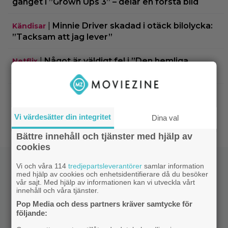
gänget i ”Grown Ups 3” – delar en första bild
|
Minnie Driver skadad i otäck bilolycka:
Kändisar
”Tacksam att jag lever”
|
Något är väldigt fel i ”Den hemliga
Netflix
kvinnan” – danska Netflix-thrillern visar upp sig
|
Regissören Gareth Edwards flyr
Jurassic World
nästa ”Jurassic World” – jakten på ersättare
Vi värdesätter din integritet
igång
Dina val
Bättre innehåll och tjänster med hjälp av
cookies
Vi och våra 114
tredjepartsleverantörer
samlar information
med hjälp av cookies och enhetsidentifierare då du besöker
vår sajt. Med hjälp av informationen kan vi utveckla vårt
innehåll och våra tjänster.
Pop Media och dess partners kräver samtycke för
följande: