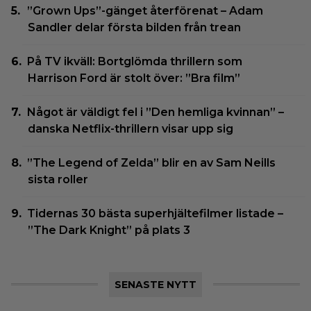
”Grown Ups”-gänget återförenat – Adam
Sandler delar första bilden från trean
På TV ikväll: Bortglömda thrillern som
Harrison Ford är stolt över: ”Bra film”
Något är väldigt fel i ”Den hemliga kvinnan” –
danska Netflix-thrillern visar upp sig
”The Legend of Zelda” blir en av Sam Neills
sista roller
Tidernas 30 bästa superhjältefilmer listade –
”The Dark Knight” på plats 3
SENASTE NYTT