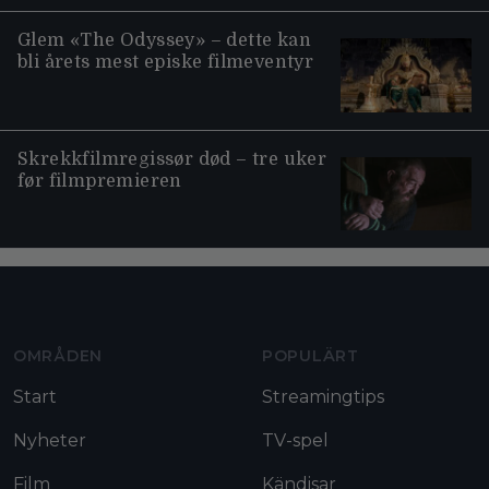
Glem «The Odyssey» – dette kan
bli årets mest episke filmeventyr
Skrekkfilmregissør død – tre uker
før filmpremieren
Moviezine footer navigation
OMRÅDEN
POPULÄRT
Start
Streamingtips
Nyheter
TV-spel
Film
Kändisar