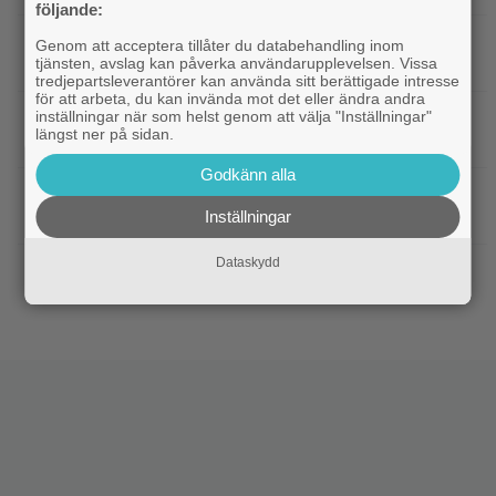
följande:
|
Harry Potter-fans får betala 4 500
Harry Potter
Genom att acceptera tillåter du databehandling inom
tjänsten, avslag kan påverka användarupplevelsen. Vissa
kronor för nya Lego-setet
tredjepartsleverantörer kan använda sitt berättigade intresse
för att arbeta, du kan invända mot det eller ändra andra
inställningar när som helst genom att välja "Inställningar"
|
Se Connor Storrie från
Kommande filmer
längst ner på sidan.
”Heated Rivalry” i ny sci-fi-thriller
Godkänn alla
|
Joel Kinnaman vs Saddam
Kommande serier
Inställningar
Hussein i ny thrillerserie – se trailern här
Dataskydd
|
Gustaf Skarsgård spelar
Gustaf Skarsgård
demonregissör i internationell skräckthriller