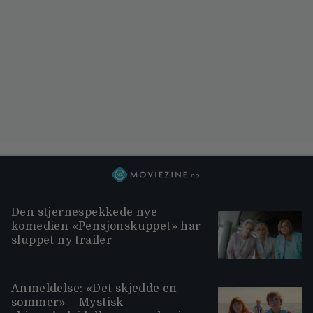
Den stjernespekkede nye
komedien «Pensjonskuppet» har
sluppet ny trailer
Anmeldelse: «Det skjedde en
sommer» – Mystisk