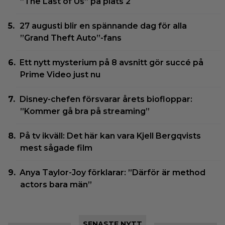
”The Last of Us” på plats 2
27 augusti blir en spännande dag för alla
”Grand Theft Auto”-fans
Ett nytt mysterium på 8 avsnitt gör succé på
Prime Video just nu
Disney-chefen försvarar årets biofloppar:
”Kommer gå bra på streaming”
På tv ikväll: Det här kan vara Kjell Bergqvists
mest sågade film
Anya Taylor-Joy förklarar: ”Därför är method
actors bara män”
SENASTE NYTT