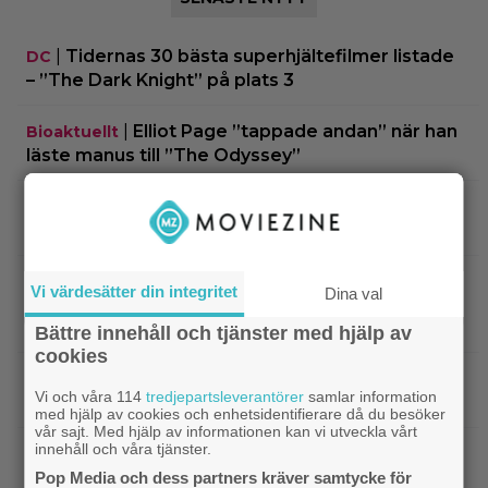
|
Tidernas 30 bästa superhjältefilmer listade
DC
– ”The Dark Knight” på plats 3
|
Elliot Page ”tappade andan” när han
Bioaktuellt
läste manus till ”The Odyssey”
|
Ny trailer till ”Ramayana” visar upp
Trailers
nästa maffiga fantasyfilm från Indien
|
Robert Pattinson är på pedofiljakt i
Trailers
Vi värdesätter din integritet
Dina val
trailern för ”Primetime” – kan bli en av höstens
stora snackisar
Bättre innehåll och tjänster med hjälp av
cookies
|
27 augusti blir en spännande
Grand Theft Auto
Vi och våra 114
tredjepartsleverantörer
samlar information
dag för alla ”Grand Theft Auto”-fans
med hjälp av cookies och enhetsidentifierare då du besöker
vår sajt. Med hjälp av informationen kan vi utveckla vårt
innehåll och våra tjänster.
|
Ett nytt mysterium på 8 avsnitt gör
Prime Video
succé på Prime Video just nu
Pop Media och dess partners kräver samtycke för