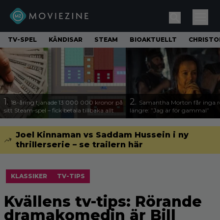
TV-SPEL
KÄNDISAR
STEAM
BIOAKTUELLT
CHRISTO
1.
2.
18-åring tjänade 13 000 000 kronor på
Samantha Morton får inga ro
sitt Steam-spel – fick betala tillbaka allt
längre: ”Jag är för gammal”
Joel Kinnaman vs Saddam Hussein i ny
thrillerserie – se trailern här
KLASSIKER
TV-TIPS
Kvällens tv-tips: Rörande
dramakomedin är Bill