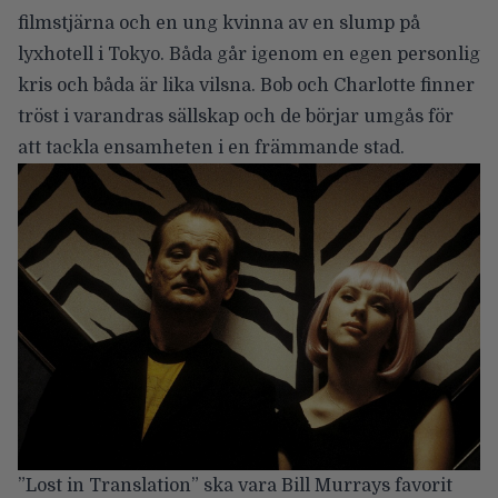
filmstjärna och en ung kvinna av en slump på
lyxhotell i Tokyo. Båda går igenom en egen personlig
kris och båda är lika vilsna. Bob och Charlotte finner
tröst i varandras sällskap och de börjar umgås för
att tackla ensamheten i en främmande stad.
”Lost in Translation” ska vara Bill Murrays favorit