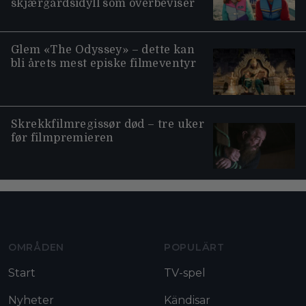
skjærgårdsidyll som overbeviser
Glem «The Odyssey» – dette kan
bli årets mest episke filmeventyr
Skrekkfilmregissør død – tre uker
før filmpremieren
Moviezine footer navigation
OMRÅDEN
POPULÄRT
Start
TV-spel
Nyheter
Kändisar