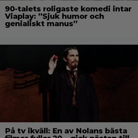
90-talets roligaste komedi intar
Viaplay: ”Sjuk humor och
genialiskt manus”
På tv ikväll: En av Nolans bästa