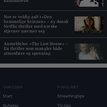
kandidatene
Noe er veldig galt i «Den
hemmelige kvinnen» – ny dansk
Netflix-thriller med norske
stjerner nærmer seg
Anmeldelse: «The Last House» –
En thriller som mangler både
atmosfære og spenning
Moviezine footer navigation
OMRÅDEN
POPULÄRT
Start
Streamingtips
Nyheter
TV-tips