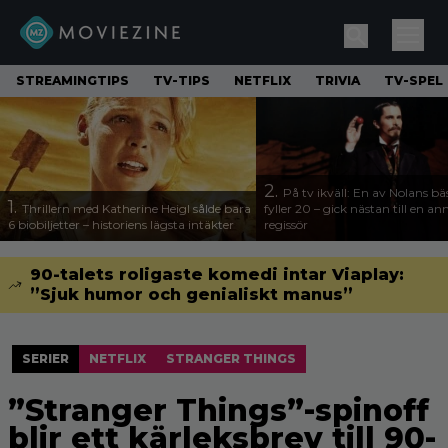
STREAMINGTIPS
TV-TIPS
NETFLIX
TRIVIA
TV-SPEL
2.
På tv ikväll: En av Nolans bä
1.
Thrillern med Katherine Heigl sålde bara
fyller 20 – gick nästan till en a
6 biobiljetter – historiens lägsta intäkter
regissör
90-talets roligaste komedi intar Viaplay:
”Sjuk humor och genialiskt manus”
SERIER
NETFLIX
STRANGER THINGS
”Stranger Things”-spinoff
blir ett kärleksbrev till 90-