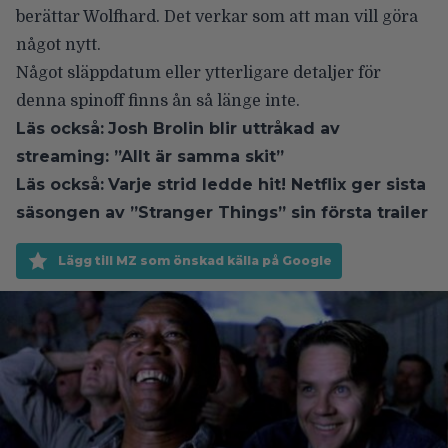
berättar Wolfhard. Det verkar som att man vill göra
något nytt.
Något släppdatum eller ytterligare detaljer för
denna spinoff finns ån så länge inte.
Läs också:
Josh Brolin blir uttråkad av
streaming: ”Allt är samma skit”
Läs också:
Varje strid ledde hit! Netflix ger sista
säsongen av ”Stranger Things” sin första trailer
Lägg till MZ som önskad källa på Google