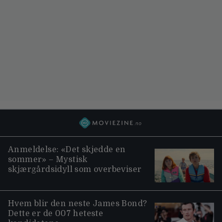
Anmeldelse: «Det skjedde en
sommer» – Mystisk
skjærgårdsidyll som overbeviser
Hvem blir den neste James Bond?
Dette er de 007 heteste