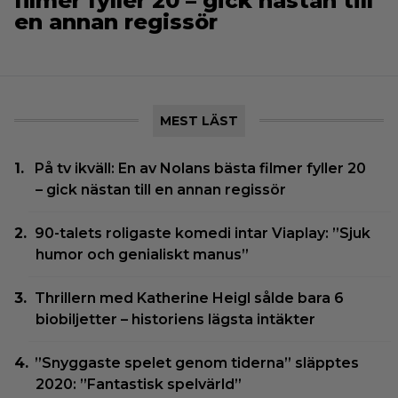
filmer fyller 20 – gick nästan till
en annan regissör
MEST LÄST
På tv ikväll: En av Nolans bästa filmer fyller 20
– gick nästan till en annan regissör
90-talets roligaste komedi intar Viaplay: ”Sjuk
humor och genialiskt manus”
Thrillern med Katherine Heigl sålde bara 6
biobiljetter – historiens lägsta intäkter
”Snyggaste spelet genom tiderna” släpptes
2020: ”Fantastisk spelvärld”