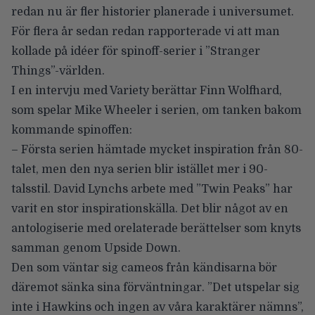
redan nu är fler historier planerade i universumet.
För flera år sedan redan rapporterade vi att man
kollade på idéer för
spinoff-serier i ”Stranger
Things”
-världen.
I en intervju med
Variety
berättar
Finn Wolfhard
,
som spelar Mike Wheeler i serien, om tanken bakom
kommande spinoffen:
– Första serien hämtade mycket inspiration från 80-
talet, men den nya serien blir istället mer i 90-
talsstil. David Lynchs arbete med ”Twin Peaks” har
varit en stor inspirationskälla. Det blir något av en
antologiserie med orelaterade berättelser som knyts
samman genom Upside Down.
Den som väntar sig cameos från kändisarna bör
däremot sänka sina förväntningar. ”Det utspelar sig
inte i Hawkins och ingen av våra karaktärer nämns”,