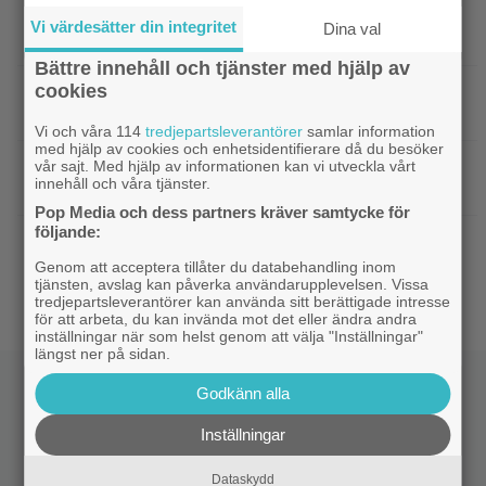
|
90-talets roligaste komedi intar
Klassiker
Vi värdesätter din integritet
Dina val
Viaplay: ”Sjuk humor och genialiskt manus”
Bättre innehåll och tjänster med hjälp av
cookies
|
Nu på HBO Max: Tom Hardy gör sin
HBO Max
bästa roll i ”fullkomligt lysande” drama från 2013
Vi och våra 114
tredjepartsleverantörer
samlar information
med hjälp av cookies och enhetsidentifierare då du besöker
|
Kvällens tv-tips: Du kan inte ana
Streamingtips
vår sajt. Med hjälp av informationen kan vi utveckla vårt
innehåll och våra tjänster.
vem som är mördaren i ”Beck” nummer 20
Pop Media och dess partners kräver samtycke för
följande:
|
På tv ikväll: En av Nolans
Christopher Nolan
bästa filmer fyller 20 – gick nästan till en annan
Genom att acceptera tillåter du databehandling inom
tjänsten, avslag kan påverka användarupplevelsen. Vissa
regissör
tredjepartsleverantörer kan använda sitt berättigade intresse
för att arbeta, du kan invända mot det eller ändra andra
inställningar när som helst genom att välja "Inställningar"
längst ner på sidan.
Godkänn alla
Inställningar
Dataskydd