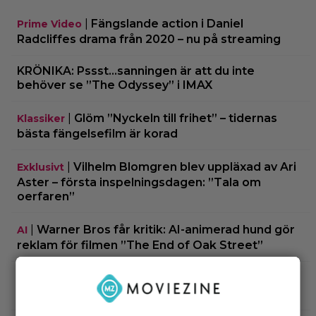
|
Fängslande action i Daniel
Prime Video
Radcliffes drama från 2020 – nu på streaming
KRÖNIKA: Pssst…sanningen är att du inte
behöver se ”The Odyssey” i IMAX
|
Glöm ”Nyckeln till frihet” – tidernas
Klassiker
bästa fängelsefilm är korad
|
Vilhelm Blomgren blev uppläxad av Ari
Exklusivt
Aster – första inspelningsdagen: ”Tala om
oerfaren”
|
Warner Bros får kritik: AI-animerad hund gör
AI
reklam för filmen ”The End of Oak Street”
|
”The Simpsons” kan ta slut efter 40
Disney Plus
säsonger – tror skådespelaren bakom Bart