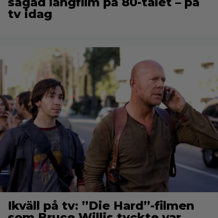
sågad långfilm på 80-talet – på
tv idag
Ikväll på tv: ”Die Hard”-filmen
som Bruce Willis tyckte var