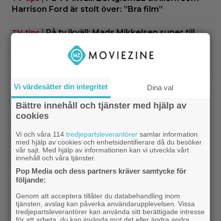
Harrison Ford är stolt över: ”Bra film”
|
På tv ikväll: Mads Mikkelsen super till
TV-tips
rejält i tokhyllat danskt drama från 2020
|
Agnetha Fältskog gjorde en
Streamingtips
sågad långfilm på 80-talet – på tv idag
Vi värdesätter din integritet
Dina val
|
SVT Play har precis lagt till 17 nya
Streamingtips
Bättre innehåll och tjänster med hjälp av
filmer – här är mina 3 bästa tips
cookies
|
På tv ikväll: Har du förträngt Matt
Vi och våra 114
tredjepartsleverantörer
samlar information
TV-tips
med hjälp av cookies och enhetsidentifierare då du besöker
Damons fantasyflopp från 2005?
vår sajt. Med hjälp av informationen kan vi utveckla vårt
innehåll och våra tjänster.
|
”The Legend of Zelda” blir en av Sam
Casting
Pop Media och dess partners kräver samtycke för
Neills sista roller
följande:
Genom att acceptera tillåter du databehandling inom
|
Arga föräldrar ringde ner Nintendo –
TV-spel
tjänsten, avslag kan påverka användarupplevelsen. Vissa
tredjepartsleverantörer kan använda sitt berättigade intresse
spelkaraktären ”ser ut som en penis”
för att arbeta, du kan invända mot det eller ändra andra