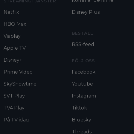
Kommande filmer
STREAMINGTJÄNSTER
Netflix
Disney Plus
HBO Max
BESTÄLL
Viaplay
RSS-feed
Apple TV
Disney+
FÖLJ OSS
Prime Video
Facebook
SkyShowtime
Youtube
SVT Play
Instagram
TV4 Play
Tiktok
På TV idag
Bluesky
Threads