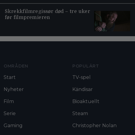
Skrekkfilmregissør død – tre uker
før filmpremieren
Moviezine footer navigation
OMRÅDEN
POPULÄRT
Start
TV-spel
Nyheter
Kändisar
Film
Bioaktuellt
Serie
Steam
Gaming
Christopher Nolan