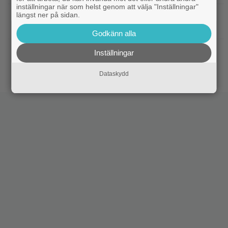
inställningar när som helst genom att välja "Inställningar"
längst ner på sidan.
|
Nu vet vi vem som spelar
Kommande filmer
skurken Ganondorf i ”The Legend of Zelda”
Godkänn alla
|
Jim Carrey klar för ny långfilm –
Casting
Inställningar
baserad på älskad animerad serie
Dataskydd