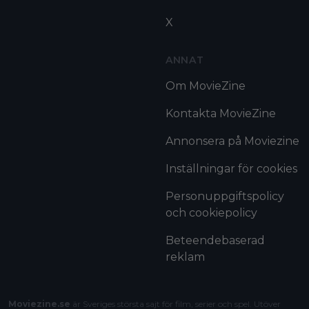
X
ANNAT
Om MovieZine
Kontakta MovieZine
Annonsera på Moviezine
Inställningar för cookies
Personuppgiftspolicy
och cookiepolicy
Beteendebaserad
reklam
Moviezine.se
är Sveriges största sajt för film, serier och spel. Utöver