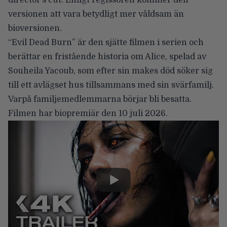
director’s cut. Enligt regissören kommer den
versionen att vara betydligt mer våldsam än
bioversionen.
“Evil Dead Burn” är den sjätte filmen i serien och
berättar en fristående historia om Alice, spelad av
Souheila Yacoub, som efter sin makes död söker sig
till ett avlägset hus tillsammans med sin svärfamilj.
Varpå familjemedlemmarna börjar bli besatta.
Filmen har biopremiär den
10 juli 2026
.