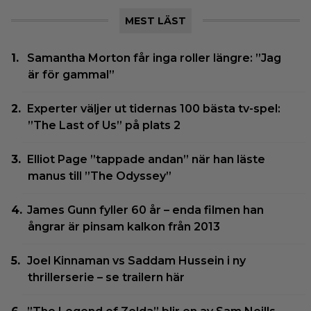
MEST LÄST
Samantha Morton får inga roller längre: ”Jag
är för gammal”
Experter väljer ut tidernas 100 bästa tv-spel:
”The Last of Us” på plats 2
Elliot Page ”tappade andan” när han läste
manus till ”The Odyssey”
James Gunn fyller 60 år – enda filmen han
ångrar är pinsam kalkon från 2013
Joel Kinnaman vs Saddam Hussein i ny
thrillerserie – se trailern här