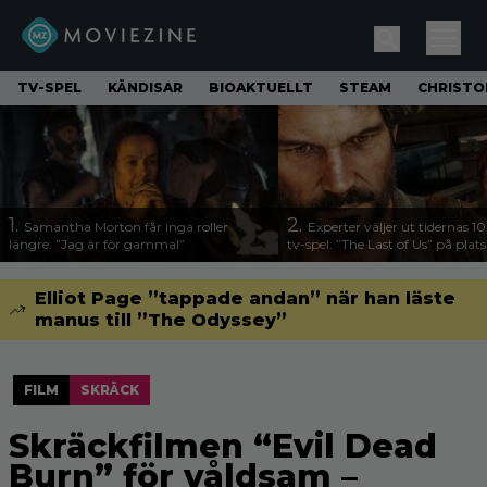
TV-SPEL
KÄNDISAR
BIOAKTUELLT
STEAM
CHRISTO
1.
2.
Samantha Morton får inga roller
Experter väljer ut tidernas 1
längre: ”Jag är för gammal”
tv-spel: ”The Last of Us” på plats
Elliot Page ”tappade andan” när han läste
manus till ”The Odyssey”
FILM
SKRÄCK
Skräckfilmen “Evil Dead
Burn” för våldsam –