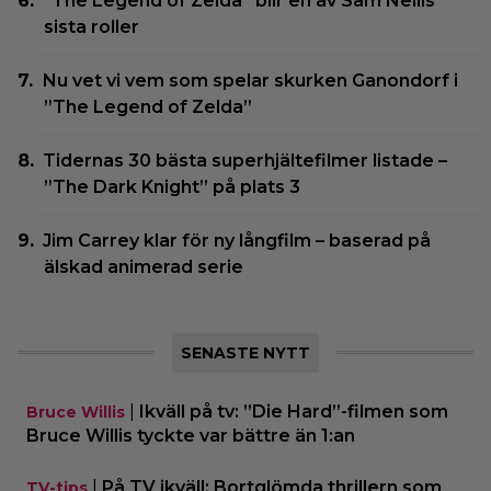
”The Legend of Zelda” blir en av Sam Neills
sista roller
Nu vet vi vem som spelar skurken Ganondorf i
”The Legend of Zelda”
Tidernas 30 bästa superhjältefilmer listade –
”The Dark Knight” på plats 3
Jim Carrey klar för ny långfilm – baserad på
älskad animerad serie
SENASTE NYTT
|
Ikväll på tv: ”Die Hard”-filmen som
Bruce Willis
Bruce Willis tyckte var bättre än 1:an
|
På TV ikväll: Bortglömda thrillern som
TV-tips