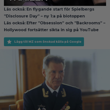
Läs också:
En flygande start för Spielbergs
”Disclosure Day” – ny 1:a på biotoppen
Läs också:
Efter ”Obsession” och ”Backrooms” –
Hollywood fortsätter sikta in sig på YouTube
Lägg till MZ som önskad källa på Google