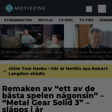
STREAMINGTIPS
NETFLIX
TV-SPEL
TV-TIPS
KÄNDI
1.
2.
SVT Play har precis lagt till 17 nya filmer
På TV ikväll: Bortglömda thr
– här är mina 3 bästa tips
Harrison Ford är stolt över: ”Bra
Glöm Tom Hanks – här är Netflix nya Robert
Langdon-skådis
Remaken av “ett av de
bästa spelen någonsin” –
“Metal Gear Solid 3” –
släpps i år