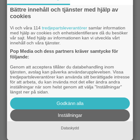
|
Morgan Freeman medger: Gör dåliga
Hollywood
filmer – om lönen är hög nog
Bättre innehåll och tjänster med hjälp av
cookies
|
Glöm Tom Hanks – här är Netflix nya
Netflix
Vi och våra 114
tredjepartsleverantörer
samlar information
Robert Langdon-skådis
med hjälp av cookies och enhetsidentifierare då du besöker
vår sajt. Med hjälp av informationen kan vi utveckla vårt
innehåll och våra tjänster.
|
”Gilmore Girls” fyller 25 år –
HBO Max
Pop Media och dess partners kräver samtycke för
återvänder med ny dokumentär
följande:
Genom att acceptera tillåter du databehandling inom
tjänsten, avslag kan påverka användarupplevelsen. Vissa
tredjepartsleverantörer kan använda sitt berättigade intresse
för att arbeta, du kan invända mot det eller ändra andra
inställningar när som helst genom att välja "Inställningar"
längst ner på sidan.
Godkänn alla
Inställningar
Dataskydd