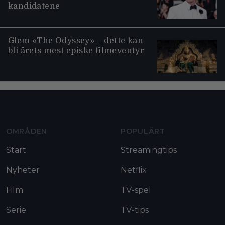
kandidatene
Glem «The Odyssey» – dette kan
bli årets mest episke filmeventyr
Moviezine footer navigation
OMRÅDEN
POPULÄRT
Start
Streamingtips
Nyheter
Netflix
Film
TV-spel
Serie
TV-tips