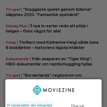
|
”Snyggaste spelet genom tiderna”
TV-spel
släpptes 2020: ”Fantastisk spelvärld”
|
3 nya tv-serier redo att plöja i
Disney Plus
helgen – finns något för alla!
|
Thrillern med Katherine Heigl sålde bara
Trivia
6 biobiljetter – historiens lägsta intäkter
|
Från skaparen av ”Tiger King”:
Dokumentär
HBO-dokumentär om reptilsmuggling hyllas
|
”Borderlands”-regissören om
TV-spel
kalkonfilmen – ”Den tillhörde ingen”
|
3 nya X-Men är redan klara… och det
Casting
ryktas om fler heta namn
Vi värdesätter din integritet
Dina val