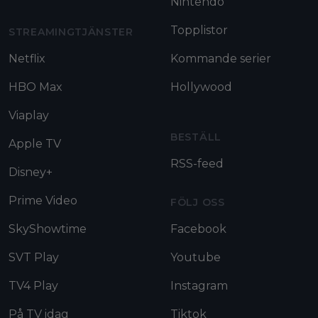
Nintendo
Topplistor
STREAMINGTJÄNSTER
Netflix
Kommande serier
HBO Max
Hollywood
Viaplay
BESTÄLL
Apple TV
RSS-feed
Disney+
Prime Video
FÖLJ OSS
SkyShowtime
Facebook
SVT Play
Youtube
TV4 Play
Instagram
På TV idag
Tiktok