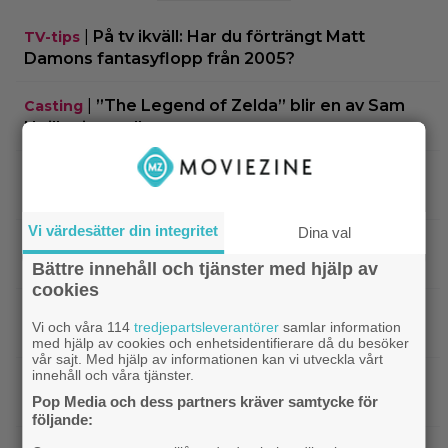
|
På tv ikväll: Har du förträngt Matt
TV-tips
Damons fantasyflopp från 2005?
|
”The Legend of Zelda” blir en av Sam
Casting
Neills sista roller
|
Arga föräldrar ringde ner Nintendo –
TV-spel
spelkaraktären ”ser ut som en penis”
Vi värdesätter din integritet
Dina val
|
Nu vet vi vem som spelar
Kommande filmer
skurken Ganondorf i ”The Legend of Zelda”
Bättre innehåll och tjänster med hjälp av
cookies
|
Jim Carrey klar för ny långfilm –
Casting
Vi och våra 114
tredjepartsleverantörer
samlar information
baserad på älskad animerad serie
med hjälp av cookies och enhetsidentifierare då du besöker
vår sajt. Med hjälp av informationen kan vi utveckla vårt
innehåll och våra tjänster.
|
Från ”Heartstopper” till ”X-Men”? Kit
Casting
Pop Media och dess partners kräver samtycke för
Connor kan bli nye Cyclops
följande: