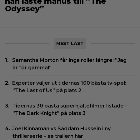
han läste manus till ”The
Odyssey”
MEST LÄST
Samantha Morton får inga roller längre: ”Jag
är för gammal”
Experter väljer ut tidernas 100 bästa tv-spel:
”The Last of Us” på plats 2
Tidernas 30 bästa superhjältefilmer listade –
”The Dark Knight” på plats 3
Joel Kinnaman vs Saddam Hussein i ny
thrillerserie – se trailern här