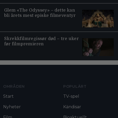
Glem «The Odyssey» – dette kan
bli årets mest episke filmeventyr
Skrekkfilmregissør død – tre uker
før filmpremieren
Moviezine footer navigation
OMRÅDEN
POPULÄRT
Start
TV-spel
Nyheter
Kändisar
Film
Bioaktuellt