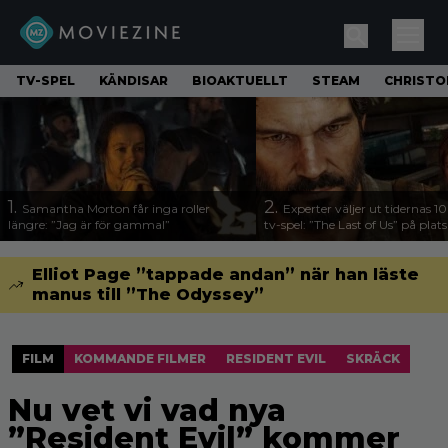
TV-SPEL
KÄNDISAR
BIOAKTUELLT
STEAM
CHRISTO
1.
2.
Samantha Morton får inga roller
Experter väljer ut tidernas 1
längre: ”Jag är för gammal”
tv-spel: ”The Last of Us” på plats
Elliot Page ”tappade andan” när han läste
manus till ”The Odyssey”
FILM
KOMMANDE FILMER
RESIDENT EVIL
SKRÄCK
Nu vet vi vad nya
”Resident Evil” kommer