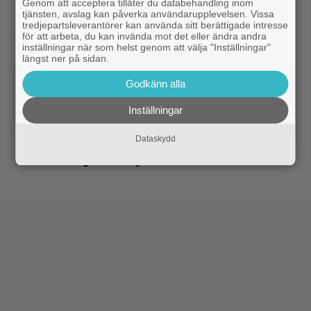
|
Nya svenska filmen kallas ”årets
Bioaktuellt
Genom att acceptera tillåter du databehandling inom
tjänsten, avslag kan påverka användarupplevelsen. Vissa
charmigaste komedi” – nu på bio
tredjepartsleverantörer kan använda sitt berättigade intresse
för att arbeta, du kan invända mot det eller ändra andra
inställningar när som helst genom att välja "Inställningar"
|
Tidernas 30 bästa superhjältefilmer listade
DC
längst ner på sidan.
– ”The Dark Knight” på plats 3
Godkänn alla
|
Elliot Page ”tappade andan” när han
Bioaktuellt
Inställningar
läste manus till ”The Odyssey”
Dataskydd
|
Ny trailer till ”Ramayana” visar upp
Trailers
nästa maffiga fantasyfilm från Indien