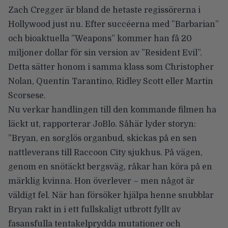
Zach Cregger
är bland de hetaste regissörerna i
Hollywood just nu. Efter succéerna med ”Barbarian”
och bioaktuella ”Weapons” kommer han få 20
miljoner dollar för sin version av ”Resident Evil”.
Detta sätter honom i samma klass
som
Christopher
Nolan
,
Quentin Tarantino
,
Ridley Scott
eller
Martin
Scorsese
.
Nu verkar handlingen till den kommande filmen ha
läckt ut, rapporterar
JoBlo
. Såhär lyder storyn:
”Bryan, en sorglös organbud, skickas på en sen
nattleverans till Raccoon City sjukhus. På vägen,
genom en snötäckt bergsväg, råkar han köra på en
märklig kvinna. Hon överlever – men något är
väldigt fel. När han försöker hjälpa henne snubblar
Bryan rakt in i ett fullskaligt utbrott fyllt av
fasansfulla tentakelprydda mutationer och