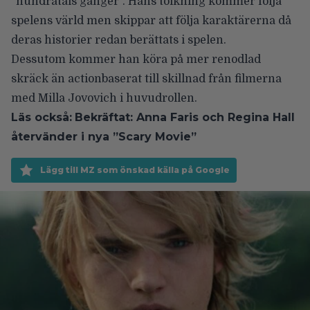
”hundratals gånger”. Hans tolkning kommer följa
spelens värld men skippar att följa karaktärerna då
deras historier redan berättats i spelen.
Dessutom kommer han köra på mer renodlad
skräck än actionbaserat till skillnad från filmerna
med
Milla Jovovich
i huvudrollen.
Läs också:
Bekräftat: Anna Faris och Regina Hall
återvänder i nya ”Scary Movie”
Lägg till MZ som önskad källa på Google