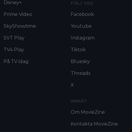
Disney+
FÖLJ OSS
Prime Video
Facebook
SkyShowtime
Youtube
SVT Play
Instagram
TV4 Play
Tiktok
På TV idag
Bluesky
Threads
X
ANNAT
Om MovieZine
Kontakta MovieZine