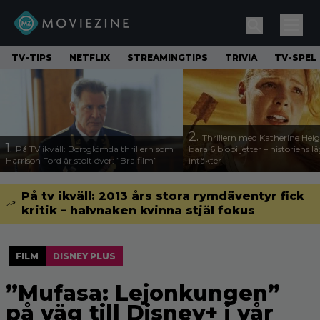
TV-TIPS
NETFLIX
STREAMINGTIPS
TRIVIA
TV-SPEL
2.
Thrillern med Katherine Heigl
1.
På TV ikväll: Bortglömda thrillern som
bara 6 biobiljetter – historiens l
Harrison Ford är stolt över: ”Bra film”
intäkter
På tv ikväll: 2013 års stora rymdäventyr fick
kritik – halvnaken kvinna stjäl fokus
FILM
DISNEY PLUS
”Mufasa: Lejonkungen”
på väg till Disney+ i vår