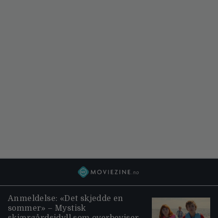
Anmeldelse: «Det skjedde en
sommer» – Mystisk
skjærgårdsidyll som overbeviser