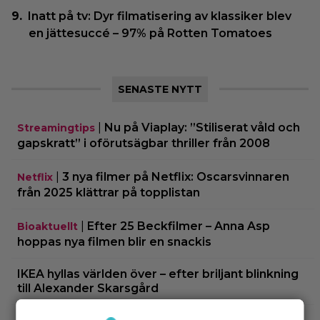
Inatt på tv: Dyr filmatisering av klassiker blev
en jättesuccé – 97% på Rotten Tomatoes
SENASTE NYTT
|
Nu på Viaplay: ”Stiliserat våld och
Streamingtips
gapskratt” i oförutsägbar thriller från 2008
|
3 nya filmer på Netflix: Oscarsvinnaren
Netflix
från 2025 klättrar på topplistan
|
Efter 25 Beckfilmer – Anna Asp
Bioaktuellt
hoppas nya filmen blir en snackis
IKEA hyllas världen över – efter briljant blinkning
till Alexander Skarsgård