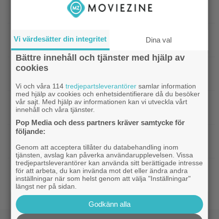
|
Bortglömd komedi från 1984 blev
Apple TV
Robin Williams favorit: ”Min bästa film”
|
Två nya skådisar redo att skapa
HBO Max
Vi värdesätter din integritet
Dina val
drama i ”Heated Rivalry” säsong 2
Bättre innehåll och tjänster med hjälp av
cookies
|
Netflix har stängt in en snubbe i en
Netflix
reklamskylt – PR-tricket som får LA att titta upp
Vi och våra 114
tredjepartsleverantörer
samlar information
med hjälp av cookies och enhetsidentifierare då du besöker
vår sajt. Med hjälp av informationen kan vi utveckla vårt
|
Hör Sveriges märkligaste skratt i
Dokumentär
innehåll och våra tjänster.
trailern till ”Bäst i världen”
Pop Media och dess partners kräver samtycke för
följande:
|
Ny milstolpe för ”The Odyssey” –
Bioaktuellt
kan bli Nolans mest inkomstbringande film
Genom att acceptera tillåter du databehandling inom
tjänsten, avslag kan påverka användarupplevelsen. Vissa
tredjepartsleverantörer kan använda sitt berättigade intresse
|
Dwayne Johnson försvarar ”Vaiana”
Disney
för att arbeta, du kan invända mot det eller ändra andra
inställningar när som helst genom att välja "Inställningar"
efter sågningarna: ”Sånt händer”
längst ner på sidan.
Godkänn alla