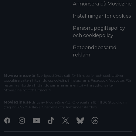
Annonsera på Moviezine
Inställningar för cookies
Personuppgiftspolicy
och cookiepolicy
Beteendebaserad
reklam
Moviezine.se
är Sveriges största sajt för film, serier och spel. Utöver
populära sajten hittar du oss också på Instagram, Facebook, Youtube. För
resten av Norden hittar du samma ämnen på våra syskonsajter
MovieZine.no
och
Episodi.fi
.
Moviezine.se
drivs av MovieZine AB, Olofsgatan 18, 111 36 Stockholm
(org.nr 559200-1142). Chefredaktör
Alexander Kardelo
.
Facebook
Instagram
Youtube
Tiktok
X
Bluesky
Threads