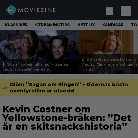
KLASSIKER
STREAMINGTIPS
NETFLIX
KÄNDISAR
TO
2.
90-talets roligaste komedi in
1.
Glöm ”Nyckeln till frihet” – tidernas
Viaplay: ”Sjuk humor och genial
bästa fängelsefilm är korad
manus”
Glöm ”Sagan om Ringen” – tidernas bästa
äventyrsfilm är utsedd
Kevin Costner om
Yellowstone-bråken: ”Det
är en skitsnackshistoria”