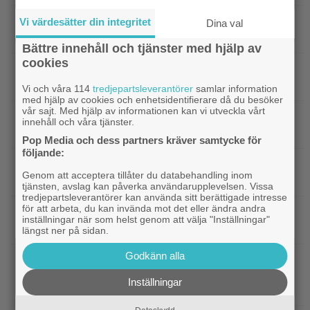
|
Trailerpremiär: Thrillern ”Paper Tiger”
Vi värdesätter din integritet
Trailers
Dina val
tar oss till 1980-talets New York
Bättre innehåll och tjänster med hjälp av
cookies
|
Attans! Netflix skjuter upp en
Kommande filmer
av sina mest lovande filmer till 2027
Vi och våra 114
tredjepartsleverantörer
samlar information
med hjälp av cookies och enhetsidentifierare då du besöker
vår sajt. Med hjälp av informationen kan vi utveckla vårt
|
En av Netflix största actionfilmer
Europeisk film
innehåll och våra tjänster.
någonsin får uppföljare
Pop Media och dess partners kräver samtycke för
följande:
|
The Weeknd på turné i Stockholm –
TV-spel
Genom att acceptera tillåter du databehandling inom
passar på att tipsa om tv-spel!
tjänsten, avslag kan påverka användarupplevelsen. Vissa
tredjepartsleverantörer kan använda sitt berättigade intresse
för att arbeta, du kan invända mot det eller ändra andra
|
Säsong 4 av ”House of the Dragon” blir
Fantasy
inställningar när som helst genom att välja "Inställningar"
”ännu större” – och med fler drakar
längst ner på sidan.
Godkänn alla
|
Eftersnack: ”House of the Dragon”
Eftersnack
avslutar superstarkt – och Rhaenyra blir äntligen
Inställningar
en intressant karaktär