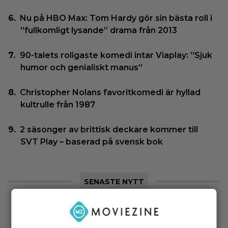
Nu på HBO Max: Tom Hardy gör sin bästa roll i
”fullkomligt lysande” drama från 2013
90-talets roligaste komedi intar Viaplay: ”Sjuk
humor och genialiskt manus”
Christopher Nolans favoritkomedi är hyllad
kultrulle från 1987
2 säsonger av brittisk deckare kommer till
SVT Play – baserad på svensk bok
SENASTE NYTT
|
Ny krimthriller med John Turturro är en
Trailers
”omedelbar klassiker” – 100% i betyg