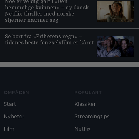
Noe er veldig galt i «Den
hemmelige kvinnen» – ny dansk
Netflix-thriller med norske
stjerner nærmer seg
Se bort fra «Frihetens regn» –
tidenes beste fengselsfilm er kåret
Moviezine footer navigation
OMRÅDEN
POPULÄRT
Start
Klassiker
Nyheter
Streamingtips
Film
Netflix