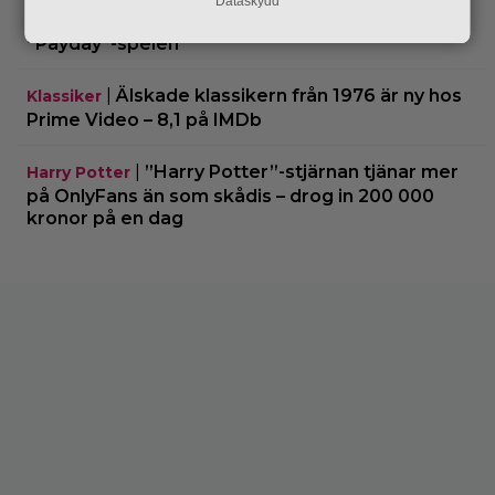
Dataskydd
|
50 Cent producerar tv-serie på svenska
TV-spel
”Payday”-spelen
|
Älskade klassikern från 1976 är ny hos
Klassiker
Prime Video – 8,1 på IMDb
|
”Harry Potter”-stjärnan tjänar mer
Harry Potter
på OnlyFans än som skådis – drog in 200 000
kronor på en dag