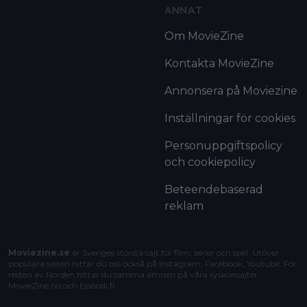
ANNAT
Om MovieZine
Kontakta MovieZine
Annonsera på Moviezine
Inställningar för cookies
Personuppgiftspolicy
och cookiepolicy
Beteendebaserad
reklam
Moviezine.se
är Sveriges största sajt för film, serier och spel. Utöver
populära sajten hittar du oss också på Instagram, Facebook, Youtube. För
resten av Norden hittar du samma ämnen på våra syskonsajter
MovieZine.no
och
Episodi.fi
.