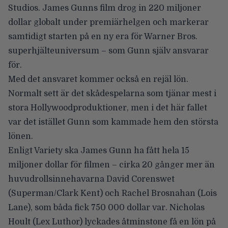
Studios.
James Gunns
film drog in
220 miljoner
dollar
globalt under premiärhelgen och markerar
samtidigt starten på en ny era för Warner Bros.
superhjälteuniversum – som Gunn själv ansvarar
för.
Med det ansvaret kommer också en rejäl lön.
Normalt sett är det skådespelarna som tjänar mest i
stora Hollywoodproduktioner, men i det här fallet
var det istället Gunn som kammade hem den största
lönen.
Enligt
Variety
ska James Gunn ha fått hela 15
miljoner dollar för filmen – cirka
20 gånger mer
än
huvudrollsinnehavarna David Corenswet
(Superman/Clark Kent) och Rachel Brosnahan (Lois
Lane), som båda fick 750 000 dollar var. Nicholas
Hoult (Lex Luthor) lyckades åtminstone få en lön på