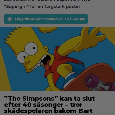
”Supergirl” får en färgstark poster
Lägg till MZ som önskad källa på Google
”The Simpsons” kan ta slut
efter 40 säsonger – tror
skådespelaren bakom Bart