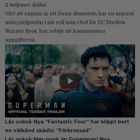
2 miljoner dollar.
Värt att nämna är att Gunn dessutom har
en separat
mångmiljonlön
i sin roll som chef för DC Studios.
Warner Bros. har avböjt att kommentera
uppgifterna.
Läs också:
Nya ”Fantastic Four” har klippt bort
en välkänd skådis: ”Förkrossad”
Läs också:
Mer punk än Superman! Nya