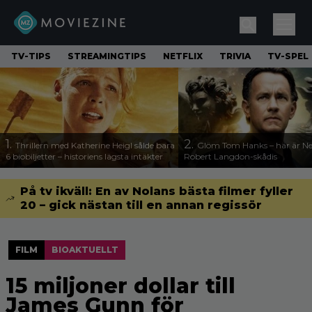
TV-TIPS
STREAMINGTIPS
NETFLIX
TRIVIA
TV-SPEL
1.
2.
Thrillern med Katherine Heigl sålde bara
Glöm Tom Hanks – här är Net
6 biobiljetter – historiens lägsta intäkter
Robert Langdon-skådis
På tv ikväll: En av Nolans bästa filmer fyller
20 – gick nästan till en annan regissör
FILM
BIOAKTUELLT
15 miljoner dollar till
James Gunn för