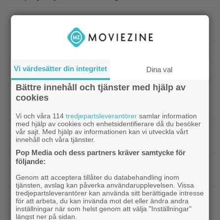
|
Nu på HBO Max: Tom Hardy gör sin
HBO Max
bästa roll i ”fullkomligt lysande” drama från 2013
|
Kvällens tv-tips: Du kan inte ana
Streamingtips
vem som är mördaren i ”Beck” nummer 20
Vi värdesätter din integritet
Dina val
|
På tv ikväll: En av Nolans
Bättre innehåll och tjänster med hjälp av
Christopher Nolan
cookies
bästa filmer fyller 20 – gick nästan till en annan
regissör
Vi och våra 114
tredjepartsleverantörer
samlar information
med hjälp av cookies och enhetsidentifierare då du besöker
|
På tv ikväll: Edward Norton gjorde sin
TV-spel
vår sajt. Med hjälp av informationen kan vi utveckla vårt
innehåll och våra tjänster.
hyllade filmdebut i denna skarpa thriller
Pop Media och dess partners kräver samtycke för
följande:
|
Sista säsongen av ”The Witcher”
Fantasy
försenas – släpps 2027
Genom att acceptera tillåter du databehandling inom
tjänsten, avslag kan påverka användarupplevelsen. Vissa
tredjepartsleverantörer kan använda sitt berättigade intresse
|
Nu på Netflix: Tidlös krigsklassiker från
Netflix
för att arbeta, du kan invända mot det eller ändra andra
1961 fick fullpott
inställningar när som helst genom att välja "Inställningar"
längst ner på sidan.