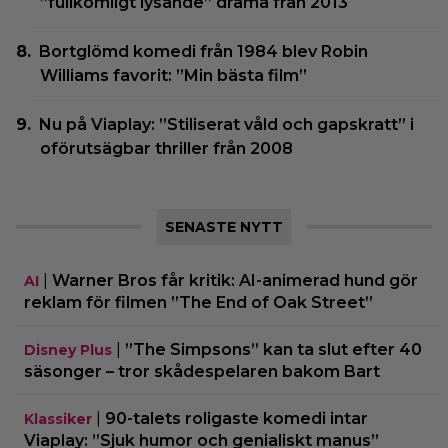
”fullkomligt lysande” drama från 2013
Bortglömd komedi från 1984 blev Robin
Williams favorit: ”Min bästa film”
Nu på Viaplay: ”Stiliserat våld och gapskratt” i
oförutsägbar thriller från 2008
SENASTE NYTT
|
Warner Bros får kritik: AI-animerad hund gör
AI
reklam för filmen ”The End of Oak Street”
|
”The Simpsons” kan ta slut efter 40
Disney Plus
säsonger – tror skådespelaren bakom Bart
|
90-talets roligaste komedi intar
Klassiker
Viaplay: ”Sjuk humor och genialiskt manus”