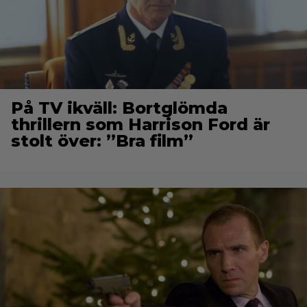
På TV ikväll: Bortglömda
thrillern som Harrison Ford är
stolt över: ”Bra film”