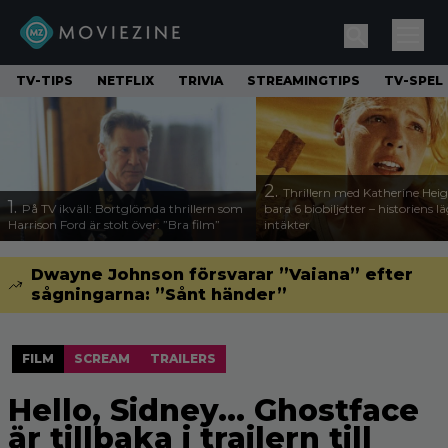
TV-TIPS
NETFLIX
TRIVIA
STREAMINGTIPS
TV-SPEL
2.
Thrillern med Katherine Heigl
1.
På TV ikväll: Bortglömda thrillern som
bara 6 biobiljetter – historiens l
Harrison Ford är stolt över: ”Bra film”
intäkter
Dwayne Johnson försvarar ”Vaiana” efter
sågningarna: ”Sånt händer”
FILM
SCREAM
TRAILERS
Hello, Sidney… Ghostface
är tillbaka i trailern till