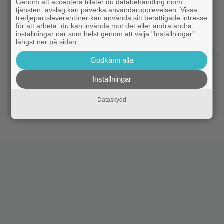
Genom att acceptera tillåter du databehandling inom
drama i ”Heated Rivalry” säsong 2
tjänsten, avslag kan påverka användarupplevelsen. Vissa
tredjepartsleverantörer kan använda sitt berättigade intresse
för att arbeta, du kan invända mot det eller ändra andra
|
Netflix har stängt in en snubbe i en
Netflix
inställningar när som helst genom att välja "Inställningar"
längst ner på sidan.
reklamskylt – PR-tricket som får LA att titta upp
Godkänn alla
|
Hör Sveriges märkligaste skratt i
Dokumentär
trailern till ”Bäst i världen”
Inställningar
|
Ny milstolpe för ”The Odyssey” –
Dataskydd
Bioaktuellt
kan bli Nolans mest inkomstbringande film