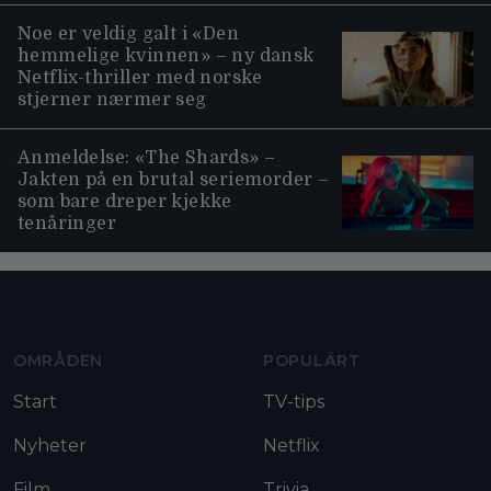
Noe er veldig galt i «Den
hemmelige kvinnen» – ny dansk
Netflix-thriller med norske
stjerner nærmer seg
Anmeldelse: «The Shards» –
Jakten på en brutal seriemorder –
som bare dreper kjekke
tenåringer
Moviezine footer navigation
OMRÅDEN
POPULÄRT
Start
TV-tips
Nyheter
Netflix
Film
Trivia