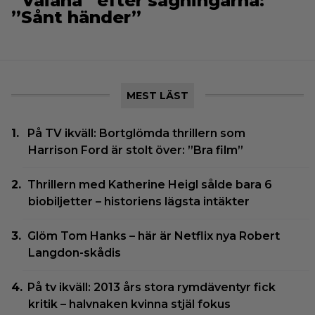
”Vaiana” efter sågningarna:
”Sånt händer”
MEST LÄST
På TV ikväll: Bortglömda thrillern som
Harrison Ford är stolt över: ”Bra film”
Thrillern med Katherine Heigl sålde bara 6
biobiljetter – historiens lägsta intäkter
Glöm Tom Hanks – här är Netflix nya Robert
Langdon-skådis
På tv ikväll: 2013 års stora rymdäventyr fick
kritik – halvnaken kvinna stjäl fokus