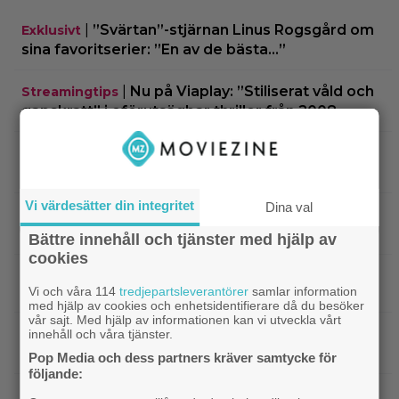
|
”Svärtan”-stjärnan Linus Rogsgård om
Exklusivt
sina favoritserier: ”En av de bästa…”
|
Nu på Viaplay: ”Stiliserat våld och
Streamingtips
gapskratt” i oförutsägbar thriller från 2008
|
3 nya filmer på Netflix: Oscarsvinnaren
Netflix
från 2025 klättrar på topplistan
Vi värdesätter din integritet
Dina val
|
Efter 25 Beckfilmer – Anna Asp
Bioaktuellt
hoppas nya filmen blir en snackis
Bättre innehåll och tjänster med hjälp av
cookies
IKEA hyllas världen över – efter briljant blinkning
till Alexander Skarsgård
Vi och våra 114
tredjepartsleverantörer
samlar information
med hjälp av cookies och enhetsidentifierare då du besöker
vår sajt. Med hjälp av informationen kan vi utveckla vårt
|
Bortglömd komedi från 1984 blev
Apple TV
innehåll och våra tjänster.
Robin Williams favorit: ”Min bästa film”
Pop Media och dess partners kräver samtycke för
följande:
|
Två nya skådisar redo att skapa
HBO Max