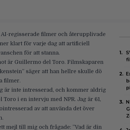
,
AI-regisserade filmer
och
återupplivade
tmer klart för varje dag att artificiell
branschen för att stanna.
S
f
mot är
Guillermo del Toro
. Filmskaparen
kenstein”
säger att han hellre skulle dö
E
a filmer.
b
p
 jag är inte intresserad, och kommer aldrig
el Toro i en intervju med
NPR
. Jag är 61,
N
ointresserad av att använda det över
G
Z
n.
 mejl till mig och frågade: ”Vad är din