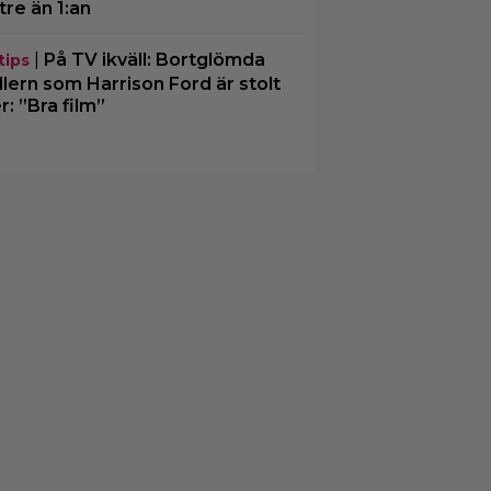
tre än 1:an
|
På TV ikväll: Bortglömda
tips
illern som Harrison Ford är stolt
r: ”Bra film”