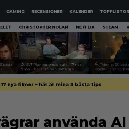
GAMING
RECENSIONER
KALENDER
TOPPLISTO
ELLT
CHRISTOPHER NOLAN
NETFLIX
STEAM
3.
4.
00 bästa
SVT Play har precis lagt till 17 nya
Tidernas 30 bästa
 2
filmer – här är mina 3 bästa tips
listade – ”The Dark K
l 17 nya filmer – här är mina 3 bästa tips
ägrar använda AI 