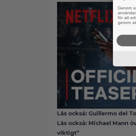
Genom att
användaru
för att a
genom att
Läs också:
Guillermo del To
Läs också:
Michael Mann öve
viktigt”