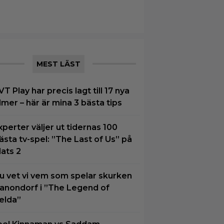
MEST LÄST
VT Play har precis lagt till 17 nya
ilmer – här är mina 3 bästa tips
xperter väljer ut tidernas 100
ästa tv-spel: ”The Last of Us” på
lats 2
u vet vi vem som spelar skurken
anondorf i ”The Legend of
elda”