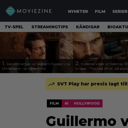
NYHETER
FILM
SERIER
TV-SPEL
STREAMINGTIPS
KÄNDISAR
BIOAKTU
1.
2.
Joel Kinnaman vs Saddam Hussein i ny
Experter väljer ut tidernas 1
thrillerserie – se trailern här
tv-spel: ”The Last of Us” på plats
SVT Play har precis lagt til
FILM
AI
HOLLYWOOD
Guillermo v