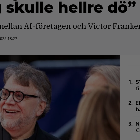
g skulle hellre dö”
mellan AI-företagen och Victor Franke
2025 18:27
S
f
E
h
N
G