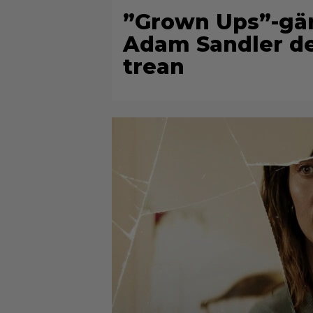
”Grown Ups”-gän
Adam Sandler del
trean