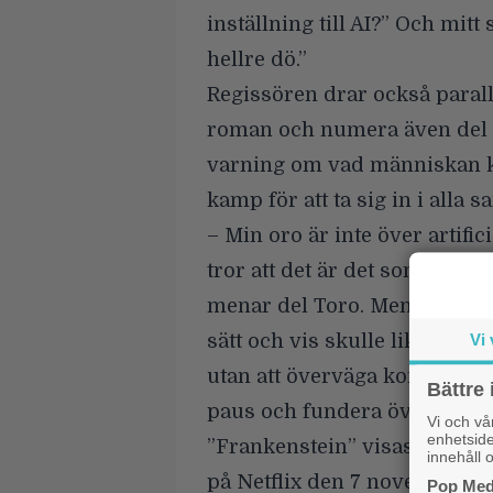
inställning till AI?” Och mitt 
hellre dö.”
Regissören drar också paralle
roman och numera även del 
varning om vad människan ka
kamp för att ta sig in i alla s
– Min oro är inte över artific
tror att det är det som drive
menar del Toro. Men jag vill
Vi 
sätt och vis skulle likna tech
utan att överväga konsekvense
Bättre 
paus och fundera över vart v
Vi och v
enhetside
”Frankenstein” visas just nu
innehåll o
på Netflix den 7 november.
Pop Medi