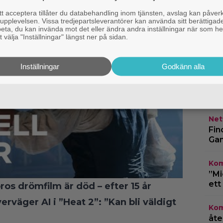
E
 acceptera tillåter du databehandling inom tjänsten, avslag kan påver
g
pplevelsen. Vissa tredjepartsleverantörer kan använda sitt berättigade
rbeta, du kan invända mot det eller ändra andra inställningar när som he
 välja "Inställningar" längst ner på sidan.
Inställningar
Godkänn alla
Qui
vad
Netf
Fin
Gam
Kom
”Mi
ett
ros drömfilm är död – efter 15 år
rväger AI i ”Heat 2”: ”Kan bli väldigt
Kom
åte