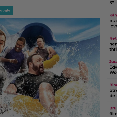
3” 
Google
Kän
otä
lev
Netf
hem
thr
Jur
Edw
Wor
Bio
otr
det
Bru
fil