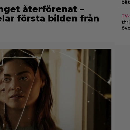
bät
get återförenat –
ar första bilden från
TV-
thr
öve