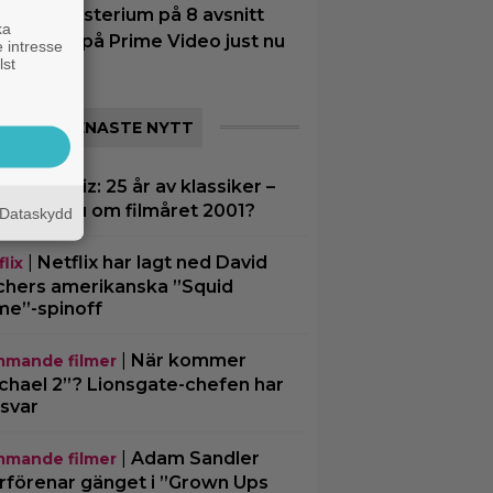
tt nytt mysterium på 8 avsnitt
ka
ör succé på Prime Video just nu
 intresse
lst
SENASTE NYTT
|
Filmquiz: 25 år av klassiker –
z
 minns du om filmåret 2001?
Dataskydd
|
Netflix har lagt ned David
lix
chers amerikanska ”Squid
e”-spinoff
|
När kommer
mande filmer
chael 2”? Lionsgate-chefen har
 svar
|
Adam Sandler
mande filmer
rförenar gänget i ”Grown Ups