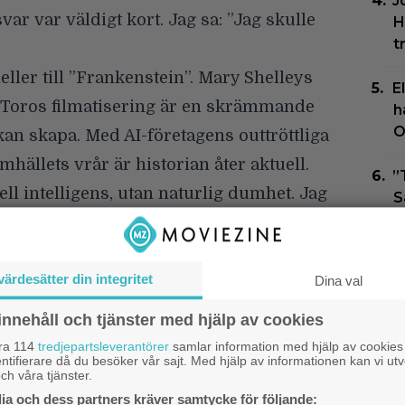
J
svar var väldigt kort. Jag sa: ”Jag skulle
H
t
ller till ”Frankenstein”. Mary Shelleys
E
Toros filmatisering är en skrämmande
h
O
n skapa. Med AI-företagens outtröttliga
amhällets vrår är historian åter aktuell.
”
iell intelligens, utan naturlig dumhet. Jag
S
r de flesta av världens sämsta sidor,
P
e att Victor Frankensteins arrogans på
s
värdesätter din integritet
-killarnas. Han är lite blind, skapar något
Dina val
”
rna, och jag tror att vi måste ta en
innehåll och tjänster med hjälp av cookies
T
i är på väg.
åra 114
tredjepartsleverantörer
samlar information med hjälp av cookies
s
ntifierare då du besöker vår sajt. Med hjälp av informationen kan vi utv
 på utvalda biografer. Den har premiär
D
ch våra tjänster.
a och dess partners kräver samtycke för följande: