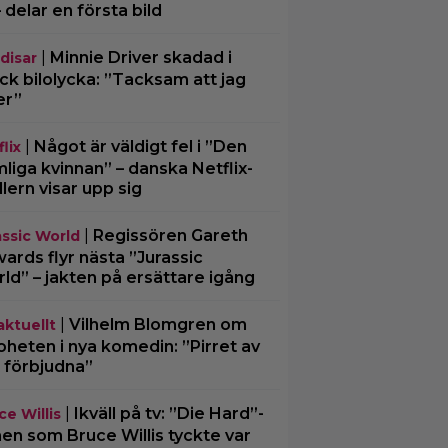
– delar en första bild
|
Minnie Driver skadad i
disar
ck bilolycka: ”Tacksam att jag
er”
|
Något är väldigt fel i ”Den
lix
liga kvinnan” – danska Netflix-
illern visar upp sig
|
Regissören Gareth
assic World
ards flyr nästa ”Jurassic
ld” – jakten på ersättare igång
|
Vilhelm Blomgren om
aktuellt
oheten i nya komedin: ”Pirret av
 förbjudna”
|
Ikväll på tv: ”Die Hard”-
ce Willis
men som Bruce Willis tyckte var