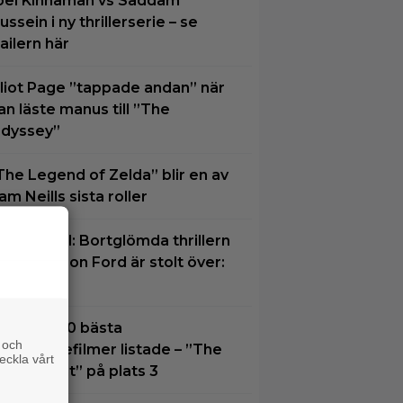
oel Kinnaman vs Saddam
ussein i ny thrillerserie – se
railern här
lliot Page ”tappade andan” när
an läste manus till ”The
dyssey”
The Legend of Zelda” blir en av
am Neills sista roller
å TV ikväll: Bortglömda thrillern
om Harrison Ford är stolt över:
Bra film”
idernas 30 bästa
 och
uperhjältefilmer listade – ”The
eckla vårt
ark Knight” på plats 3