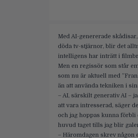
Med
AI-genererade skådisar
döda tv-stjärnor
, blir det all
intelligens har inträtt i film
Men en regissör som står e
som nu är aktuell med
”Fran
än att använda tekniken i sin
– AI, särskilt generativ AI –
att vara intresserad, säger d
och jag hoppas kunna förbli 
huvud taget tills jag blir gale
– Häromdagen skrev någon ett