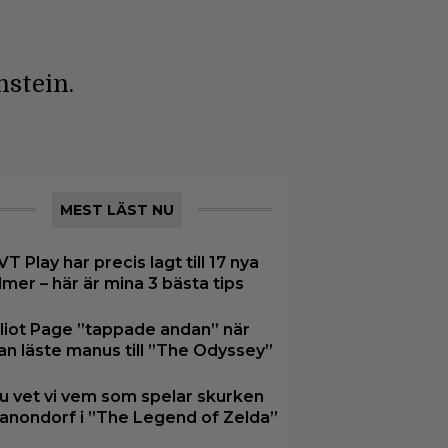
nstein.
MEST LÄST NU
VT Play har precis lagt till 17 nya
ilmer – här är mina 3 bästa tips
lliot Page ”tappade andan” när
an läste manus till ”The Odyssey”
u vet vi vem som spelar skurken
anondorf i ”The Legend of Zelda”