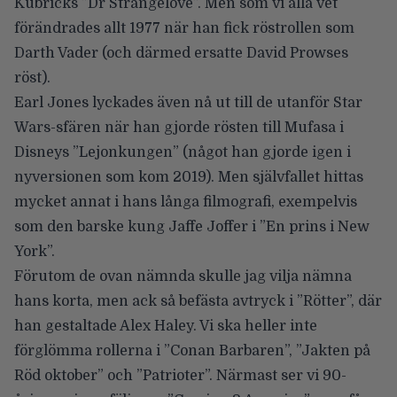
Kubricks ”Dr Strangelove”. Men som vi alla vet
förändrades allt 1977 när han fick röstrollen som
Darth Vader (och därmed ersatte David Prowses
röst).
Earl Jones lyckades även nå ut till de utanför Star
Wars-sfären när han gjorde rösten till Mufasa i
Disneys ”Lejonkungen” (något han gjorde igen i
nyversionen som kom 2019). Men självfallet hittas
mycket annat i hans långa filmografi, exempelvis
som den barske kung Jaffe Joffer i ”En prins i New
York”.
Förutom de ovan nämnda skulle jag vilja nämna
hans korta, men ack så befästa avtryck i ”Rötter”, där
han gestaltade Alex Haley. Vi ska heller inte
förglömma rollerna i ”Conan Barbaren”, ”Jakten på
Röd oktober” och ”Patrioter”. Närmast ser vi 90-