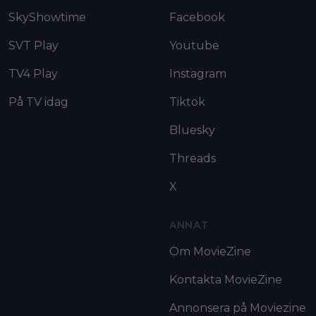
SkyShowtime
Facebook
SVT Play
Youtube
TV4 Play
Instagram
På TV idag
Tiktok
Bluesky
Threads
X
ANNAT
Om MovieZine
Kontakta MovieZine
Annonsera på Moviezine