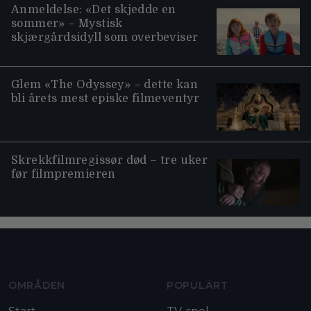
Anmeldelse: «Det skjedde en
sommer» – Mystisk
skjærgårdsidyll som overbeviser
Glem «The Odyssey» – dette kan
bli årets mest episke filmeventyr
Skrekkfilmregissør død – tre uker
før filmpremieren
Moviezine footer navigation
OMRÅDEN
POPULÄRT