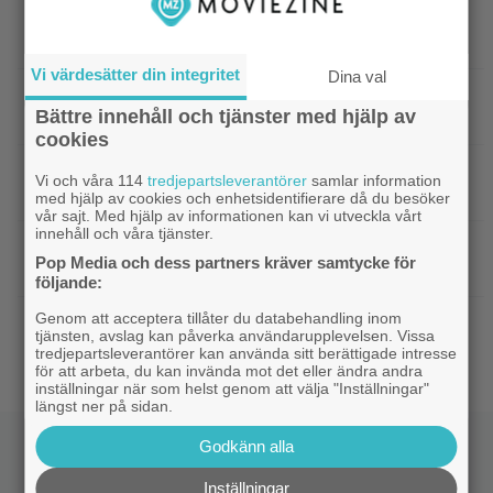
|
27 augusti blir en spännande
Grand Theft Auto
dag för alla ”Grand Theft Auto”-fans
Vi värdesätter din integritet
Dina val
|
Ett nytt mysterium på 8 avsnitt gör
Prime Video
Bättre innehåll och tjänster med hjälp av
succé på Prime Video just nu
cookies
|
Harry Potter-fans får betala 4 500
Harry Potter
Vi och våra 114
tredjepartsleverantörer
samlar information
kronor för nya Lego-setet
med hjälp av cookies och enhetsidentifierare då du besöker
vår sajt. Med hjälp av informationen kan vi utveckla vårt
innehåll och våra tjänster.
|
Se Connor Storrie från
Kommande filmer
Pop Media och dess partners kräver samtycke för
”Heated Rivalry” i ny sci-fi-thriller
följande:
Genom att acceptera tillåter du databehandling inom
|
Joel Kinnaman vs Saddam
Kommande serier
tjänsten, avslag kan påverka användarupplevelsen. Vissa
Hussein i ny thrillerserie – se trailern här
tredjepartsleverantörer kan använda sitt berättigade intresse
för att arbeta, du kan invända mot det eller ändra andra
inställningar när som helst genom att välja "Inställningar"
längst ner på sidan.
Godkänn alla
Inställningar