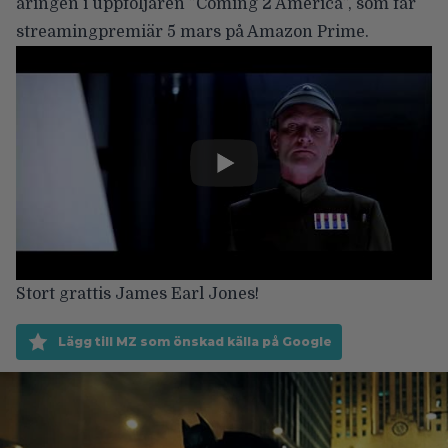
åringen i uppföljaren ”Coming 2 America”, som får
streamingpremiär 5 mars på Amazon Prime.
Stort grattis James Earl Jones!
Lägg till MZ som önskad källa på Google