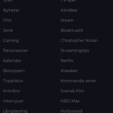
Start
TV-spel
Nyheter
Kändisar
Film
Steam
Serie
Bioaktuellt
Gaming
Christopher Nolan
Recensioner
Streamingtips
Kalender
Netflix
Biotoppen
Klassiker
Topplistor
Kommande serier
Krönikor
Svensk film
Intervjuer
HBO Max
Långläsning
Hollywood