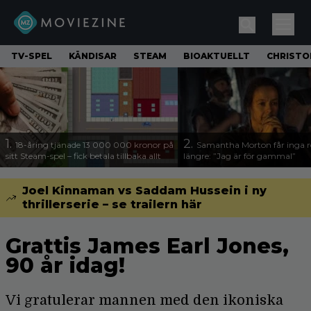
TV-SPEL
KÄNDISAR
STEAM
BIOAKTUELLT
CHRISTO
1.
2.
18-åring tjänade 13 000 000 kronor på
Samantha Morton får inga ro
sitt Steam-spel – fick betala tillbaka allt
längre: ”Jag är för gammal”
Joel Kinnaman vs Saddam Hussein i ny
thrillerserie – se trailern här
Grattis James Earl Jones,
90 år idag!
Vi gratulerar mannen med den ikoniska