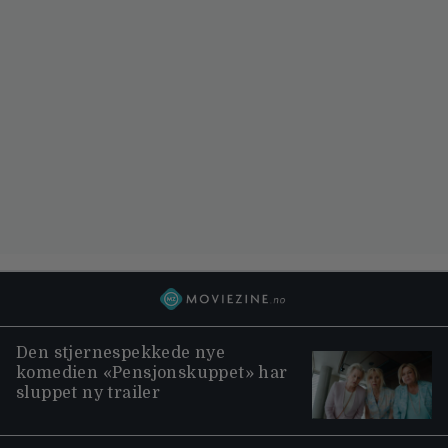
Den stjernespekkede nye
komedien «Pensjonskuppet» har
sluppet ny trailer