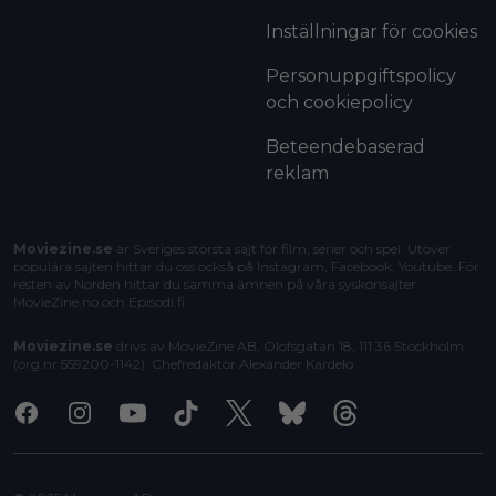
Inställningar för cookies
Personuppgiftspolicy
och cookiepolicy
Beteendebaserad
reklam
Moviezine.se
är Sveriges största sajt för film, serier och spel. Utöver
populära sajten hittar du oss också på Instagram, Facebook, Youtube. För
resten av Norden hittar du samma ämnen på våra syskonsajter
MovieZine.no
och
Episodi.fi
.
Moviezine.se
drivs av MovieZine AB, Olofsgatan 18, 111 36 Stockholm
(org.nr 559200-1142). Chefredaktör
Alexander Kardelo
.
Facebook
Instagram
Youtube
Tiktok
X
Bluesky
Threads