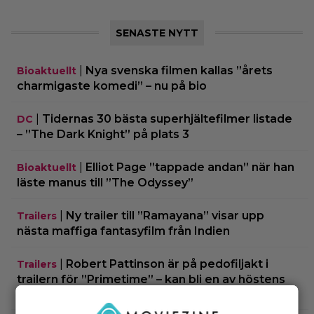
SENASTE NYTT
|
Nya svenska filmen kallas ”årets
Bioaktuellt
charmigaste komedi” – nu på bio
|
Tidernas 30 bästa superhjältefilmer listade
DC
– ”The Dark Knight” på plats 3
|
Elliot Page ”tappade andan” när han
Bioaktuellt
läste manus till ”The Odyssey”
|
Ny trailer till ”Ramayana” visar upp
Trailers
nästa maffiga fantasyfilm från Indien
|
Robert Pattinson är på pedofiljakt i
Trailers
trailern för ”Primetime” – kan bli en av höstens
stora snackisar