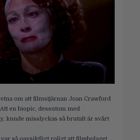
vetna om att filmstjärnan Joan Crawford
 Att en biopic, dessutom med
 kunde misslyckas så brutalt är svårt
var så oavsiktligt roligt att filmbolaget