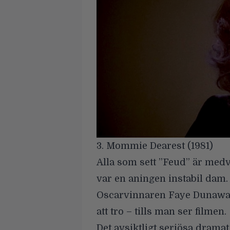
3. Mommie Dearest (1981)
Alla som sett ”Feud” är med
var en aningen instabil dam.
Oscarvinnaren Faye Dunaway,
att tro – tills man ser filmen.
Det avsiktligt seriösa dramat 