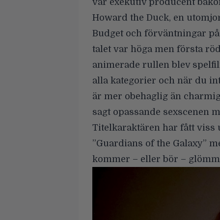
var exekutiv producent bakom
Howard the Duck, en utomjor
Budget och förväntningar på
talet var höga men första rö
animerade rullen blev spelfi
alla kategorier och när du in
är mer obehaglig än charmi
sagt opassande sexscenen m
Titelkaraktären har fått viss
”Guardians of the Galaxy” m
kommer – eller bör – glömm