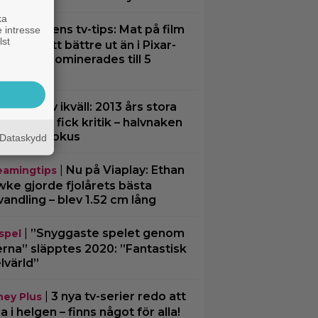
ka
|
Kvällens tv-tips: Mat på film
ney
 intresse
lst
 sällan sett bättre ut än i Pixar-
men som nominerades till 5
cars
|
På tv ikväll: 2013 års stora
tips
däventyr fick kritik – halvnaken
nna stjäl fokus
Dataskydd
|
Nu på Viaplay: Ethan
eamingtips
ke gjorde fjolårets bästa
vandling – blev 1.52 cm lång
|
”Snyggaste spelet genom
spel
erna” släpptes 2020: ”Fantastisk
lvärld”
|
3 nya tv-serier redo att
ney Plus
ja i helgen – finns något för alla!