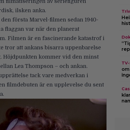
 filmatiseringen av seriefiguren
disk, ilsken anka.
Triv
Hei
 den första Marvel-filmen sedan 1940-
his
da flaggan var när den planerat
Dok
lm. Filmen är en fascinerande katastrof i
”Ti
te tror att ankans bisarra uppenbarelse
rep
g. Höjdpunkten kommer vid den minst
TV-
ellan Lea Thompson – och ankan.
om 
ing
 upprättelse tack vare medverkan i
en filmdebuten är en upplevelse du sent
Cas
a.
kla
na