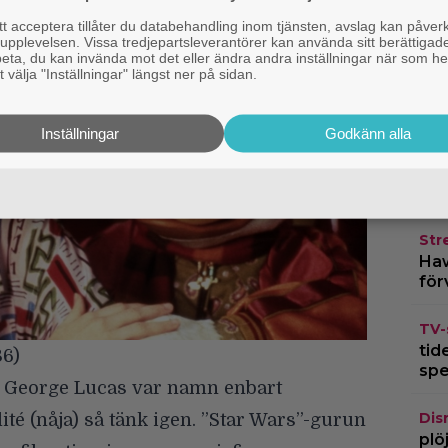
 acceptera tillåter du databehandling inom tjänsten, avslag kan påver
Dis
pplevelsen. Vissa tredjepartsleverantörer kan använda sitt berättigade
rbeta, du kan invända mot det eller ändra andra inställningar när som he
har
 välja "Inställningar" längst ner på sidan.
fil
Os
Inställningar
Godkänn alla
TV-
rym
kvi
Str
Haw
för
TV-
tid
86)
spe
h George Lucas var namn enbart
Dis
ité (nåja) så tänk igen. ”Star Wars”-gurun
plö