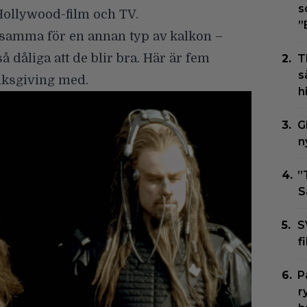
s
 i Hollywood-film och TV.
”
ksamma för en annan typ av kalkon –
å dåliga att de blir bra. Här är fem
T
s
anksgiving med.
h
G
n
”
S
S
f
P
r