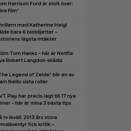
om Harrison Ford är stolt över:
Bra film”
hrillern med Katherine Heigl
ålde bara 6 biobiljetter –
istoriens lägsta intäkter
löm Tom Hanks – här är Netflix
ya Robert Langdon-skådis
The Legend of Zelda” blir en av
am Neills sista roller
VT Play har precis lagt till 17 nya
ilmer – här är mina 3 bästa tips
å tv ikväll: 2013 års stora
ymdäventyr fick kritik –