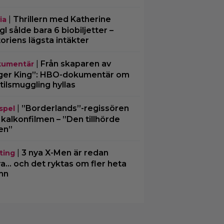
|
Thrillern med Katherine
ia
gl sålde bara 6 biobiljetter –
toriens lägsta intäkter
|
Från skaparen av
umentär
ger King”: HBO-dokumentär om
tilsmuggling hyllas
|
”Borderlands”-regissören
spel
kalkonfilmen – ”Den tillhörde
en”
|
3 nya X-Men är redan
ting
ra… och det ryktas om fler heta
mn