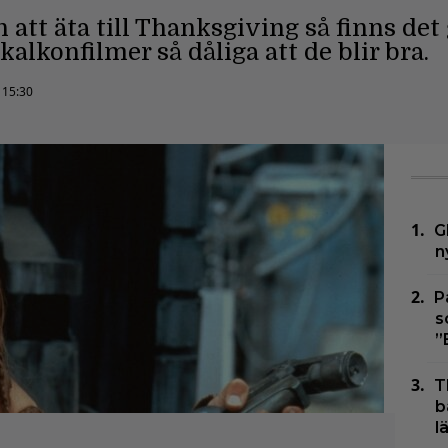
 att äta till Thanksgiving så finns det
 kalkonfilmer så dåliga att de blir bra.
 15:30
G
n
P
s
”
T
b
l