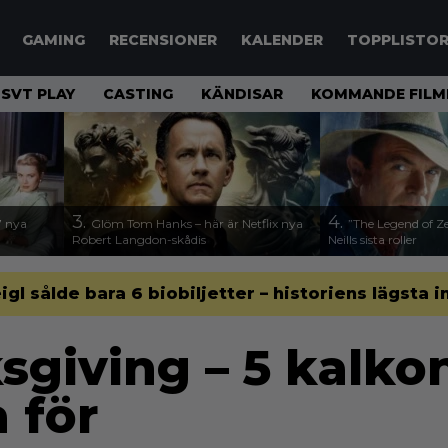
GAMING
RECENSIONER
KALENDER
TOPPLISTO
SVT PLAY
CASTING
KÄNDISAR
KOMMANDE FILM
3.
4.
17 nya
Glöm Tom Hanks – här är Netflix nya
”The Legend of Ze
Robert Langdon-skådis
Neills sista roller
gl sålde bara 6 biobiljetter – historiens lägsta i
giving – 5 kalkon
 för