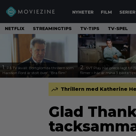
NYHETER
FILM
SERIER
NETFLIX
STREAMINGTIPS
TV-TIPS
TV-SPEL
1.
2.
På TV ikväll: Bortglömda thrillern som
SVT Play har precis lagt till 
Harrison Ford är stolt över: ”Bra film”
filmer – här är mina 3 bästa tips
Thrillern med Katherine Hei
Glad Thanks
tacksamma