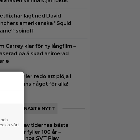
alvnaken kvinna stjäl fokus
etflix har lagt ned David
inchers amerikanska ”Squid
ame”-spinoff
im Carrey klar för ny långfilm –
aserad på älskad animerad
erie
 nya tv-serier redo att plöja i
elgen – finns något för alla!
SENASTE NYTT
 och
eckla vårt
|
En av tidernas bästa
ssiker
edifilmer fyller 100 år –
eama den hos SVT Play