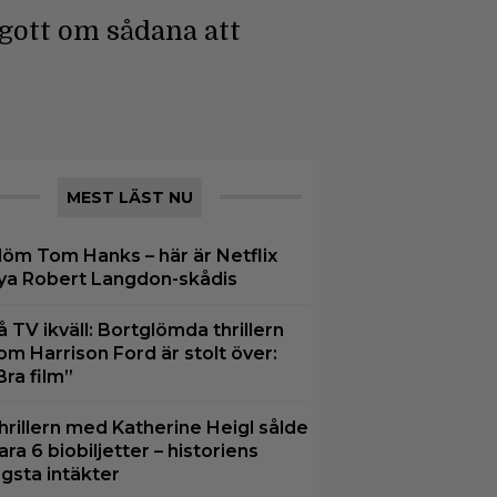
 gott om sådana att
MEST LÄST NU
löm Tom Hanks – här är Netflix
ya Robert Langdon-skådis
å TV ikväll: Bortglömda thrillern
om Harrison Ford är stolt över:
Bra film”
hrillern med Katherine Heigl sålde
ara 6 biobiljetter – historiens
ägsta intäkter