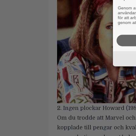
Genom att
användaru
för att a
genom att
2. Ingen plockar Howard (19
Om du trodde att Marvel oc
kopplade till pengar och kval