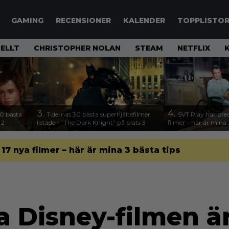
GAMING
RECENSIONER
KALENDER
TOPPLISTO
ELLT
CHRISTOPHER NOLAN
STEAM
NETFLIX
3.
4.
00 bästa
Tidernas 30 bästa superhjältefilmer
SVT Play har preci
 2
listade – ”The Dark Knight” på plats 3
filmer – här är mina 
l 17 nya filmer – här är mina 3 bästa tips
 Disney-filmen ä