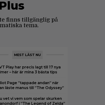
Plus
e finns tillgänglig på
ematiska tema.
MEST LÄST NU
VT Play har precis lagt till 17 nya
ilmer – här är mina 3 bästa tips
lliot Page ”tappade andan” när
an läste manus till ”The Odyssey”
u vet vi vem som spelar skurken
anondorf i ”The Legend of Zelda”