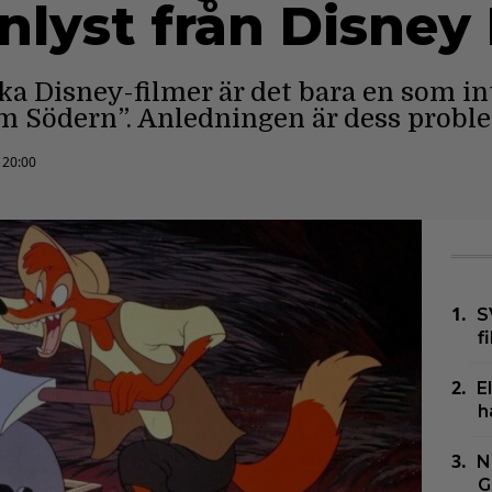
nlyst från Disney 
ka Disney-filmer är det bara en som int
m Södern”. Anledningen är dess probl
 20:00
S
f
E
h
N
G