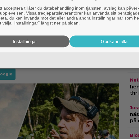
”Mi
 acceptera tillåter du databehandling inom tjänsten, avslag kan påver
liska skildringen av relationer mellan
ett
pplevelsen. Vissa tredjepartsleverantörer kan använda sitt berättigade
rbeta, du kan invända mot det eller ändra andra inställningar när som he
deras ägare.
 välja "Inställningar" längst ner på sidan.
Kom
att filmen är den enda Walt Disney-
åte
3” 
rig givits ut av Disney på vare sig VHS,
Inställningar
Godkänn alla
us. Utanför USA finns dock undantag,
Kän
sney Plus är den fortfarande bannlyst.
otä
lev
Google
Netf
hem
thr
Jur
näs
på 
Bio