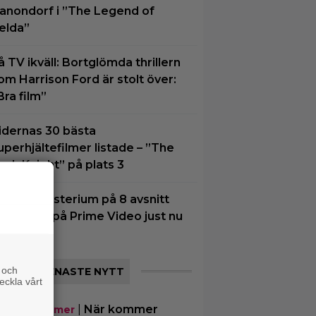
anondorf i ”The Legend of
elda”
å TV ikväll: Bortglömda thrillern
om Harrison Ford är stolt över:
Bra film”
idernas 30 bästa
uperhjältefilmer listade – ”The
ark Knight” på plats 3
tt nytt mysterium på 8 avsnitt
ör succé på Prime Video just nu
 och
SENASTE NYTT
eckla vårt
|
När kommer
mande filmer