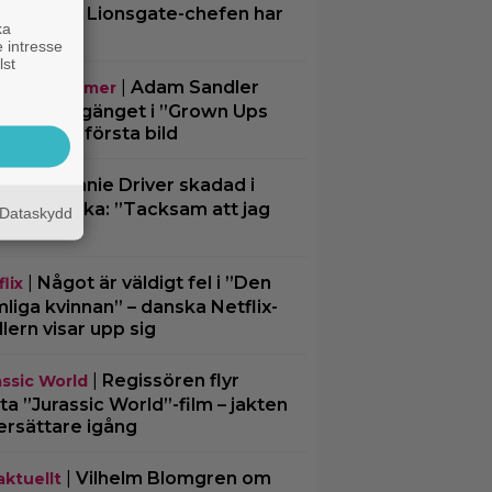
chael 2”? Lionsgate-chefen har
ka
 svar
 intresse
lst
|
Adam Sandler
mande filmer
rförenar gänget i ”Grown Ups
– delar en första bild
|
Minnie Driver skadad i
disar
ck bilolycka: ”Tacksam att jag
Dataskydd
er”
|
Något är väldigt fel i ”Den
lix
liga kvinnan” – danska Netflix-
illern visar upp sig
|
Regissören flyr
assic World
ta ”Jurassic World”-film – jakten
ersättare igång
|
Vilhelm Blomgren om
aktuellt