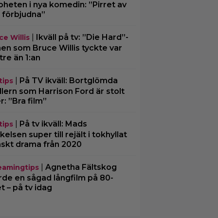
oheten i nya komedin: ”Pirret av
 förbjudna”
|
Ikväll på tv: ”Die Hard”-
ce Willis
men som Bruce Willis tyckte var
tre än 1:an
|
På TV ikväll: Bortglömda
tips
illern som Harrison Ford är stolt
r: ”Bra film”
|
På tv ikväll: Mads
tips
kelsen super till rejält i tokhyllat
skt drama från 2020
|
Agnetha Fältskog
eamingtips
rde en sågad långfilm på 80-
et – på tv idag