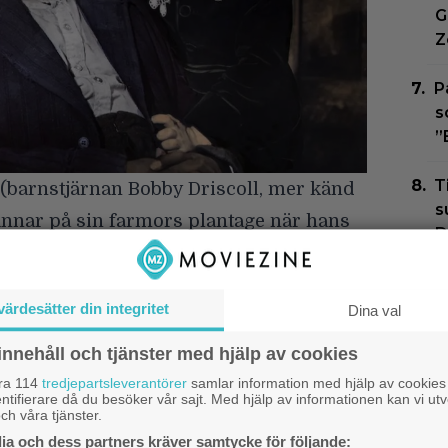
G
Z
P
s
”
T
 (barnstjärnan
Bobby Driscoll
, mer känd
s
annar på sin farmors plantage när hans
D
blir vän med farbror Remus (
James
E
taget, och denne berättar fabelhistorier
g
värdesätter din integritet
Dina val
lfilm och animerat, var en enorm
innehåll och tjänster med hjälp av cookies
n kom ut och vann två Oscars, för
åra 114
tredjepartsleverantörer
samlar information med hjälp av cookies
ntifierare då du besöker vår sajt. Med hjälp av informationen kan vi utv
ch Basketts prestation som fick ett
ch våra tjänster.
Kom
a och dess partners kräver samtycke för följande:
r kritiker påpekat eventuell
rasism
i