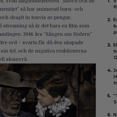
us
. Från långfilmsdebuten ”Snövit och de
S
f
lementärt” så har animerad barn- och
 och dragit in tonvis av pengar.
E
l streaming så är det bara en film som
b
p
samlingen. 1946 års
”Sången om Södern”
ttre ord – svarta får då den skapade
E
sin tid, och de negativa reaktionerna
h
O
rell skamvrå.
J
H
t
”
S
N