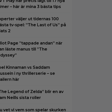
VT Play har precis lagt till 17 nya
ilmer – här är mina 3 bästa tips
xperter väljer ut tidernas 100
ästa tv-spel: ”The Last of Us” på
lats 2
lliot Page ”tappade andan” när
an läste manus till ”The
dyssey”
oel Kinnaman vs Saddam
ussein i ny thrillerserie – se
railern här
The Legend of Zelda” blir en av
am Neills sista roller
u vet vi vem som spelar skurken