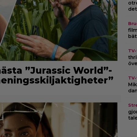
otr
det
Bru
fil
bät
TV-
thr
öve
nästa ”Jurassic World”-
meningsskiljaktigheter”
TV-
Mik
dan
Str
gjo
tal