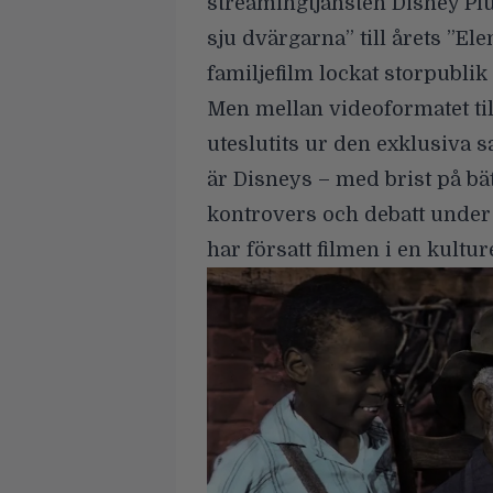
streamingtjänsten
Disney Pl
sju dvärgarna” till årets ”E
familjefilm lockat storpublik
Men mellan videoformatet til
uteslutits ur den exklusiva 
är Disneys – med brist på bä
kontrovers
och debatt under 
har försatt filmen i en kultu