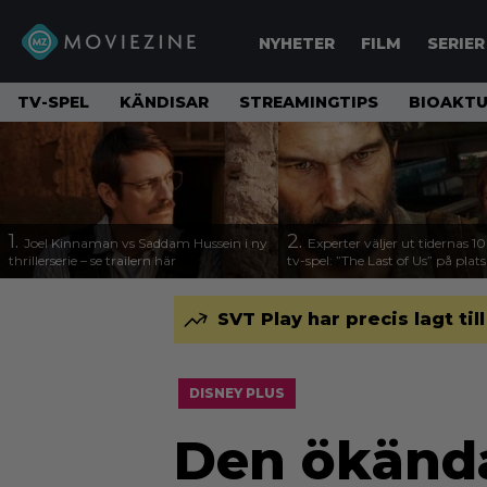
NYHETER
FILM
SERIER
TV-SPEL
KÄNDISAR
STREAMINGTIPS
BIOAKTU
1.
2.
Joel Kinnaman vs Saddam Hussein i ny
Experter väljer ut tidernas 1
thrillerserie – se trailern här
tv-spel: ”The Last of Us” på plats
SVT Play har precis lagt til
DISNEY PLUS
Den ökända