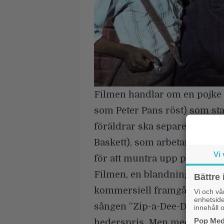
Filmen handlar om en pojke
som Peter Pans röst) som st
föräldrar ska separera. Han 
Baskett
), som arbetar på plan
Vi 
för att muntra upp pojken.
Filmen, en blandning av spe
Bättre 
kommersiell framgång när de
Vi och v
enhetside
sången ”Zip-a-Dee-Doo-Dah” o
innehåll o
Pop Medi
hederspris. Men med åren ha