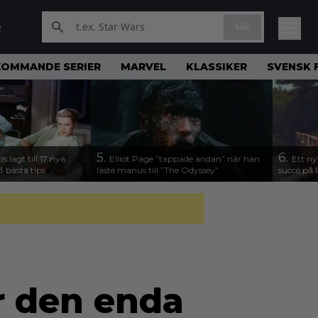
Sök
R
KOMMANDE SERIER
MARVEL
KLASSIKER
SVENSK 
5.
6.
s lagt till 17 nya
Elliot Page ”tappade andan” när han
Ett ny
3 bästa tips
läste manus till ”The Odyssey”
succé på 
r den enda