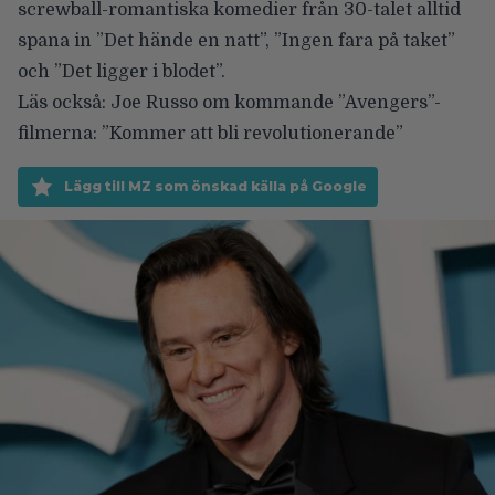
screwball-romantiska komedier från 30-talet alltid
spana in ”Det hände en natt”, ”Ingen fara på taket”
och ”Det ligger i blodet”.
Läs också:
Joe Russo om kommande ”Avengers”-
filmerna: ”Kommer att bli revolutionerande”
Lägg till MZ som önskad källa på Google