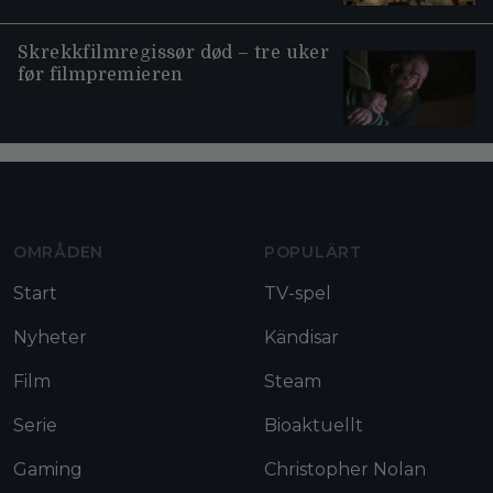
Skrekkfilmregissør død – tre uker
før filmpremieren
Moviezine footer navigation
OMRÅDEN
POPULÄRT
Start
TV-spel
Nyheter
Kändisar
Film
Steam
Serie
Bioaktuellt
Gaming
Christopher Nolan