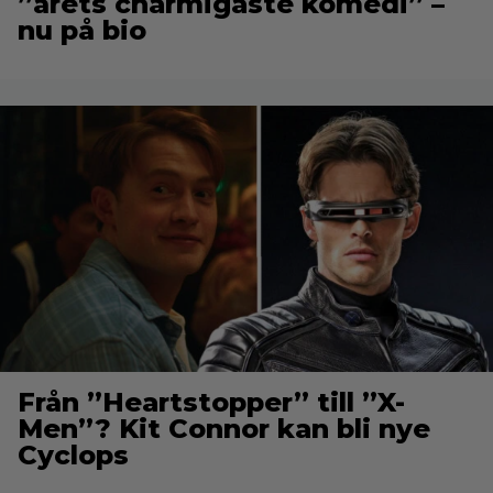
”årets charmigaste komedi” –
nu på bio
Från ”Heartstopper” till ”X-
Men”? Kit Connor kan bli nye
Cyclops