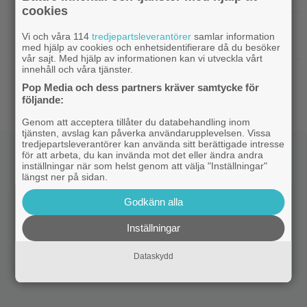
cookies
|
27 augusti blir en spännande
Grand Theft Auto
Vi och våra 114
tredjepartsleverantörer
samlar information
dag för alla ”Grand Theft Auto”-fans
med hjälp av cookies och enhetsidentifierare då du besöker
vår sajt. Med hjälp av informationen kan vi utveckla vårt
innehåll och våra tjänster.
|
Ett nytt mysterium på 8 avsnitt gör
Prime Video
Pop Media och dess partners kräver samtycke för
succé på Prime Video just nu
följande:
Genom att acceptera tillåter du databehandling inom
tjänsten, avslag kan påverka användarupplevelsen. Vissa
tredjepartsleverantörer kan använda sitt berättigade intresse
för att arbeta, du kan invända mot det eller ändra andra
inställningar när som helst genom att välja "Inställningar"
längst ner på sidan.
Godkänn alla
Inställningar
Dataskydd