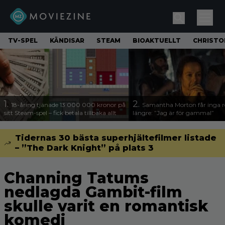
TV-SPEL
KÄNDISAR
STEAM
BIOAKTUELLT
CHRISTO
1.
2.
18-åring tjänade 13 000 000 kronor på
Samantha Morton får inga ro
sitt Steam-spel – fick betala tillbaka allt
längre: ”Jag är för gammal”
Tidernas 30 bästa superhjältefilmer listade
– ”The Dark Knight” på plats 3
Channing Tatums
nedlagda Gambit-film
skulle varit en romantisk
komedi