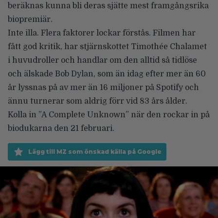
beräknas kunna bli deras sjätte mest framgångsrika
biopremiär.
Inte illa. Flera faktorer lockar förstås. Filmen har
fått god kritik, har stjärnskottet Timothée Chalamet
i huvudroller och handlar om den alltid så tidlöse
och älskade Bob Dylan, som än idag efter mer än 60
år lyssnas på av mer än 16 miljoner på Spotify och
ännu turnerar som aldrig förr vid 83 års ålder.
Kolla in ”A Complete Unknown” när den rockar in på
biodukarna den 21 februari.
Lägg till MZ som önskad källa på Google