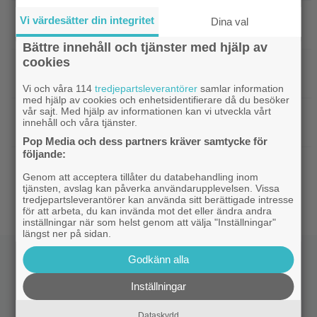
|
Actionsuccén från 1998 som Jackie
Kändisar
Vi värdesätter din integritet
Dina val
Chan vill glömma: ”Gillar den fortfarande inte”
Bättre innehåll och tjänster med hjälp av
cookies
|
Sista chansen: 2010-talets mest episka
Fantasy
fantasytrilogi lämnar Netflix i augusti
Vi och våra 114
tredjepartsleverantörer
samlar information
med hjälp av cookies och enhetsidentifierare då du besöker
vår sajt. Med hjälp av informationen kan vi utveckla vårt
|
Christopher Nolans
Christopher Nolan
innehåll och våra tjänster.
favoritkomedi är hyllad kultrulle från 1987
Pop Media och dess partners kräver samtycke för
följande:
|
”Svärtan”-aktuella Ture Nermans
Exklusivt
Genom att acceptera tillåter du databehandling inom
favoritfilm är en klassiker från 1994:
tjänsten, avslag kan påverka användarupplevelsen. Vissa
”Fantastisk”
tredjepartsleverantörer kan använda sitt berättigade intresse
för att arbeta, du kan invända mot det eller ändra andra
inställningar när som helst genom att välja "Inställningar"
längst ner på sidan.
Godkänn alla
Inställningar
Dataskydd