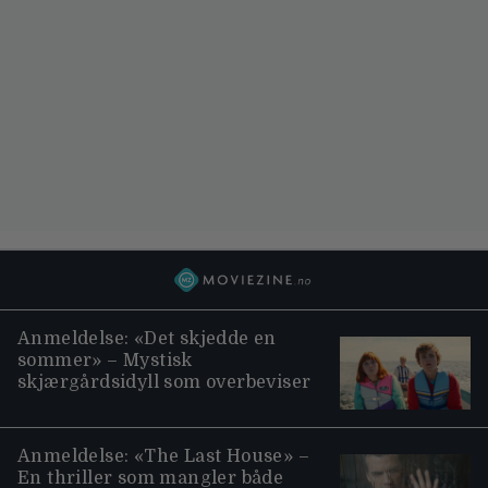
Anmeldelse: «Det skjedde en
sommer» – Mystisk
skjærgårdsidyll som overbeviser
Anmeldelse: «The Last House» –
En thriller som mangler både