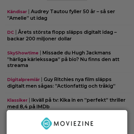
|
Audrey Tautou fyller 50 år – så ser
Kändisar
”Amelie” ut idag
|
Årets största flopp släpps digitalt idag –
DC
backar 200 miljoner dollar
|
Missade du Hugh Jackmans
SkyShowtime
”härliga kärlekssaga” på bio? Nu finns den att
streama
|
Guy Ritchies nya film släpps
Digitalpremiär
digitalt men sågas: ”Actionfattig och tråkig”
|
Ikväll på tv: Kika in en ”perfekt” thriller
Klassiker
med 8,4 på IMDb
|
2 säsonger av brittisk deckare
Streamingtips
kommer till SVT Play – baserad på svensk bok