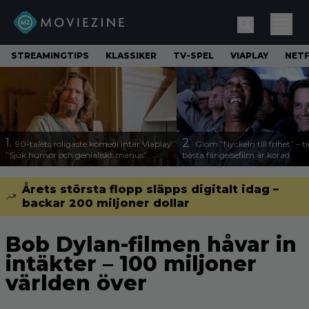
STREAMINGTIPS
KLASSIKER
TV-SPEL
VIAPLAY
NETF
1.
2.
90-talets roligaste komedi intar Viaplay:
Glöm ”Nyckeln till frihet” – t
”Sjuk humor och genialiskt manus”
bästa fängelsefilm är korad
Årets största flopp släpps digitalt idag –
backar 200 miljoner dollar
Bob Dylan-filmen håvar in
intäkter – 100 miljoner
världen över