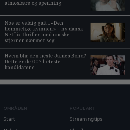
atmosfære og spenning
Noe er veldig galt i «Den
hemmelige kvinnen» – ny dansk
Netflix-thriller med norske
stjerner nærmer seg
Hvem blir den neste James Bond?
Dette er de 007 heteste
kandidatene
Moviezine footer navigation
OMRÅDEN
POPULÄRT
Start
Streamingtips