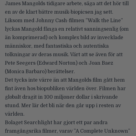
James Mangolds
tidigare arbete, säga att det hör till
en av de klart bättre musik-biopicsen jag sett.
Liksom med Johnny Cash-filmen ”Walk the Line”
lyckas Mangold fånga en relativt sanningsenlig (om
än komprimerad) och komplex bild av invecklade
människor, med fantastiska och autentiska
tolkningar av deras musik. Värt att se även för att
Pete Seegers (
Edward Norton
) och Joan Baez
(
Monica Barbaro
) berättelser.
Det tycks inte värre än att Mangolds film gått hem
fint även hos biopubliken världen över. Filmen har
globalt dragit in
100 miljoner dollar
i skrivande
stund. Mer lär det bli när den går upp i resten av
världen.
Bolaget Searchlight har gjort ett par andra
framgångsrika filmer, varav ”A Complete Unknown”