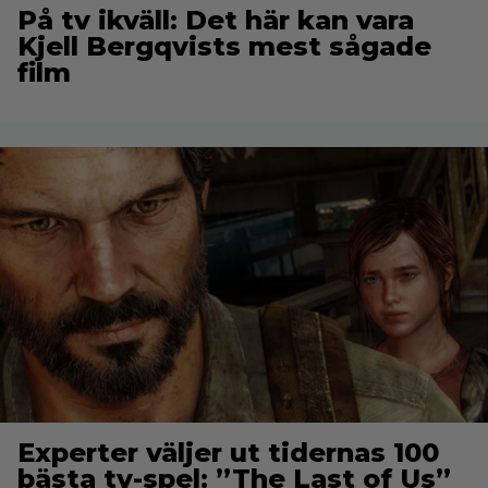
På tv ikväll: Det här kan vara
Kjell Bergqvists mest sågade
film
Experter väljer ut tidernas 100
bästa tv-spel: ”The Last of Us”