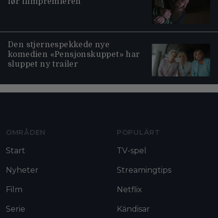
før filmpremieren
Den stjernespekkede nye
komedien «Pensjonskuppet» har
sluppet ny trailer
Moviezine footer navigation
OMRÅDEN
POPULÄRT
Start
TV-spel
Nyheter
Streamingtips
Film
Netflix
Serie
Kändisar