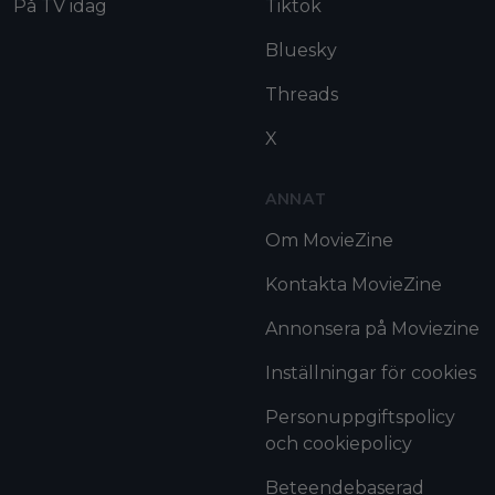
På TV idag
Tiktok
Bluesky
Threads
X
ANNAT
Om MovieZine
Kontakta MovieZine
Annonsera på Moviezine
Inställningar för cookies
Personuppgiftspolicy
och cookiepolicy
Beteendebaserad