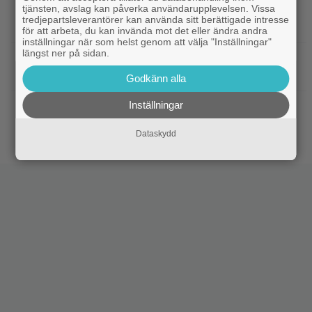
tjänsten, avslag kan påverka användarupplevelsen. Vissa
|
”Spider-Man: Brand New Day” tar
Bioaktuellt
tredjepartsleverantörer kan använda sitt berättigade intresse
över som 2026 års största biofilm
för att arbeta, du kan invända mot det eller ändra andra
inställningar när som helst genom att välja "Inställningar"
längst ner på sidan.
|
18 år senare släpps ”Arkiv X”-filmen
Disney Plus
på nytt – se trailern
Godkänn alla
Inställningar
|
Anya Taylor-Joy förklarar: ”Därför är
Hollywood
method actors bara män”
Dataskydd