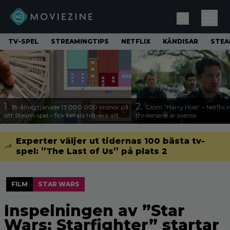
TV-SPEL
STREAMINGTIPS
NETFLIX
KÄNDISAR
STE
1.
2.
18-åring tjänade 13 000 000 kronor på
Glöm ”Harry Hole” – Netflix 
sitt Steam-spel – fick betala tillbaka allt
thrillerserie är svensk
Experter väljer ut tidernas 100 bästa tv-
spel: ”The Last of Us” på plats 2
FILM
STAR WARS
Inspelningen av ”Star
Wars: Starfighter” startar