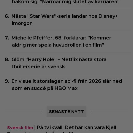
bakom sig: ”Närmar mig slutet av karriären”
Nästa ”Star Wars”-serie landar hos Disney+
imorgon
Michelle Pfeiffer, 68, förklarar: ”Kommer
aldrig mer spela huvudrollen i en film”
Glöm ”Harry Hole” – Netflix nästa stora
thrillerserie är svensk
En visuellt storslagen sci-fi från 2026 slår ned
som en succé på HBO Max
SENASTE NYTT
|
På tv ikväll: Det här kan vara Kjell
Svensk film