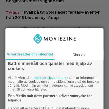
Bergqvists mest sågade film
|
Ikväll på tv: Storslaget fantasy-äventyr
TV-tips
från 2015 blev en dyr flopp
|
EA tillhör Saudiarabien och Jared
TV-spel
Kushner nu – ”blodbad” väntar
|
Biopremiär för Jackie Chans nya
Bioaktuellt
actionrökare – och snart filmas uppföljaren
Vi värdesätter din integritet
Dina val
|
Filmpostern var för läskig – Warner Bros
Skräck
Bättre innehåll och tjänster med hjälp av
får skäll
cookies
Vi och våra 114
tredjepartsleverantörer
samlar information
|
Experter väljer ut tidernas 100 bästa tv-
TV-spel
med hjälp av cookies och enhetsidentifierare då du besöker
spel: ”The Last of Us” på plats 2
vår sajt. Med hjälp av informationen kan vi utveckla vårt
innehåll och våra tjänster.
Pop Media och dess partners kräver samtycke för
|
Nästa ”Insidious” får svensk biopremiär
Skräck
följande:
om bara 2 veckor
Genom att acceptera tillåter du databehandling inom