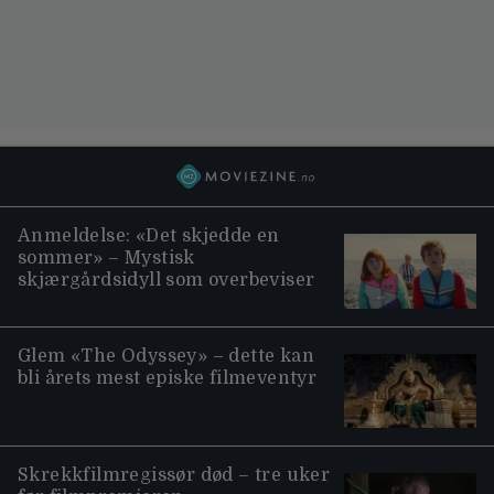
Anmeldelse: «Det skjedde en
sommer» – Mystisk
skjærgårdsidyll som overbeviser
Glem «The Odyssey» – dette kan
bli årets mest episke filmeventyr
Skrekkfilmregissør død – tre uker