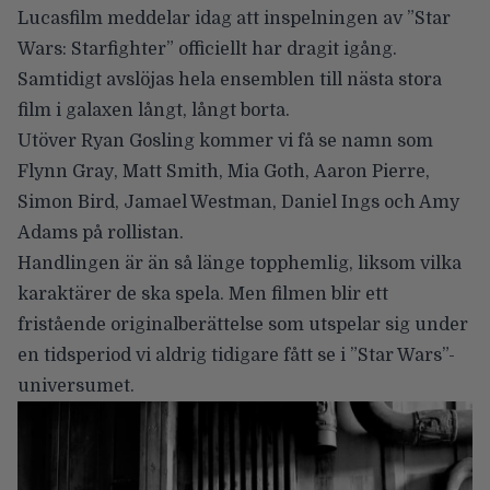
Lucasfilm meddelar idag att inspelningen av ”Star
Wars: Starfighter” officiellt har dragit igång.
Samtidigt avslöjas hela ensemblen till nästa stora
film i galaxen långt, långt borta.
Utöver
Ryan Gosling
kommer vi få se namn som
Flynn Gray
,
Matt Smith
,
Mia Goth
,
Aaron Pierre
,
Simon Bird
,
Jamael Westman
,
Daniel Ings
och
Amy
Adams
på rollistan.
Handlingen är än så länge topphemlig, liksom vilka
karaktärer de ska spela. Men filmen blir ett
fristående originalberättelse som utspelar sig under
en tidsperiod vi aldrig tidigare fått se i ”Star Wars”-
universumet.