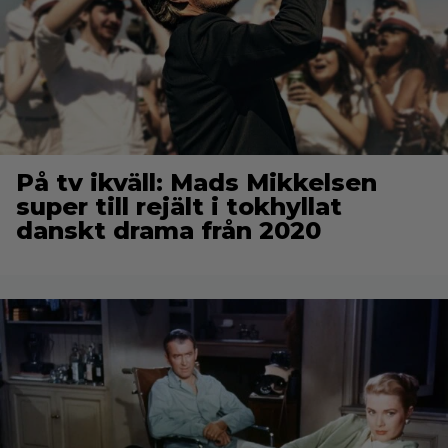
På tv ikväll: Mads Mikkelsen
super till rejält i tokhyllat
danskt drama från 2020