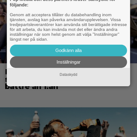
följande:
Genom att acceptera tillåter du databehandling inom
tjänsten, avslag kan påverka användarupplevelsen. Vissa
tredjepartsleverantörer kan använda sitt berättigade intresse
för att arbeta, du kan invända mot det eller ändra andra
inställningar när som helst genom att välja "Inställningar"
längst ner på sidan.
Godkänn alla
Inställningar
Ikväll på tv: ”Die Hard”-filmen
Dataskydd
som Bruce Willis tyckte var
bättre än 1:an