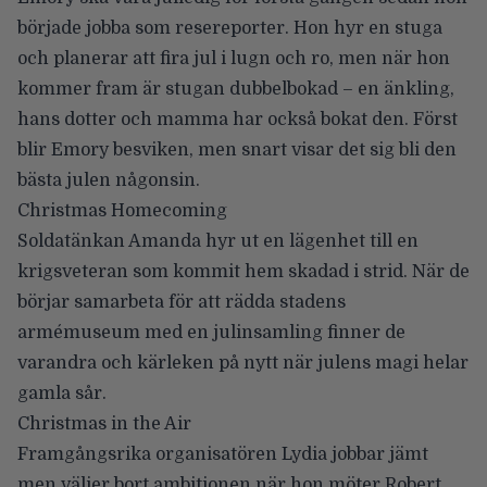
började jobba som resereporter. Hon hyr en stuga
och planerar att fira jul i lugn och ro, men när hon
kommer fram är stugan dubbelbokad – en änkling,
hans dotter och mamma har också bokat den. Först
blir Emory besviken, men snart visar det sig bli den
bästa julen någonsin.
Christmas Homecoming
Soldatänkan Amanda hyr ut en lägenhet till en
krigsveteran som kommit hem skadad i strid. När de
börjar samarbeta för att rädda stadens
armémuseum med en julinsamling finner de
varandra och kärleken på nytt när julens magi helar
gamla sår.
Christmas in the Air
Framgångsrika organisatören Lydia jobbar jämt
men väljer bort ambitionen när hon möter Robert.