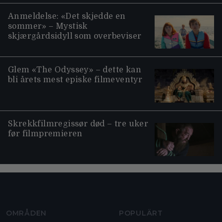
Anmeldelse: «Det skjedde en
sommer» – Mystisk
skjærgårdsidyll som overbeviser
Glem «The Odyssey» – dette kan
bli årets mest episke filmeventyr
Skrekkfilmregissør død – tre uker
før filmpremieren
Moviezine footer navigation
OMRÅDEN
POPULÄRT