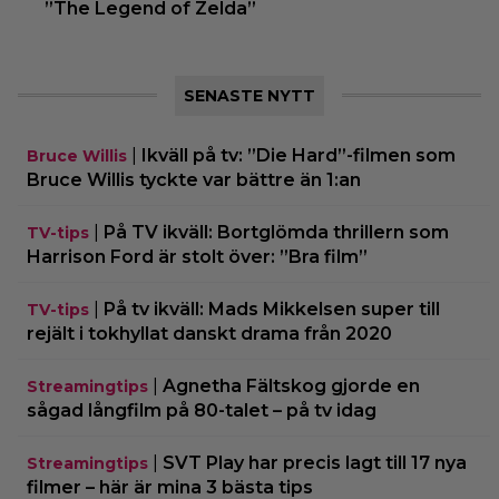
”The Legend of Zelda”
SENASTE NYTT
|
Ikväll på tv: ”Die Hard”-filmen som
Bruce Willis
Bruce Willis tyckte var bättre än 1:an
|
På TV ikväll: Bortglömda thrillern som
TV-tips
Harrison Ford är stolt över: ”Bra film”
|
På tv ikväll: Mads Mikkelsen super till
TV-tips
rejält i tokhyllat danskt drama från 2020
|
Agnetha Fältskog gjorde en
Streamingtips
sågad långfilm på 80-talet – på tv idag
|
SVT Play har precis lagt till 17 nya
Streamingtips
filmer – här är mina 3 bästa tips