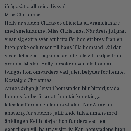
ifrågasätta alla sina livsval.
Miss Christmas
Holly är staden Chicagos officiella julgransfinnare
med smeknamnet Miss Christmas. När årets julgran
visar sig extra svår att hitta får hon ett brev från en
liten pojke och reser till hans lilla hemstad. Väl där
visar det sig att pojkens far inte alls vill skiljas från
granen. Medan Holly försöker övertala honom
tvingas hon omvärdera vad julen betyder för henne.
Nostalgic Christmas
Annes årliga julvisit i hemstaden blir bitterljuv då
hennes far berättar att han tänker stänga
leksaksaffären och lämna staden. När Anne blir
ansvarig för stadens julfirande tillsammans med
änklingen Keith börjar hon fundera vad hon
egentligen vill ha ut av sitt liv. Kan hemstadens lugn