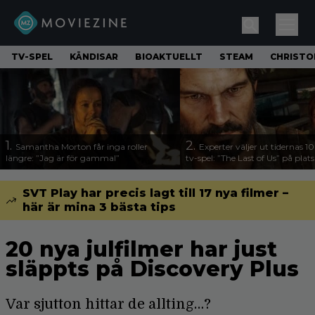
TV-SPEL
KÄNDISAR
BIOAKTUELLT
STEAM
CHRISTO
1.
2.
Samantha Morton får inga roller
Experter väljer ut tidernas 1
längre: ”Jag är för gammal”
tv-spel: ”The Last of Us” på plats
SVT Play har precis lagt till 17 nya filmer –
här är mina 3 bästa tips
20 nya julfilmer har just
släppts på Discovery Plus
Var sjutton hittar de allting…?