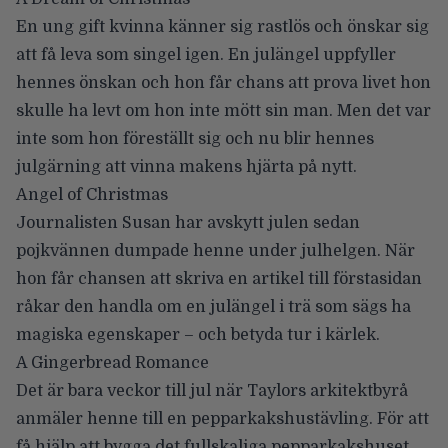
En ung gift kvinna känner sig rastlös och önskar sig
att få leva som singel igen. En julängel uppfyller
hennes önskan och hon får chans att prova livet hon
skulle ha levt om hon inte mött sin man. Men det var
inte som hon föreställt sig och nu blir hennes
julgärning att vinna makens hjärta på nytt.
Angel of Christmas
Journalisten Susan har avskytt julen sedan
pojkvännen dumpade henne under julhelgen. När
hon får chansen att skriva en artikel till förstasidan
råkar den handla om en julängel i trä som sägs ha
magiska egenskaper – och betyda tur i kärlek.
A Gingerbread Romance
Det är bara veckor till jul när Taylors arkitektbyrå
anmäler henne till en pepparkakshustävling. För att
få hjälp att bygga det fullskaliga pepparkakshuset