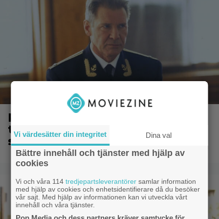
På TV ikväll: Bortglömda
thrillern som Harrison Ford är
Vi värdesätter din integritet
Dina val
stolt över: ”Bra film”
Bättre innehåll och tjänster med hjälp av
cookies
Vi och våra 114
tredjepartsleverantörer
samlar information
med hjälp av cookies och enhetsidentifierare då du besöker
vår sajt. Med hjälp av informationen kan vi utveckla vårt
innehåll och våra tjänster.
Pop Media och dess partners kräver samtycke för