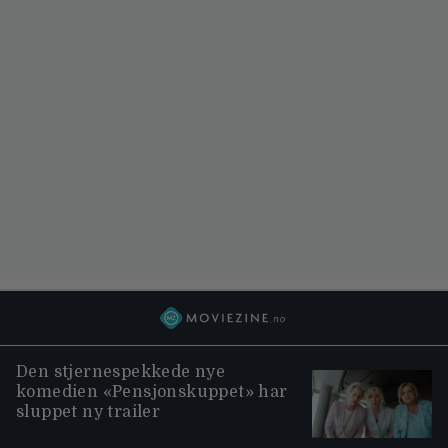
Den stjernespekkede nye
komedien «Pensjonskuppet» har
sluppet ny trailer