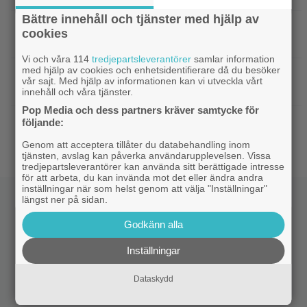
Bättre innehåll och tjänster med hjälp av
|
Thrillern med Katherine Heigl sålde bara
Trivia
cookies
6 biobiljetter – historiens lägsta intäkter
Vi och våra 114
tredjepartsleverantörer
samlar information
med hjälp av cookies och enhetsidentifierare då du besöker
|
Från skaparen av ”Tiger King”:
Dokumentär
vår sajt. Med hjälp av informationen kan vi utveckla vårt
HBO-dokumentär om reptilsmuggling hyllas
innehåll och våra tjänster.
Pop Media och dess partners kräver samtycke för
|
”Borderlands”-regissören om
TV-spel
följande:
kalkonfilmen – ”Den tillhörde ingen”
Genom att acceptera tillåter du databehandling inom
tjänsten, avslag kan påverka användarupplevelsen. Vissa
tredjepartsleverantörer kan använda sitt berättigade intresse
för att arbeta, du kan invända mot det eller ändra andra
inställningar när som helst genom att välja "Inställningar"
längst ner på sidan.
Godkänn alla
Inställningar
Dataskydd