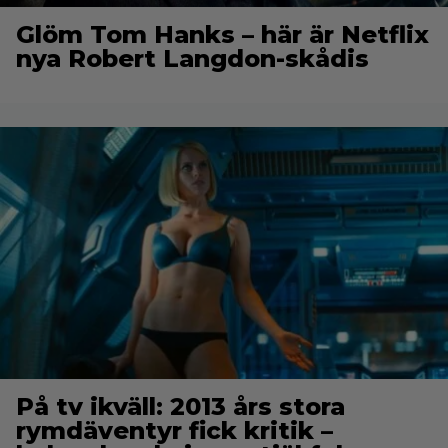
Glöm Tom Hanks – här är Netflix
nya Robert Langdon-skådis
På tv ikväll: 2013 års stora
rymdäventyr fick kritik –