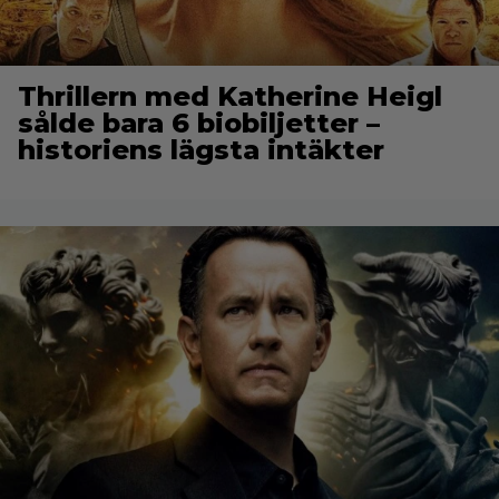
Thrillern med Katherine Heigl
sålde bara 6 biobiljetter –
historiens lägsta intäkter