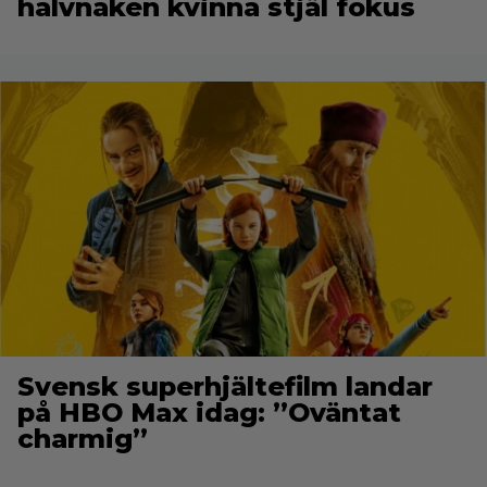
halvnaken kvinna stjäl fokus
Svensk superhjältefilm landar
på HBO Max idag: ”Oväntat
charmig”