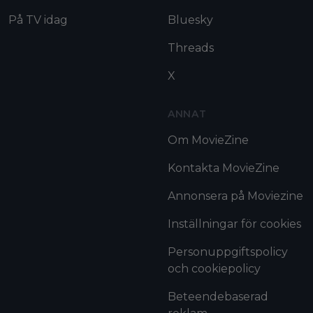
På TV idag
Bluesky
Threads
X
ANNAT
Om MovieZine
Kontakta MovieZine
Annonsera på Moviezine
Inställningar för cookies
Personuppgiftspolicy
och cookiepolicy
Beteendebaserad