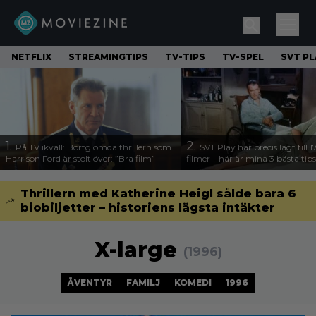
NETFLIX
STREAMINGTIPS
TV-TIPS
TV-SPEL
SVT PL
1.
2.
På TV ikväll: Bortglömda thrillern som
SVT Play har precis lagt till 
Harrison Ford är stolt över: ”Bra film”
filmer – här är mina 3 bästa tips
Thrillern med Katherine Heigl sålde bara 6
biobiljetter – historiens lägsta intäkter
X-large
(1996)
ÄVENTYR
FAMILJ
KOMEDI
1996