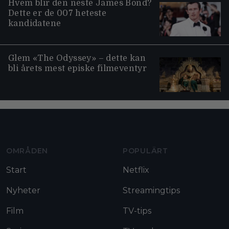
Hvem blir den neste James Bond?
Dette er de 007 heteste
kandidatene
Glem «The Odyssey» – dette kan
bli årets mest episke filmeventyr
Moviezine footer navigation
OMRÅDEN
POPULÄRT
Start
Netflix
Nyheter
Streamingtips
Film
TV-tips