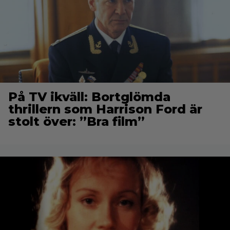
På TV ikväll: Bortglömda
thrillern som Harrison Ford är
stolt över: ”Bra film”