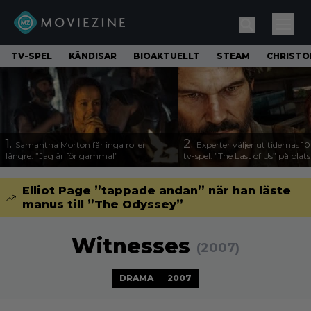
TV-SPEL
KÄNDISAR
BIOAKTUELLT
STEAM
CHRISTO
1.
2.
Samantha Morton får inga roller
Experter väljer ut tidernas 1
längre: ”Jag är för gammal”
tv-spel: ”The Last of Us” på plats
Elliot Page ”tappade andan” när han läste
manus till ”The Odyssey”
Witnesses
(2007)
DRAMA
2007