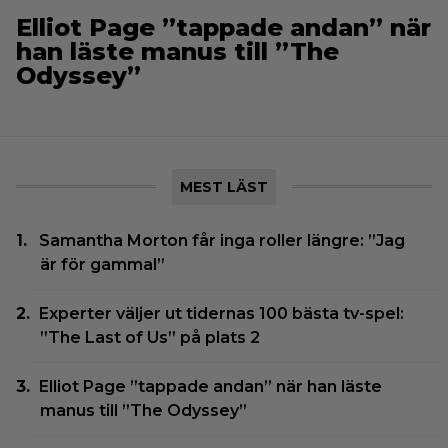
Elliot Page ”tappade andan” när
han läste manus till ”The
Odyssey”
MEST LÄST
Samantha Morton får inga roller längre: ”Jag
är för gammal”
Experter väljer ut tidernas 100 bästa tv-spel:
”The Last of Us” på plats 2
Elliot Page ”tappade andan” när han läste
manus till ”The Odyssey”