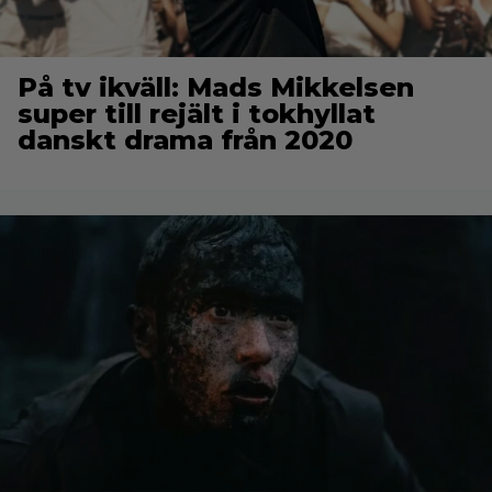
På tv ikväll: Mads Mikkelsen
super till rejält i tokhyllat
danskt drama från 2020