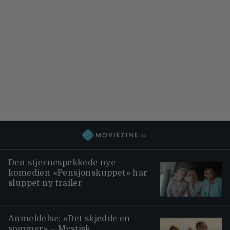
Den stjernespekkede nye
komedien «Pensjonskuppet» har
sluppet ny trailer
Anmeldelse: «Det skjedde en
sommer» – Mystisk