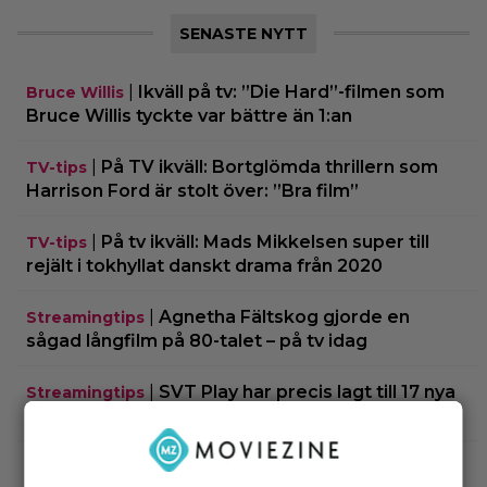
SENASTE NYTT
|
Ikväll på tv: ”Die Hard”-filmen som
Bruce Willis
Bruce Willis tyckte var bättre än 1:an
|
På TV ikväll: Bortglömda thrillern som
TV-tips
Harrison Ford är stolt över: ”Bra film”
|
På tv ikväll: Mads Mikkelsen super till
TV-tips
rejält i tokhyllat danskt drama från 2020
|
Agnetha Fältskog gjorde en
Streamingtips
sågad långfilm på 80-talet – på tv idag
|
SVT Play har precis lagt till 17 nya
Streamingtips
filmer – här är mina 3 bästa tips
|
På tv ikväll: Har du förträngt Matt
TV-tips