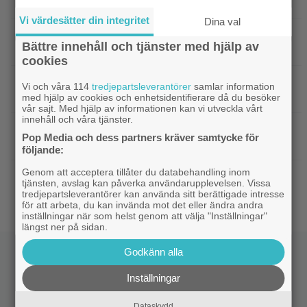
Damons fantasyflopp från 2005?
Vi värdesätter din integritet
Dina val
|
”The Legend of Zelda” blir en av Sam
Casting
Bättre innehåll och tjänster med hjälp av
Neills sista roller
cookies
|
Arga föräldrar ringde ner Nintendo –
TV-spel
Vi och våra 114
tredjepartsleverantörer
samlar information
spelkaraktären ”ser ut som en penis”
med hjälp av cookies och enhetsidentifierare då du besöker
vår sajt. Med hjälp av informationen kan vi utveckla vårt
innehåll och våra tjänster.
|
Nu vet vi vem som spelar
Kommande filmer
Pop Media och dess partners kräver samtycke för
skurken Ganondorf i ”The Legend of Zelda”
följande:
Genom att acceptera tillåter du databehandling inom
|
Jim Carrey klar för ny långfilm –
Casting
tjänsten, avslag kan påverka användarupplevelsen. Vissa
baserad på älskad animerad serie
tredjepartsleverantörer kan använda sitt berättigade intresse
för att arbeta, du kan invända mot det eller ändra andra
inställningar när som helst genom att välja "Inställningar"
längst ner på sidan.
Godkänn alla
Inställningar
Dataskydd