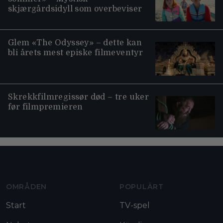
skjærgårdsidyll som overbeviser
Glem «The Odyssey» – dette kan
bli årets mest episke filmeventyr
Skrekkfilmregissør død – tre uker
før filmpremieren
Moviezine footer navigation
OMRÅDEN
POPULÄRT
Start
TV-spel