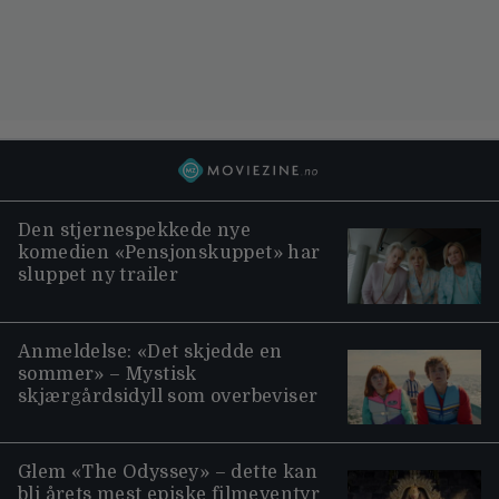
Den stjernespekkede nye
komedien «Pensjonskuppet» har
sluppet ny trailer
Anmeldelse: «Det skjedde en
sommer» – Mystisk
skjærgårdsidyll som overbeviser
Glem «The Odyssey» – dette kan
bli årets mest episke filmeventyr