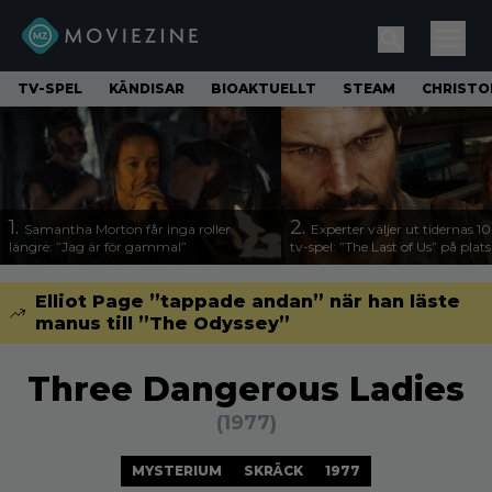
TV-SPEL
KÄNDISAR
BIOAKTUELLT
STEAM
CHRISTO
1.
2.
Samantha Morton får inga roller
Experter väljer ut tidernas 1
längre: ”Jag är för gammal”
tv-spel: ”The Last of Us” på plats
Elliot Page ”tappade andan” när han läste
manus till ”The Odyssey”
Three Dangerous Ladies
(1977)
MYSTERIUM
SKRÄCK
1977