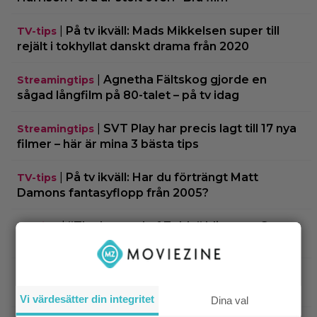
|
På tv ikväll: Mads Mikkelsen super till
TV-tips
rejält i tokhyllat danskt drama från 2020
|
Agnetha Fältskog gjorde en
Streamingtips
sågad långfilm på 80-talet – på tv idag
|
SVT Play har precis lagt till 17 nya
Streamingtips
filmer – här är mina 3 bästa tips
|
På tv ikväll: Har du förträngt Matt
TV-tips
Damons fantasyflopp från 2005?
|
”The Legend of Zelda” blir en av Sam
Casting
Neills sista roller
|
Arga föräldrar ringde ner Nintendo –
TV-spel
spelkaraktären ”ser ut som en penis”
Vi värdesätter din integritet
Dina val