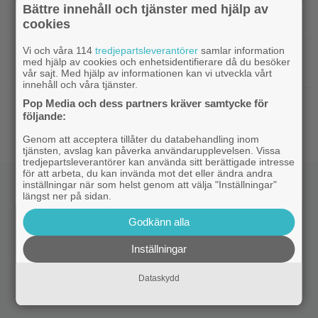
|
Nu vet vi vem som spelar
Kommande filmer
Bättre innehåll och tjänster med hjälp av
skurken Ganondorf i ”The Legend of Zelda”
cookies
Vi och våra 114
tredjepartsleverantörer
samlar information
|
Jim Carrey klar för ny långfilm –
Casting
med hjälp av cookies och enhetsidentifierare då du besöker
baserad på älskad animerad serie
vår sajt. Med hjälp av informationen kan vi utveckla vårt
innehåll och våra tjänster.
Pop Media och dess partners kräver samtycke för
|
Från ”Heartstopper” till ”X-Men”? Kit
Casting
följande:
Connor kan bli nye Cyclops
Genom att acceptera tillåter du databehandling inom
tjänsten, avslag kan påverka användarupplevelsen. Vissa
tredjepartsleverantörer kan använda sitt berättigade intresse
för att arbeta, du kan invända mot det eller ändra andra
inställningar när som helst genom att välja "Inställningar"
längst ner på sidan.
Godkänn alla
Inställningar
Dataskydd