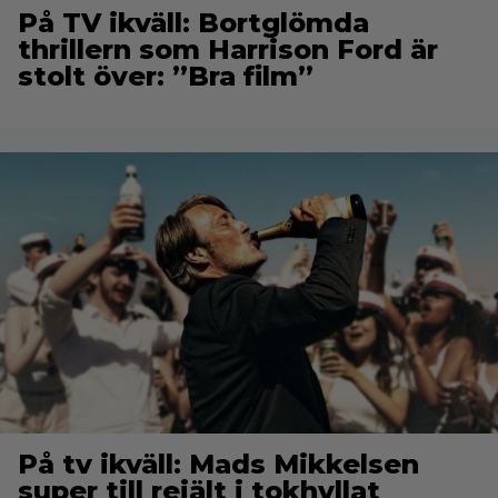
På TV ikväll: Bortglömda
thrillern som Harrison Ford är
stolt över: ”Bra film”
På tv ikväll: Mads Mikkelsen
super till rejält i tokhyllat