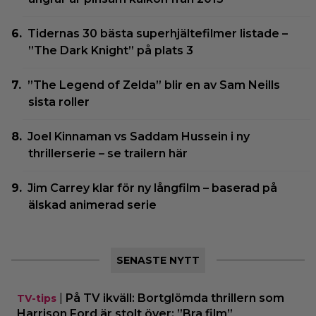
Tidernas 30 bästa superhjältefilmer listade –
”The Dark Knight” på plats 3
”The Legend of Zelda” blir en av Sam Neills
sista roller
Joel Kinnaman vs Saddam Hussein i ny
thrillerserie – se trailern här
Jim Carrey klar för ny långfilm – baserad på
älskad animerad serie
SENASTE NYTT
|
På TV ikväll: Bortglömda thrillern som
TV-tips
Harrison Ford är stolt över: ”Bra film”