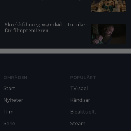
Skrekkfilmregissør død – tre uker
før filmpremieren
Moviezine footer navigation
OMRÅDEN
POPULÄRT
Start
TV-spel
Nyheter
Kändisar
Film
Bioaktuellt
Serie
Steam