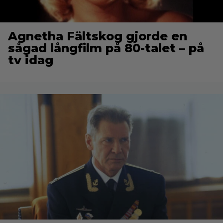
Agnetha Fältskog gjorde en
sågad långfilm på 80-talet – på
tv idag