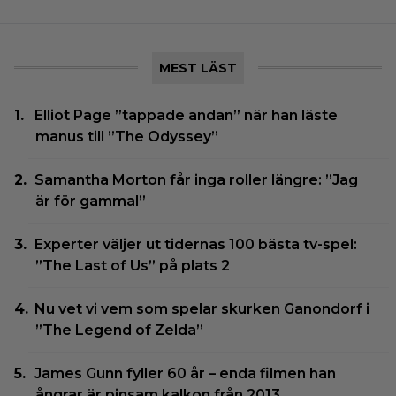
MEST LÄST
Elliot Page ”tappade andan” när han läste
manus till ”The Odyssey”
Samantha Morton får inga roller längre: ”Jag
är för gammal”
Experter väljer ut tidernas 100 bästa tv-spel:
”The Last of Us” på plats 2
Nu vet vi vem som spelar skurken Ganondorf i
”The Legend of Zelda”
James Gunn fyller 60 år – enda filmen han
ångrar är pinsam kalkon från 2013