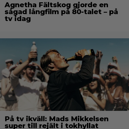
Agnetha Fältskog gjorde en
sågad långfilm på 80-talet – på
tv idag
På tv ikväll: Mads Mikkelsen
super till rejält i tokhyllat