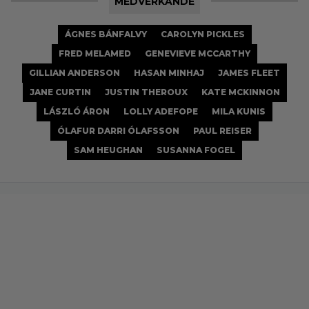
MEDVERKANDE
ÁGNES BÁNFALVY
CAROLYN PICKLES
FRED MELAMED
GENEVIEVE MCCARTHY
GILLIAN ANDERSON
HASAN MINHAJ
JAMES FLEET
JANE CURTIN
JUSTIN THEROUX
KATE MCKINNON
LÁSZLÓ ÁRON
LOLLY ADEFOPE
MILA KUNIS
ÓLAFUR DARRI ÓLAFSSON
PAUL REISER
SAM HEUGHAN
SUSANNA FOGEL