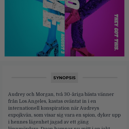
SYNOPSIS
Audrey och Morgan, två 30-åriga bästa vänner
från Los Angeles, kastas oväntat in i en
internationell konspiration när Audreys
expojkvän, som visar sig vara en spion, dyker upp
i hennes lägenhet jagad av ett gäng
lönnmördare. Duon hamnar nu mitt i en jakt