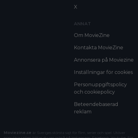
X
ANNAT
Om MovieZine
Kontakta MovieZine
Annonsera på Moviezine
Inställningar för cookies
Personuppgiftspolicy
och cookiepolicy
Beteendebaserad
reklam
Moviezine.se
är Sveriges största sajt för film, serier och spel. Utöver
populära sajten hittar du oss också på Instagram, Facebook, Youtube. För