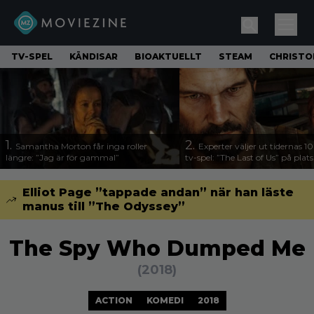
TV-SPEL
KÄNDISAR
BIOAKTUELLT
STEAM
CHRISTO
1.
2.
Samantha Morton får inga roller
Experter väljer ut tidernas 1
längre: ”Jag är för gammal”
tv-spel: ”The Last of Us” på plats
Elliot Page ”tappade andan” när han läste
manus till ”The Odyssey”
The Spy Who Dumped Me
(2018)
ACTION
KOMEDI
2018