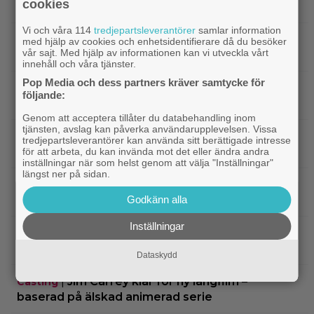
cookies
sågad långfilm på 80-talet – på tv idag
Vi och våra 114
tredjepartsleverantörer
samlar information
|
SVT Play har precis lagt till 17 nya
Streamingtips
med hjälp av cookies och enhetsidentifierare då du besöker
vår sajt. Med hjälp av informationen kan vi utveckla vårt
filmer – här är mina 3 bästa tips
innehåll och våra tjänster.
Pop Media och dess partners kräver samtycke för
|
På tv ikväll: Har du förträngt Matt
TV-tips
följande:
Damons fantasyflopp från 2005?
Genom att acceptera tillåter du databehandling inom
tjänsten, avslag kan påverka användarupplevelsen. Vissa
|
”The Legend of Zelda” blir en av Sam
Casting
tredjepartsleverantörer kan använda sitt berättigade intresse
Neills sista roller
för att arbeta, du kan invända mot det eller ändra andra
inställningar när som helst genom att välja "Inställningar"
längst ner på sidan.
|
Arga föräldrar ringde ner Nintendo –
TV-spel
spelkaraktären ”ser ut som en penis”
Godkänn alla
Inställningar
|
Nu vet vi vem som spelar
Kommande filmer
skurken Ganondorf i ”The Legend of Zelda”
Dataskydd
|
Jim Carrey klar för ny långfilm –
Casting
baserad på älskad animerad serie