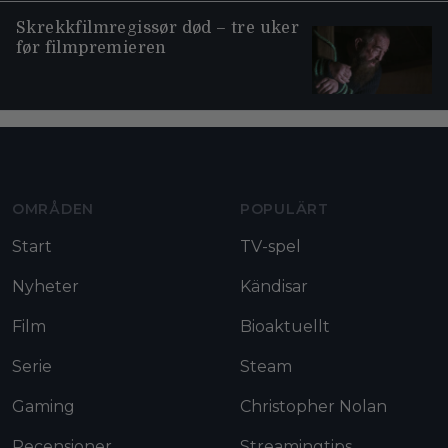
Skrekkfilmregissør død – tre uker
før filmpremieren
Moviezine footer navigation
OMRÅDEN
POPULÄRT
Start
TV-spel
Nyheter
Kändisar
Film
Bioaktuellt
Serie
Steam
Gaming
Christopher Nolan
Recensioner
Streamingtips