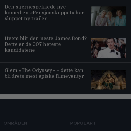
Den stjernespekkede nye
komedien «Pensjonskuppet» har
sluppet ny trailer
Hvem blir den neste James Bond?
Dette er de 007 heteste
kandidatene
Glem «The Odyssey» – dette kan
bli årets mest episke filmeventyr
Moviezine footer navigation
OMRÅDEN
POPULÄRT