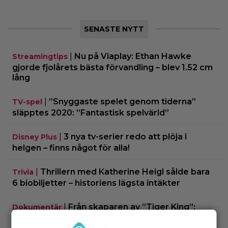
SENASTE NYTT
|
Nu på Viaplay: Ethan Hawke
Streamingtips
gjorde fjolårets bästa förvandling – blev 1.52 cm
lång
|
”Snyggaste spelet genom tiderna”
TV-spel
släpptes 2020: ”Fantastisk spelvärld”
|
3 nya tv-serier redo att plöja i
Disney Plus
helgen – finns något för alla!
|
Thrillern med Katherine Heigl sålde bara
Trivia
6 biobiljetter – historiens lägsta intäkter
|
Från skaparen av ”Tiger King”:
Dokumentär
HBO-dokumentär om reptilsmuggling hyllas