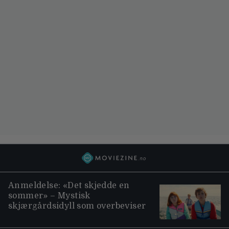
Anmeldelse: «Det skjedde en
sommer» – Mystisk
skjærgårdsidyll som overbeviser