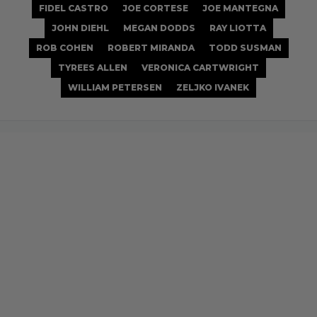
FIDEL CASTRO
JOE CORTESE
JOE MANTEGNA
JOHN DIEHL
MEGAN DODDS
RAY LIOTTA
ROB COHEN
ROBERT MIRANDA
TODD SUSMAN
TYREES ALLEN
VERONICA CARTWRIGHT
WILLIAM PETERSEN
ZELJKO IVANEK