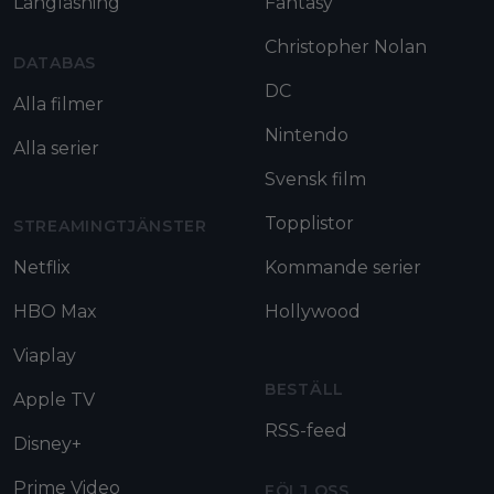
Långläsning
Fantasy
Christopher Nolan
DATABAS
DC
Alla filmer
Nintendo
Alla serier
Svensk film
Topplistor
STREAMINGTJÄNSTER
Netflix
Kommande serier
HBO Max
Hollywood
Viaplay
BESTÄLL
Apple TV
RSS-feed
Disney+
Prime Video
FÖLJ OSS