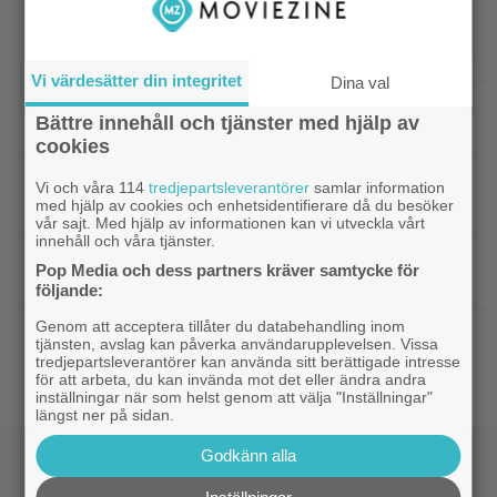
|
”Borderlands”-regissören om
TV-spel
kalkonfilmen – ”Den tillhörde ingen”
Vi värdesätter din integritet
Dina val
|
3 nya X-Men är redan klara… och det
Casting
Bättre innehåll och tjänster med hjälp av
ryktas om fler heta namn
cookies
|
Morgan Freeman medger: Gör dåliga
Hollywood
Vi och våra 114
tredjepartsleverantörer
samlar information
med hjälp av cookies och enhetsidentifierare då du besöker
filmer – om lönen är hög nog
vår sajt. Med hjälp av informationen kan vi utveckla vårt
innehåll och våra tjänster.
|
Glöm Tom Hanks – här är Netflix nya
Netflix
Pop Media och dess partners kräver samtycke för
Robert Langdon-skådis
följande:
Genom att acceptera tillåter du databehandling inom
|
”Gilmore Girls” fyller 25 år –
HBO Max
tjänsten, avslag kan påverka användarupplevelsen. Vissa
återvänder med ny dokumentär
tredjepartsleverantörer kan använda sitt berättigade intresse
för att arbeta, du kan invända mot det eller ändra andra
inställningar när som helst genom att välja "Inställningar"
längst ner på sidan.
Godkänn alla