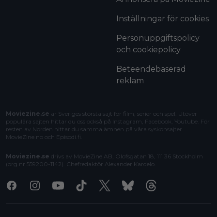
Inställningar för cookies
Personuppgiftspolicy
och cookiepolicy
Beteendebaserad
reklam
Moviezine.se
är Sveriges största sajt för film, serier och spel. Utöver
populära sajten hittar du oss också på Instagram, Facebook, Youtube. För
resten av Norden hittar du samma ämnen på våra syskonsajter
MovieZine.no
och
Episodi.fi
.
Moviezine.se
drivs av MovieZine AB, Olofsgatan 18, 111 36 Stockholm
(org.nr 559200-1142). Chefredaktör
Alexander Kardelo
.
Facebook
Instagram
Youtube
Tiktok
X
Bluesky
Threads