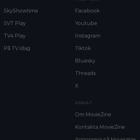
SkyShowtime
Facebook
SVT Play
Youtube
TV4 Play
Instagram
På TV idag
Tiktok
Bluesky
Threads
X
ANNAT
Om MovieZine
Kontakta MovieZine
Annonsera på Moviezine