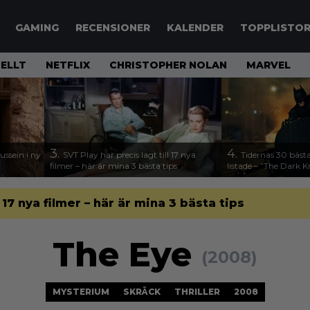
GAMING
RECENSIONER
KALENDER
TOPPLISTO
ELLT
NETFLIX
CHRISTOPHER NOLAN
MARVEL
3.
4.
ssein i ny
SVT Play har precis lagt till 17 nya
Tidernas 30 bästa
filmer – här är mina 3 bästa tips
listade – ”The Dark K
l 17 nya filmer – här är mina 3 bästa tips
The Eye
(2008)
MYSTERIUM
SKRÄCK
THRILLER
2008