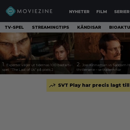
NYHETER
FILM
SERIER
TV-SPEL
STREAMINGTIPS
KÄNDISAR
BIOAKTU
1.
2.
Experter väljer ut tidernas 100 bästa tv-
Joel Kinnaman vs Saddam Hu
spel: ”The Last of Us” på plats 2
thrillerserie – se trailern här
SVT Play har precis lagt til