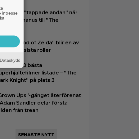
ka
lliot Page ”tappade andan” när
 intresse
lst
an läste manus till ”The
dyssey”
The Legend of Zelda” blir en av
am Neills sista roller
Dataskydd
idernas 30 bästa
uperhjältefilmer listade – ”The
ark Knight” på plats 3
Grown Ups”-gänget återförenat
 Adam Sandler delar första
ilden från trean
SENASTE NYTT