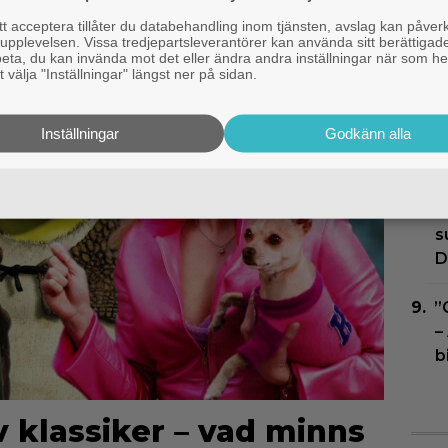
 acceptera tillåter du databehandling inom tjänsten, avslag kan påver
E
pplevelsen. Vissa tredjepartsleverantörer kan använda sitt berättigade
rbeta, du kan invända mot det eller ändra andra inställningar när som he
h
 välja "Inställningar" längst ner på sidan.
O
Inställningar
Godkänn alla
”
S
T
s
D
”
–
b
v klassiker – vad minns