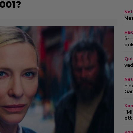
2001?
Netf
Net
HB
år 
do
Qui
vad
Netf
Fin
Gam
Kom
”Mi
ett
Kom