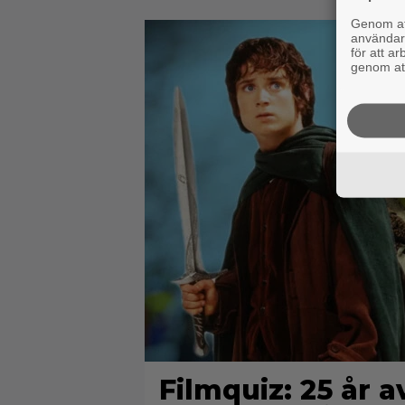
Genom att
användaru
för att a
genom att
Filmquiz: 25 år a