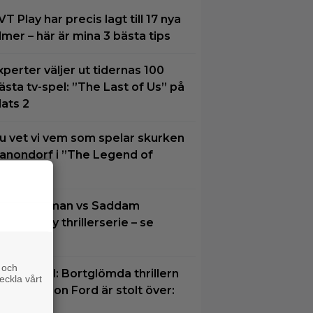
VT Play har precis lagt till 17 nya
ilmer – här är mina 3 bästa tips
xperter väljer ut tidernas 100
ästa tv-spel: ”The Last of Us” på
lats 2
u vet vi vem som spelar skurken
anondorf i ”The Legend of
elda”
oel Kinnaman vs Saddam
ussein i ny thrillerserie – se
railern här
 och
å TV ikväll: Bortglömda thrillern
eckla vårt
om Harrison Ford är stolt över:
Bra film”