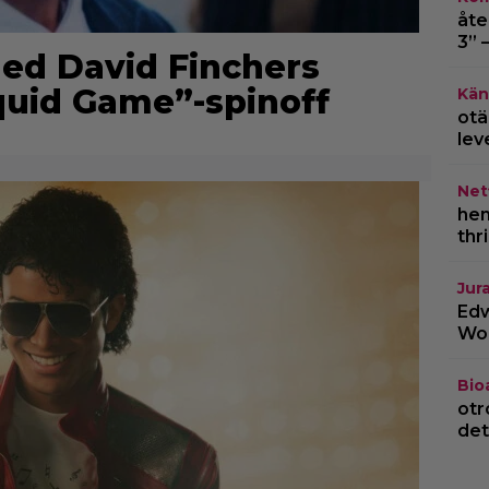
åte
3” 
 ned David Finchers
uid Game”-spinoff
Kän
otä
lev
Netf
hem
thr
Jur
Edw
Wor
Bio
otr
det