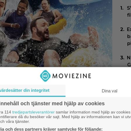
S
f
E
b
p
N
G
Z
J
värdesätter din integritet
Dina val
H
get återförenat –
t
innehåll och tjänster med hjälp av cookies
ar första bilden från
åra 114
tredjepartsleverantörer
samlar information med hjälp av cookies
P
ntifierare då du besöker vår sajt. Med hjälp av informationen kan vi utv
s
ch våra tjänster.
”
a och dess partners kräver samtycke för följande: