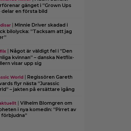
rförenar gänget i ”Grown Ups
– delar en första bild
|
Minnie Driver skadad i
disar
ck bilolycka: ”Tacksam att jag
er”
|
Något är väldigt fel i ”Den
lix
liga kvinnan” – danska Netflix-
illern visar upp sig
|
Regissören Gareth
assic World
ards flyr nästa ”Jurassic
ld” – jakten på ersättare igång
|
Vilhelm Blomgren om
aktuellt
oheten i nya komedin: ”Pirret av
 förbjudna”