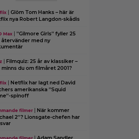
|
Glöm Tom Hanks – här är
lix
flix nya Robert Langdon-skådis
|
”Gilmore Girls” fyller 25
O Max
– återvänder med ny
kumentär
|
Filmquiz: 25 år av klassiker –
z
 minns du om filmåret 2001?
|
Netflix har lagt ned David
lix
chers amerikanska ”Squid
e”-spinoff
|
När kommer
mande filmer
chael 2”? Lionsgate-chefen har
 svar
|
Adam Sandler
mande filmer