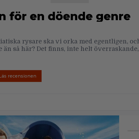
an för en döende genre
tiska rysare ska vi orka med egentligen, och
re än så här? Det finns, inte helt överraskande
Läs recensionen