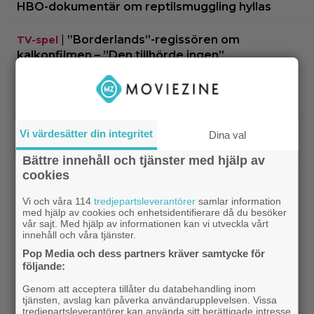
HBO-dokumentär om reptilsmuggling hyllas
|
”Borderlands”-regissören om
TV-spel
kalkonfilmen – ”Den tillhörde ingen”
|
3 nya X-Men är redan klara… och det
Casting
ryktas om fler heta namn
Vi värdesätter din integritet
Dina val
|
Morgan Freeman medger: Gör dåliga
Hollywood
filmer – om lönen är hög nog
Bättre innehåll och tjänster med hjälp av
cookies
|
Glöm Tom Hanks – här är Netflix nya
Netflix
Robert Langdon-skådis
Vi och våra 114
tredjepartsleverantörer
samlar information
med hjälp av cookies och enhetsidentifierare då du besöker
vår sajt. Med hjälp av informationen kan vi utveckla vårt
|
”Gilmore Girls” fyller 25 år –
HBO Max
innehåll och våra tjänster.
återvänder med ny dokumentär
Pop Media och dess partners kräver samtycke för
följande:
|
Filmquiz: 25 år av klassiker – vad minns du
Quiz
Genom att acceptera tillåter du databehandling inom
om filmåret 2001?
tjänsten, avslag kan påverka användarupplevelsen. Vissa
tredjepartsleverantörer kan använda sitt berättigade intresse