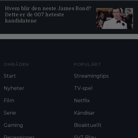
Hvem blir den neste James Bond?
Dette er de 007 heteste
kandidatene
Moviezine footer navigation
OMRÅDEN
POPULÄRT
Start
Streamingtips
Nyheter
TV-spel
Film
Netflix
Serie
Kändisar
Gaming
Bioaktuellt
Recensioner
SVT Play