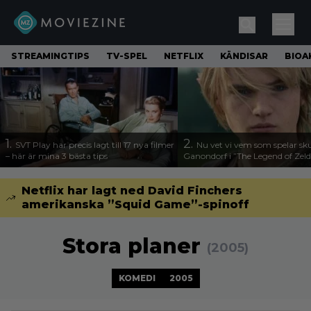
STREAMINGTIPS
TV-SPEL
NETFLIX
KÄNDISAR
BIOA
1.
2.
SVT Play har precis lagt till 17 nya filmer
Nu vet vi vem som spelar sk
– här är mina 3 bästa tips
Ganondorf i ”The Legend of Zel
Netflix har lagt ned David Finchers
amerikanska ”Squid Game”-spinoff
Stora planer
(2005)
KOMEDI
2005