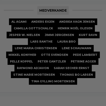
MEDVERKANDE
AL AGAMI
ANDERS EIGEN
ANDREA VAGN JENSEN
CAMILLA GOTTSCHALCK
HENRIK NOÉL OLESEN
JESPER W. NIELSEN
JIMMI JØRGENSEN
KURT RAVN
LARS RANTHE
LAURA BRO
LENE MARIA CHRISTENSEN
LENE SCHAUMANN
MIKKEL KONYHER
OTTE SVENDSEN
PEDE LAMBERT
PELLE KOPPEL
PETER GANTZLER
PETRINE AGGER
RAYMOND ADJAVON
SARAH SECHER ERNST
STINE MARIE MORTENSEN
THOMAS BO LARSEN
TINA GYLLING MORTENSEN