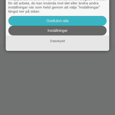
för att arbeta, du kan invända mot det eller ändra andra
|
Netflix har lagt ned David Finchers
Netflix
inställningar när som helst genom att välja "Inställningar"
amerikanska ”Squid Game”-spinoff
längst ner på sidan.
Godkänn alla
|
När kommer ”Michael 2”?
Kommande filmer
Lionsgate-chefen har ett svar
Inställningar
Dataskydd