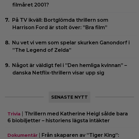
filmåret 2001?
På TV ikväll: Bortglömda thrillern som
Harrison Ford är stolt över: ”Bra film”
Nu vet vi vem som spelar skurken Ganondorf i
”The Legend of Zelda”
Något är väldigt fel i ”Den hemliga kvinnan” –
danska Netflix-thrillern visar upp sig
SENASTE NYTT
|
Thrillern med Katherine Heigl sålde bara
Trivia
6 biobiljetter – historiens lägsta intäkter
|
Från skaparen av ”Tiger King”:
Dokumentär