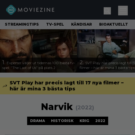
STREAMINGTIPS
TV-SPEL
KÄNDISAR
BIOAKTUELLT
1.
2.
Experter väljer ut tidernas 100 bästa tv-
SVT Play har precis lagt till 
spel: ”The Last of Us” på plats 2
filmer – här är mina 3 bästa tips
SVT Play har precis lagt till 17 nya filmer –
här är mina 3 bästa tips
Narvik
(2022)
DRAMA
HISTORISK
KRIG
2022