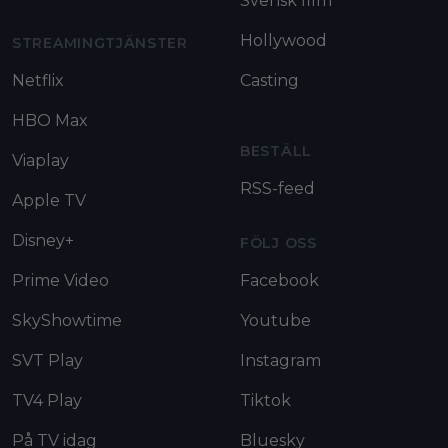
Svensk film
Hollywood
STREAMINGTJÄNSTER
Netflix
Casting
HBO Max
BESTÄLL
Viaplay
RSS-feed
Apple TV
Disney+
FÖLJ OSS
Prime Video
Facebook
SkyShowtime
Youtube
SVT Play
Instagram
TV4 Play
Tiktok
På TV idag
Bluesky