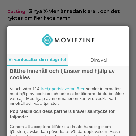
|
3 nya X-Men är redan klara… och det
Casting
ryktas om fler heta namn
|
Morgan Freeman medger: Gör dåliga
Hollywood
filmer – om lönen är hög nog
|
Glöm Tom Hanks – här är Netflix nya
Netflix
Vi värdesätter din integritet
Robert Langdon-skådis
Dina val
Bättre innehåll och tjänster med hjälp av
|
”Gilmore Girls” fyller 25 år –
HBO Max
cookies
återvänder med ny dokumentär
Vi och våra 114
tredjepartsleverantörer
samlar information
med hjälp av cookies och enhetsidentifierare då du besöker
|
Filmquiz: 25 år av klassiker – vad minns du
Quiz
vår sajt. Med hjälp av informationen kan vi utveckla vårt
om filmåret 2001?
innehåll och våra tjänster.
Pop Media och dess partners kräver samtycke för
|
Netflix har lagt ned David Finchers
Netflix
följande:
amerikanska ”Squid Game”-spinoff
Genom att acceptera tillåter du databehandling inom
tjänsten, avslag kan påverka användarupplevelsen. Vissa