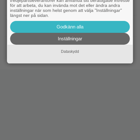
tredjepartsleverantörer kan använda sitt berättigade intresse
|
När kommer ”Michael 2”?
Kommande filmer
för att arbeta, du kan invända mot det eller ändra andra
Lionsgate-chefen har ett svar
inställningar när som helst genom att välja "Inställningar"
längst ner på sidan.
|
Adam Sandler återförenar
Kommande filmer
Godkänn alla
gänget i ”Grown Ups 3” – delar en första bild
Inställningar
|
Minnie Driver skadad i otäck bilolycka:
Kändisar
”Tacksam att jag lever”
Dataskydd