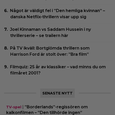
Något är väldigt fel i ”Den hemliga kvinnan” –
danska Netflix-thrillern visar upp sig
Joel Kinnaman vs Saddam Hussein i ny
thrillerserie – se trailern här
På TV ikväll: Bortglömda thrillern som
Harrison Ford är stolt över: ”Bra film”
Filmquiz: 25 år av klassiker – vad minns du om
filmåret 2001?
SENASTE NYTT
|
”Borderlands”-regissören om
TV-spel
kalkonfilmen – ”Den tillhörde ingen”