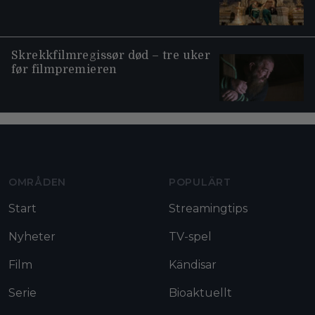
Skrekkfilmregissør død – tre uker
før filmpremieren
Moviezine footer navigation
OMRÅDEN
POPULÄRT
Start
Streamingtips
Nyheter
TV-spel
Film
Kändisar
Serie
Bioaktuellt