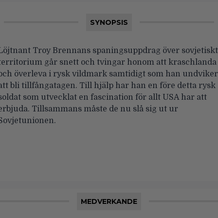
SYNOPSIS
Löjtnant Troy Brennans spaningsuppdrag över sovjetiskt
territorium går snett och tvingar honom att kraschlanda
och överleva i rysk vildmark samtidigt som han undviker
att bli tillfångatagen. Till hjälp har han en före detta rysk
soldat som utvecklat en fascination för allt USA har att
erbjuda. Tillsammans måste de nu slå sig ut ur
Sovjetunionen.
MEDVERKANDE