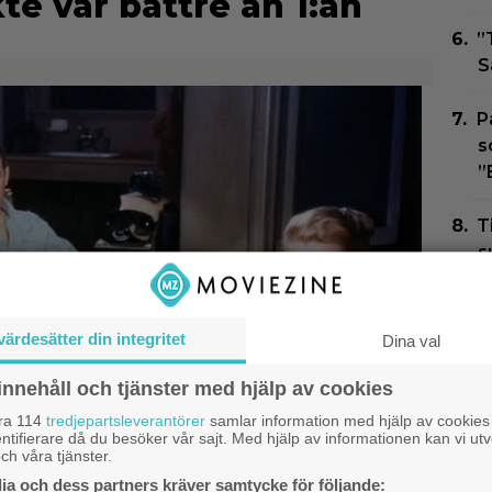
te var bättre än 1:an
”
S
P
s
”
T
s
D
N
värdesätter din integritet
Dina val
G
Z
innehåll och tjänster med hjälp av cookies
åra 114
tredjepartsleverantörer
samlar information med hjälp av cookies
ntifierare då du besöker vår sajt. Med hjälp av informationen kan vi utv
ch våra tjänster.
a och dess partners kräver samtycke för följande: