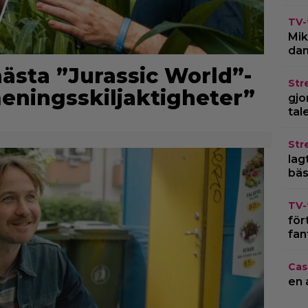
TV-
Mik
dan
nästa ”Jurassic World”-
Str
meningsskiljaktigheter”
gjo
tal
Str
lagt
bäs
TV-
för
fan
Cas
en 