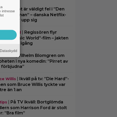
ka
|
Något är väldigt fel i ”Den
lix
 intresse
liga kvinnan” – danska Netflix-
lst
illern visar upp sig
|
Regissören flyr
assic World
ta ”Jurassic World”-film – jakten
ersättare igång
Dataskydd
|
Vilhelm Blomgren om
aktuellt
oheten i nya komedin: ”Pirret av
 förbjudna”
|
Ikväll på tv: ”Die Hard”-
ce Willis
men som Bruce Willis tyckte var
tre än 1:an
|
På TV ikväll: Bortglömda
tips
illern som Harrison Ford är stolt
r: ”Bra film”