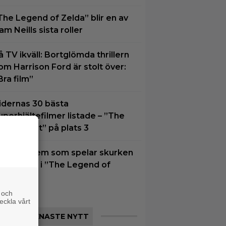
The Legend of Zelda” blir en av
am Neills sista roller
å TV ikväll: Bortglömda thrillern
om Harrison Ford är stolt över:
Bra film”
idernas 30 bästa
uperhjältefilmer listade – ”The
ark Knight” på plats 3
u vet vi vem som spelar skurken
anondorf i ”The Legend of
elda”
 och
eckla vårt
SENASTE NYTT