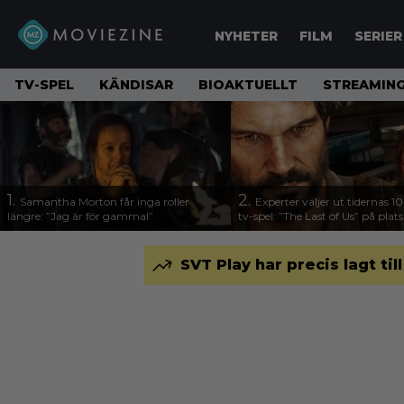
NYHETER
FILM
SERIER
TV-SPEL
KÄNDISAR
BIOAKTUELLT
STREAMING
1.
2.
Samantha Morton får inga roller
Experter väljer ut tidernas 1
längre: ”Jag är för gammal”
tv-spel: ”The Last of Us” på plats
SVT Play har precis lagt til