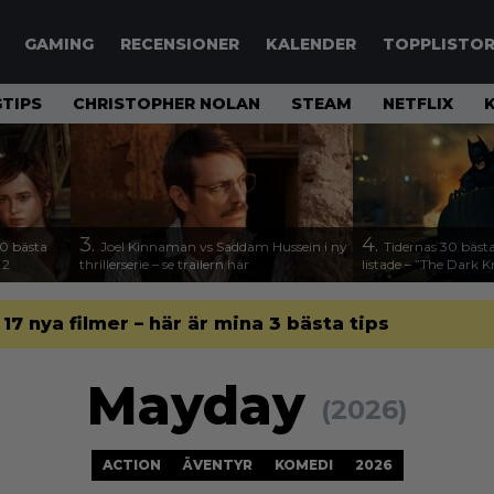
GAMING
RECENSIONER
KALENDER
TOPPLISTO
TIPS
CHRISTOPHER NOLAN
STEAM
NETFLIX
3.
4.
00 bästa
Joel Kinnaman vs Saddam Hussein i ny
Tidernas 30 bästa
 2
thrillerserie – se trailern här
listade – ”The Dark K
l 17 nya filmer – här är mina 3 bästa tips
Mayday
(2026)
ACTION
ÄVENTYR
KOMEDI
2026