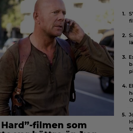
S
f
S
l
E
b
p
E
h
O
J
H
ie Hard”-filmen som
t