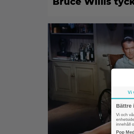
Bruce Willis tyck
Vi 
Bättre 
Vi och v
enhetside
innehåll o
Pop Medi