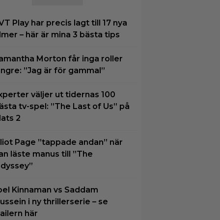
VT Play har precis lagt till 17 nya
ilmer – här är mina 3 bästa tips
amantha Morton får inga roller
ängre: ”Jag är för gammal”
xperter väljer ut tidernas 100
ästa tv-spel: ”The Last of Us” på
lats 2
lliot Page ”tappade andan” när
an läste manus till ”The
dyssey”
oel Kinnaman vs Saddam
ussein i ny thrillerserie – se
railern här