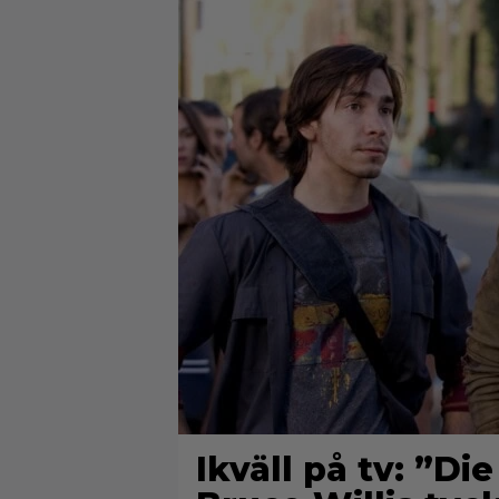
Ikväll på tv: ”D