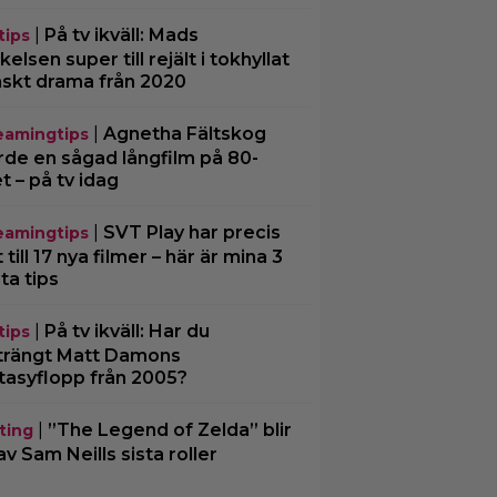
|
På tv ikväll: Mads
tips
kelsen super till rejält i tokhyllat
skt drama från 2020
|
Agnetha Fältskog
eamingtips
rde en sågad långfilm på 80-
et – på tv idag
|
SVT Play har precis
eamingtips
 till 17 nya filmer – här är mina 3
ta tips
|
På tv ikväll: Har du
tips
trängt Matt Damons
tasyflopp från 2005?
|
”The Legend of Zelda” blir
ting
av Sam Neills sista roller